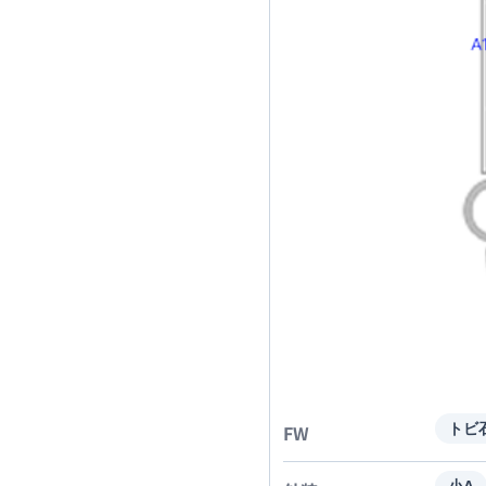
FW
トビ