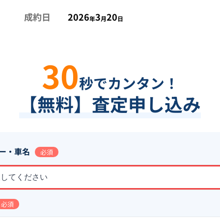
成約日
2026
3
20
年
月
日
30
秒でカンタン！
【無料】査定申し込み
ー・車名
必須
択してください
必須