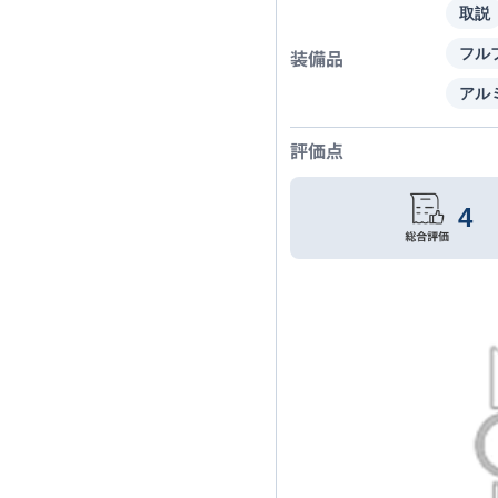
取説
装備品
フル
アル
評価点
4