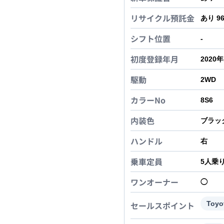
リサイクル預託金
あり 9
シフト位置
-
初度登録年月
2020
駆動
2WD
カラーNo
8S6
内装色
ブラッ
ハンドル
右
乗車定員
5
人乗
ワンオーナー
◯
セールスポイント
Toyo