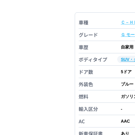
車種
Ｃ－Ｈ
グレード
Ｇ モ
車歴
自家用
ボディタイプ
SUV
ドア数
5
ドア
外装色
ブルー
燃料
ガソリ
輸入区分
-
AC
AAC
新車保証書
あり