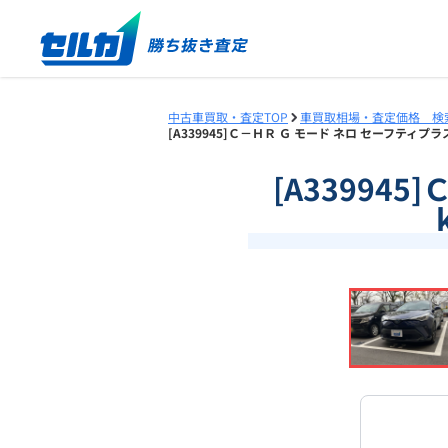
中古車買取・査定TOP
車買取相場・査定価格 検
[A339945]Ｃ－ＨＲ Ｇ モード ネロ セーフティプラ
[A33994
❮