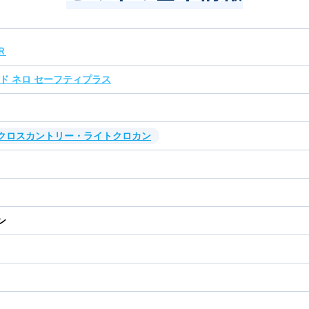
Ｒ
ード ネロ セーフティプラス
・クロスカントリー・ライトクロカン
ン