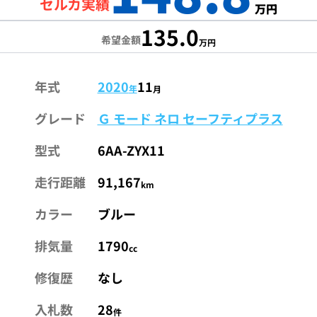
セルカ実績
万円
135.0
希望金額
万円
年式
2020
11
年
月
グレード
Ｇ モード ネロ セーフティプラス
型式
6AA-ZYX11
走行距離
91,167
km
カラー
ブルー
排気量
1790
cc
修復歴
なし
入札数
28
件