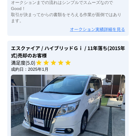
オークションまでの流れはシンプルでスムーズなので
Good！
取引が決まってからの書類をそろえる作業が面倒ではあり
ます。
オークション実績詳細を見る
エスクァイア
/ ハイブリッドＧｉ
/ 11年落ち(2015年
式)
売却のお客様
満足度(
5
.0)
成約日：
2025年1月