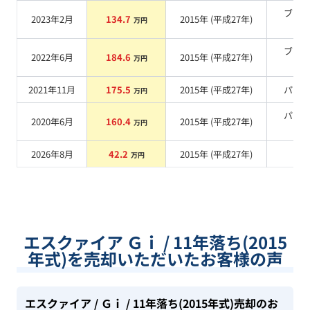
ブラ
2023年2月
134.7
2015
年 (
平成27年
)
万円
系
ブラ
2022年6月
184.6
2015
年 (
平成27年
)
万円
系
2021年11月
175.5
2015
年 (
平成27年
)
パー
万円
パー
2020年6月
160.4
2015
年 (
平成27年
)
万円
系
2026年8月
42.2
2015
年 (
平成27年
)
系
万円
エスクァイア Ｇｉ / 11年落ち(2015
年式)を売却いただいたお客様の声
エスクァイア
/ Ｇｉ
/ 11年落ち(2015年式)
売却のお