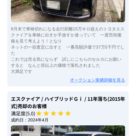
8月末で車検切れになる走行距離15万キロ超えのトヨタエス
クァイアを車検に出すか手放すか迷っていて 一度売却価
格を見て考えよう！となり
ネットの一括査定に出すと 一番高額評価で37万5千円でし
た
これでは売る気にならず 試しにこちらのセルカにお願い
すると なんと倍以上の価格で落札されました
大満足です
オークション実績詳細を見る
エスクァイア
/ ハイブリッドＧｉ
/ 11年落ち(2015年
式)
売却のお客様
満足度(
5
.0)
成約日：
2024年4月