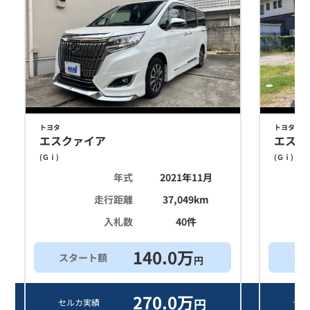
トヨタ
トヨタ
エスクァイア
エスク
(
Ｇｉ
)
(
Ｇｉ
)
年式
2021年11月
走行距離
37,049
km
入札数
40
件
140.0
万
スタート額
ス
円
270.0
万
円
セルカ実績
セル