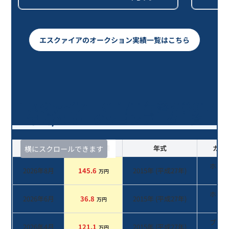
エスクァイアのオークション実績一覧はこちら
エスクァイア Ｇｉ/11年落ち(2015
年式)のオークションデータ一覧
査定時期
セルカ実績
年式
カラ
横にスクロールできます
ホワ
2026年8月
145.6
2015
年 (
平成27年
)
万円
系
ホワ
2026年6月
36.8
2015
年 (
平成27年
)
万円
系
ブラ
2026年4月
121.1
2015
年 (
平成27年
)
万円