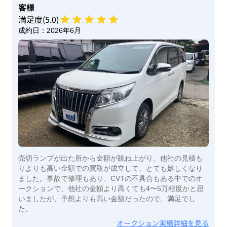
客様
満足度(
5
.0)
成約日：
2026年6月
売切ランプが出た所から金額が跳ね上がり、他社の見積も
りよりも高い金額での買取が成立して、とても嬉しくなり
ました。事故で修理もあり、CVTの不具合もある中でのオ
ークションで、他社の金額より高くても4〜5万程度かと思
いましたが、予想よりも高い金額だったので、満足でし
た。
オークション実績詳細を見る