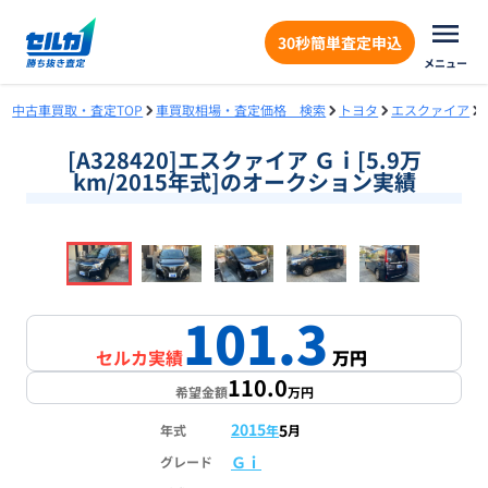
30秒簡単査定申込
メニュー
中古車買取・査定TOP
車買取相場・査定価格 検索
トヨタ
エスクァイア
[A328420]エスクァイア Ｇｉ[5.9万
km/2015年式]のオークション実績
❮
❯
1
/
18
101.3
セルカ実績
万円
110.0
希望金額
万円
2015
5
年式
年
月
Ｇｉ
グレード