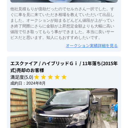
他社見積もりが億劫だったのでセルカさん一択でした。す
ぐに車を見に来ていただき相場を教えていただいて出品し
ました。オークションが始まるどんどん値段が上がってい
き終了間際にさらに金額が上昇想定金額よりも大幅に高い
値段で引き取ってもらう事ができました。本当に良いサー
ビスだと思います。知人にもおすすめしたいです。
オークション実績詳細を見る
エスクァイア
/ ハイブリッドＧｉ
/ 11年落ち(2015年
式)
売却のお客様
満足度(
5
.0)
成約日：
2024年8月