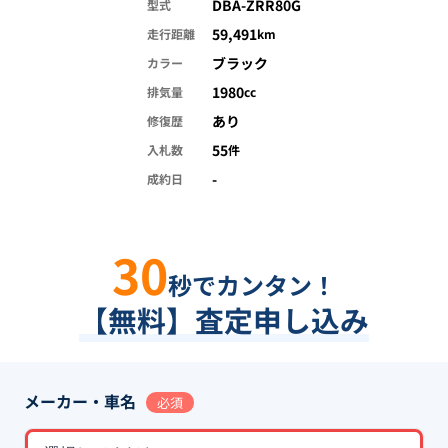
DBA-ZRR80G
型式
59,491
走行距離
km
ブラック
カラー
1980
排気量
cc
あり
修復歴
55
入札数
件
-
成約日
30
秒でカンタン！
【無料】査定申し込み
メーカー・車名
必須