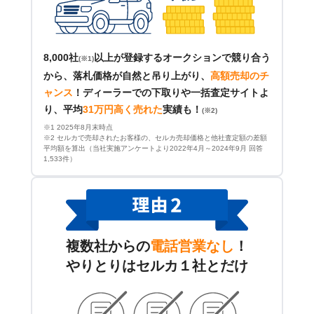
8,000社
以上が登録するオークションで競り合う
(※1)
から、落札価格が自然と吊り上がり、
高額売却のチ
ャンス
！
ディーラーでの下取りや一括査定サイトよ
り、平均
31万円高く売れた
実績も！
(※2)
※1 2025年8月末時点
※2 セルカで売却されたお客様の、セルカ売却価格と他社査定額の差額
平均額を算出（当社実施アンケートより2022年4月～2024年9月 回答
1,533件）
複数社からの
電話営業なし
！
やりとりはセルカ１社とだけ