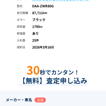
DAA-ZWR80G
型式
87,711
走行距離
km
ブラック
カラー
1790
排気量
cc
あり
修復歴
25
入札数
件
2026
3
16
成約日
年
月
日
30
秒でカンタン！
【無料】査定申し込み
メーカー・車名
必須