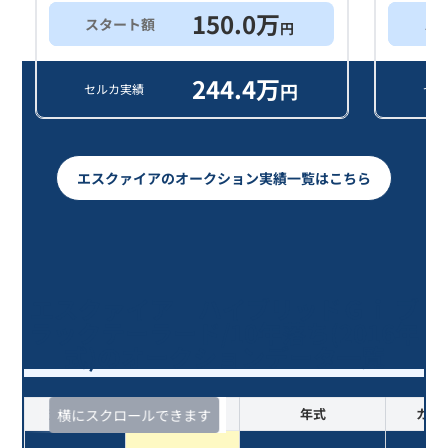
150.0
万
スタート額
ス
円
244.4
万
円
セルカ実績
セル
エスクァイアのオークション実績一覧はこちら
エスクァイア ハイブリッドＧｉ ブ
ラックテーラード/10年落ち(2016年
式)のオークションデータ一覧
査定時期
セルカ実績
年式
カラ
横にスクロールできます