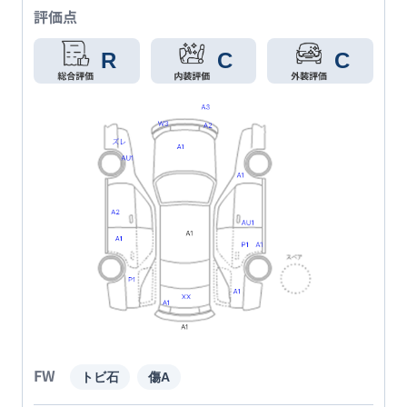
評価点
R
C
C
FW
トビ石
傷A