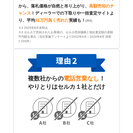
から、落札価格が自然と吊り上がり、
高額売却のチ
ャンス
！
ディーラーでの下取りや一括査定サイトよ
り、平均
31万円高く売れた
実績も！
(※2)
※1 2025年8月末時点
※2 セルカで売却されたお客様の、セルカ売却価格と他社査定額の差額
平均額を算出（当社実施アンケートより2022年4月～2024年9月 回答
1,533件）
複数社からの
電話営業なし
！
やりとりはセルカ１社とだけ