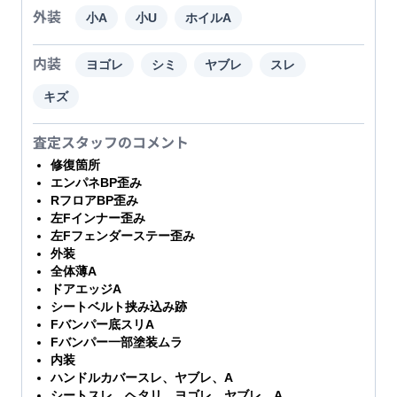
外装
小A
小U
ホイルA
内装
ヨゴレ
シミ
ヤブレ
スレ
キズ
査定スタッフのコメント
修復箇所
エンパネBP歪み
RフロアBP歪み
左Fインナー歪み
左Fフェンダーステー歪み
外装
全体薄A
ドアエッジA
シートベルト挟み込み跡
Fバンパー底スリA
Fバンパー一部塗装ムラ
内装
ハンドルカバースレ、ヤブレ、A
シートスレ、ヘタリ、ヨゴレ、ヤブレ、A