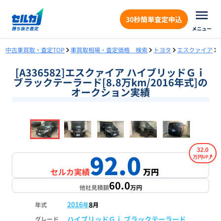
30秒簡単査定申込
メニュー
中古車買取・査定TOP
車買取相場・査定価格 検索
トヨタ
エスクァイア
[A336582]エスクァイア ハイブリッドＧｉ
ブラックテーラード[8.8万km/2016年式]の
オークション実績
❮
❯
1
/
18
32.0
92.0
万円
セルカ実績
万円
60.0
他社見積額
万円
2016
8
年式
年
月
ハイブリッドＧｉ ブラックテーラード
グレード