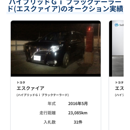
ハイブリッドＧｉ ブラックテーラー
ド(エスクァイア)のオークション実績
トヨタ
トヨタ
エスクァイア
エスク
(
ハイブリッドＧｉ ブラックテーラード
)
(
ハイブリッ
年式
2016年5月
走行距離
23,085
km
入札数
31
件