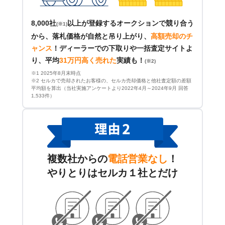
8,000社
以上が登録するオークションで競り合う
(※1)
から、落札価格が自然と吊り上がり、
高額売却のチ
ャンス
！
ディーラーでの下取りや一括査定サイトよ
り、平均
31万円高く売れた
実績も！
(※2)
※1 2025年8月末時点
※2 セルカで売却されたお客様の、セルカ売却価格と他社査定額の差額
平均額を算出（当社実施アンケートより2022年4月～2024年9月 回答
1,533件）
複数社からの
電話営業なし
！
やりとりはセルカ１社とだけ