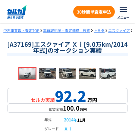
30秒簡単査定申込
メニュー
中古車買取・査定TOP
車買取相場・査定価格 検索
トヨタ
エスクァイア
[A37169]エスクァイア Ｘｉ[9.0万km/2014
年式]のオークション実績
❮
❯
1
/
16
92.2
セルカ実績
万円
100.0
希望金額
万円
2014
11
年式
年
月
Ｘｉ
グレード