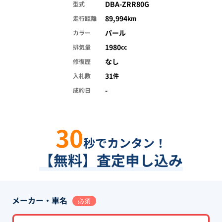
DBA-ZRR80G
型式
89,994
走行距離
km
パール
カラー
1980
排気量
cc
なし
修復歴
31
入札数
件
-
成約日
30
秒でカンタン！
【無料】査定申し込み
メーカー・車名
必須