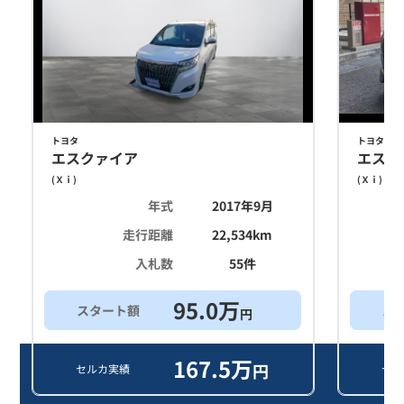
トヨタ
トヨタ
エスクァイア
エスク
(
Ｘｉ
)
(
Ｘｉ
)
年式
2017年9月
走行距離
22,534
km
入札数
55
件
95.0
万
スタート額
ス
円
167.5
万
円
セルカ実績
セル