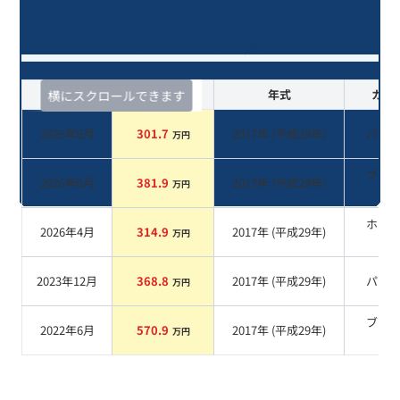
ランドクルーザープラド ＴＺ－
Ｇ/9年落ち(2017年式)のオークショ
ンデータ一覧
査定時期
セルカ実績
年式
カラ
横にスクロールできます
2026年6月
301.7
2017
年 (
平成29年
)
パー
万円
ブラ
2026年6月
381.9
2017
年 (
平成29年
)
万円
系
ホワ
2026年4月
314.9
2017
年 (
平成29年
)
万円
系
2023年12月
368.8
2017
年 (
平成29年
)
パー
万円
ブラ
2022年6月
570.9
2017
年 (
平成29年
)
万円
系