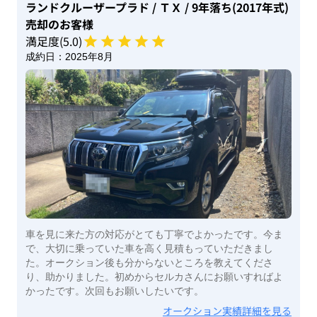
ランドクルーザープラド
/ ＴＸ
/ 9年落ち(2017年式)
売却のお客様
満足度(
5
.0)
成約日：
2025年8月
車を見に来た方の対応がとても丁寧でよかったです。今ま
で、大切に乗っていた車を高く見積もっていただきまし
た。オークション後も分からないところを教えてくださ
り、助かりました。初めからセルカさんにお願いすればよ
かったです。次回もお願いしたいです。
オークション実績詳細を見る