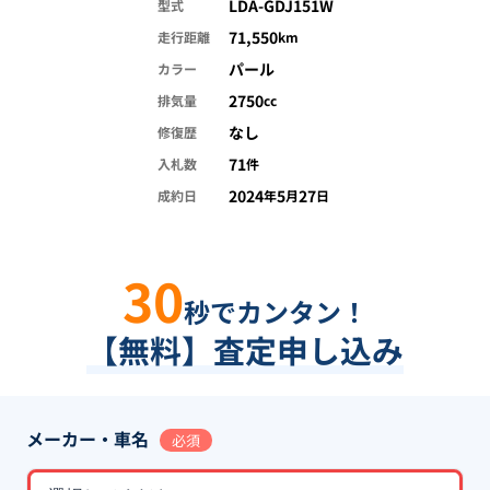
LDA-GDJ151W
型式
71,550
走行距離
km
パール
カラー
2750
排気量
cc
なし
修復歴
71
入札数
件
2024
5
27
成約日
年
月
日
30
秒でカンタン！
【無料】査定申し込み
メーカー・車名
必須