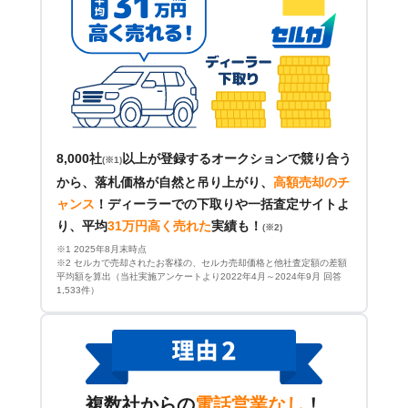
8,000社
以上が登録するオークションで競り合う
(※1)
から、落札価格が自然と吊り上がり、
高額売却のチ
ャンス
！
ディーラーでの下取りや一括査定サイトよ
り、平均
31万円高く売れた
実績も！
(※2)
※1 2025年8月末時点
※2 セルカで売却されたお客様の、セルカ売却価格と他社査定額の差額
平均額を算出（当社実施アンケートより2022年4月～2024年9月 回答
1,533件）
複数社からの
電話営業なし
！