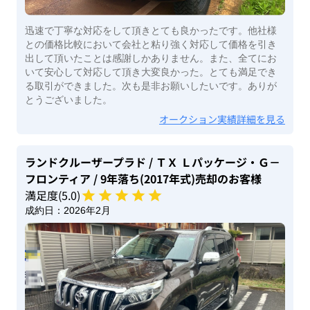
迅速で丁寧な対応をして頂きとても良かったです。他社様
との価格比較において会社と粘り強く対応して価格を引き
出して頂いたことは感謝しかありません。また、全てにお
いて安心して対応して頂き大変良かった。とても満足でき
る取引ができました。次も是非お願いしたいです。ありが
とうございました。
オークション実績詳細を見る
ランドクルーザープラド
/ ＴＸ Ｌパッケージ・Ｇ－
フロンティア
/ 9年落ち(2017年式)
売却のお客様
満足度(
5
.0)
成約日：
2026年2月