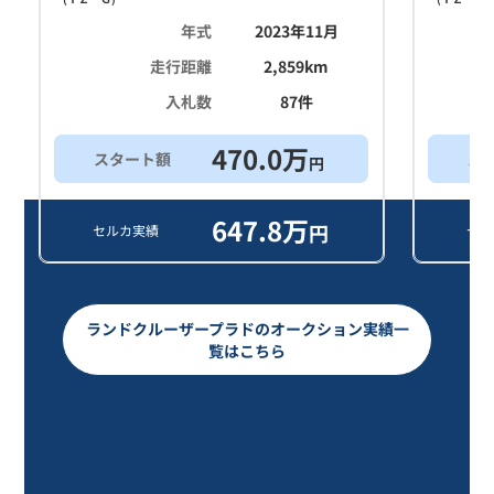
年式
2023年11月
走行距離
2,859
km
入札数
87
件
470.0
万
スタート額
ス
円
647.8
万
円
セルカ実績
セル
ランドクルーザープラドのオークション実績一
覧はこちら