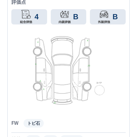
評価点
4
B
B
FW
トビ石