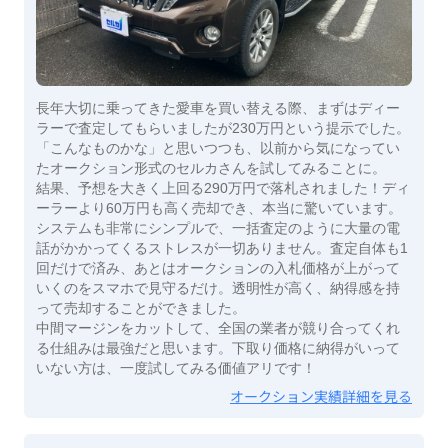
長年大切に乗ってきた愛車を買い替える際、まずはディー
ラーで査定してもらいましたが230万円という提示でした。
「こんなものかな」と思いつつも、以前から気になってい
たオークション形式のセルカさんを試してみることに。
​結果、予想を大きく上回る290万円で落札されました！ディ
ーラーより60万円も高く売却でき、本当に驚いています。
​システムも非常にシンプルで、一括査定のように大量の電
話がかかってくるストレスが一切ありません。査定自体も1
回だけで済み、あとはオークションの入札価格が上がって
いくのをスマホで見守るだけ。透明性が高く、納得感を持
って売却することができました。
​中間マージンをカットして、全国の業者が競り合ってくれ
る仕組みは最強だと思います。下取り価格に納得がいって
いない方は、一度試してみる価値アリです！
オークション実績詳細を見る