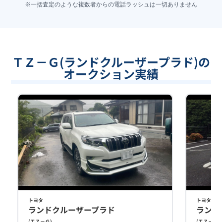
※一括査定のような複数者からの電話ラッシュは一切ありません
ＴＺ－Ｇ(ランドクルーザープラド)の
オークション実績
トヨタ
トヨタ
ランドクルーザープラド
ランド
(
ＴＺ－Ｇ
)
(
ＴＺ－Ｇ
)