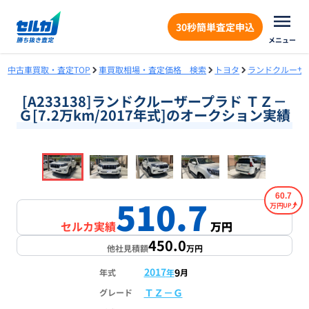
30秒簡単査定申込
メニュー
中古車買取・査定TOP
車買取相場・査定価格 検索
トヨタ
ランドクルーザ
[A233138]ランドクルーザープラド ＴＺ－
Ｇ[7.2万km/2017年式]のオークション実績
❮
❯
1
/
18
60.7
510.7
万円
セルカ実績
万円
450.0
他社見積額
万円
2017
9
年式
年
月
ＴＺ－Ｇ
グレード