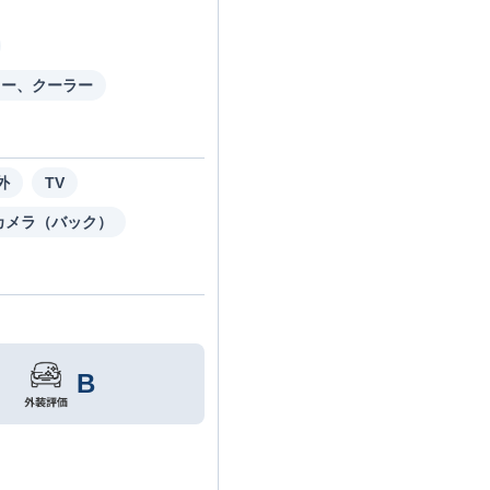
ター、クーラー
外
TV
カメラ（バック）
B