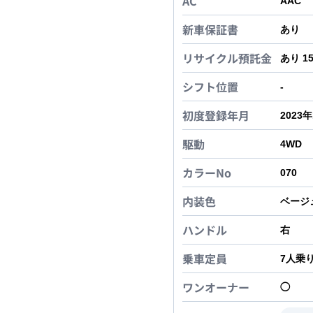
AC
AAC
新車保証書
あり
リサイクル預託金
あり 1
シフト位置
-
初度登録年月
2023
駆動
4WD
カラーNo
070
内装色
ベージ
ハンドル
右
乗車定員
7
人乗
ワンオーナー
◯