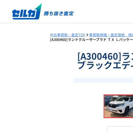
中古車買取・査定TOP
車買取相場・査定価格 検
[A300460]ランドクルーザープラド ＴＸ Ｌパッケ
[A30046
ブラックエディ
❮