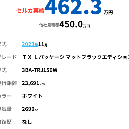
462.3
セルカ実績
万円
450.0
他社見積額
万円
年式
2023
11
年
月
グレード
ＴＸ Ｌパッケージ マットブラックエディショ
型式
3BA-TRJ150W
走行距離
23,691
km
カラー
ホワイト
排気量
2690
cc
修復歴
なし