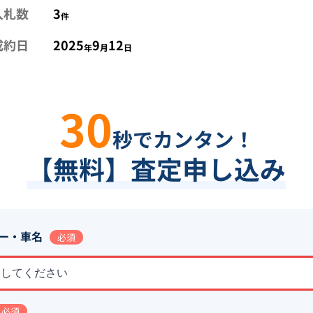
入札数
3
件
成約日
2025
9
12
年
月
日
30
秒でカンタン！
【無料】査定申し込み
ー・車名
必須
択してください
必須