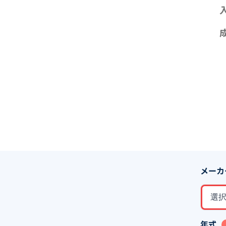
メーカ
選
年式