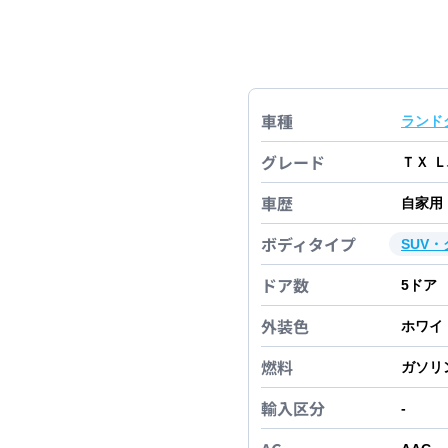
車種
ランド
グレード
ＴＸ 
車歴
自家用
ボディタイプ
SUV
ドア数
5
ドア
外装色
ホワイ
燃料
ガソリ
輸入区分
-