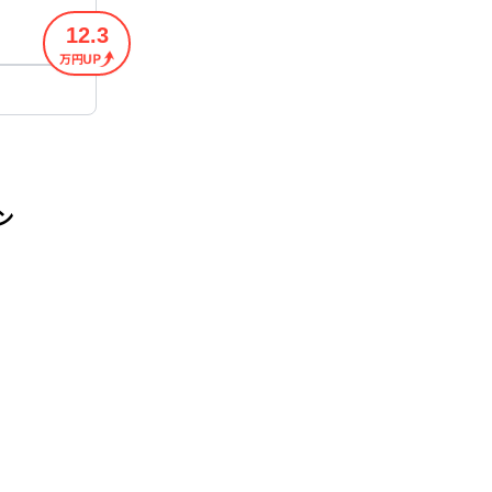
12.3
万円
ン