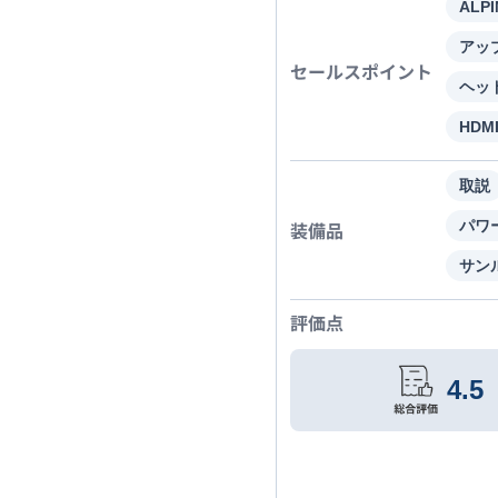
ALP
アッ
セールスポイント
ヘッ
HDM
取説
装備品
パワ
サン
評価点
4.5