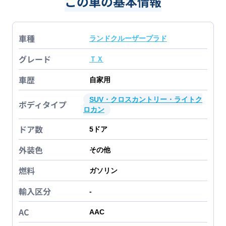
この車の基本情報
車種
ランドクルーザープラド
グレード
ＴＸ
車歴
自家用
SUV・クロスカントリー・ライトク
ボディタイプ
ロカン
ドア数
5
ドア
外装色
その他
燃料
ガソリン
輸入区分
-
AC
AAC