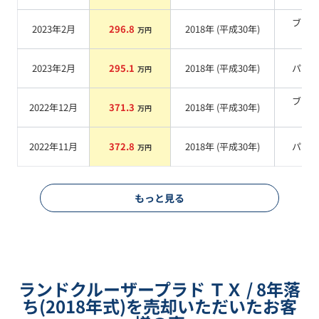
ブラ
2023年2月
296.8
2018
年 (
平成30年
)
万円
系
2023年2月
295.1
2018
年 (
平成30年
)
パー
万円
ブラ
2022年12月
371.3
2018
年 (
平成30年
)
万円
系
2022年11月
372.8
2018
年 (
平成30年
)
パー
万円
もっと見る
ランドクルーザープラド ＴＸ / 8年落
ち(2018年式)を売却いただいたお客