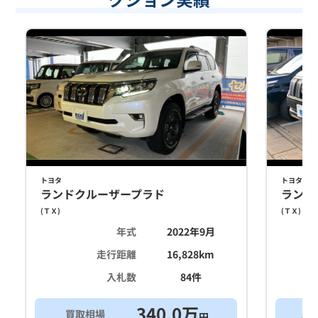
トヨタ
トヨタ
ランドクルーザープラド
ランド
(
ＴＸ
)
(
ＴＸ
)
年式
2022年9月
走行距離
16,828
km
入札数
84
件
340.0
万
買取相場
ス
円