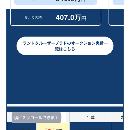
407.0
万
円
セルカ実績
セル
ランドクルーザープラドのオークション実績一
覧はこちら
ランドクルーザープラド ＴＸ/8年
落ち(2018年式)のオークションデー
タ一覧
査定時期
セルカ実績
年式
カラ
横にスクロールできます
ホワ
2026年7月
330.5
2018
年 (
平成30年
)