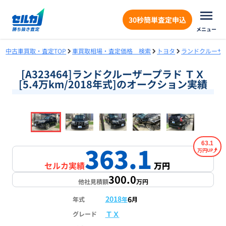
30秒簡単査定申込
メニュー
中古車買取・査定TOP
車買取相場・査定価格 検索
トヨタ
ランドクルーザ
[A323464]ランドクルーザープラド ＴＸ
[5.4万km/2018年式]のオークション実績
❮
❯
1
/
18
63.1
363.1
万円
セルカ実績
万円
300.0
他社見積額
万円
2018
6
年式
年
月
ＴＸ
グレード