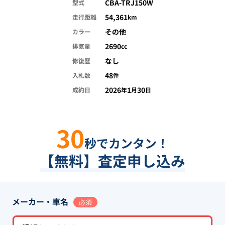
CBA-TRJ150W
型式
54,361
走行距離
km
その他
カラー
2690
排気量
cc
なし
修復歴
48
入札数
件
2026
1
30
成約日
年
月
日
30
秒でカンタン！
【無料】査定申し込み
メーカー・車名
必須