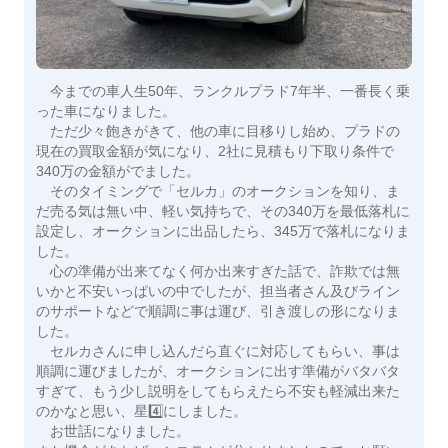
今までの車人生50年、ランクルプラド7年半、一番長く乗
った車になりました。
ただ少々飽きがきて、他の車に目移りし始め、プラドの
現在の買取金額が気になり、2社に見積もり下取り条件で
340万の金額がでました。
そのタイミングで「セルカ」のオークションを知り、ま
だ売る気は無い中、軽い気持ちで、その340万を最低落札に
設定し、オークションに出品したら、345万で落札になりま
した。
心の準備が出来てなく何か出来すぎた話で、詐欺では無
いかと不安いっぱいの中でしたが、担当者さん及びライン
のサポートなどで順調に事は運び、引き渡しの形になりま
した。
セルカさんに申し込んだら直ぐに対応してもらい、事は
順調に運びましたが、オークションに出す準備がバタバタ
すぎて、もう少し説明をしてもらえたら不安も軽減出来た
のかなと思い、星4️⃣にしました。
お世話になりました。