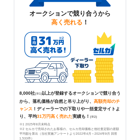
オークションで競り合うから
高く売れる
！
8,000社
以上が登録するオークションで競り合う
(※1)
から、落札価格が自然と吊り上がり、
高額売却のチ
ャンス
！
ディーラーでの下取りや一括査定サイトよ
り、平均
31万円高く売れた
実績も！
(※2)
※1 2025年8月末時点
※2 セルカで売却されたお客様の、セルカ売却価格と他社査定額の差額
平均額を算出（当社実施アンケートより2022年4月～2024年9月 回答
1,533件）