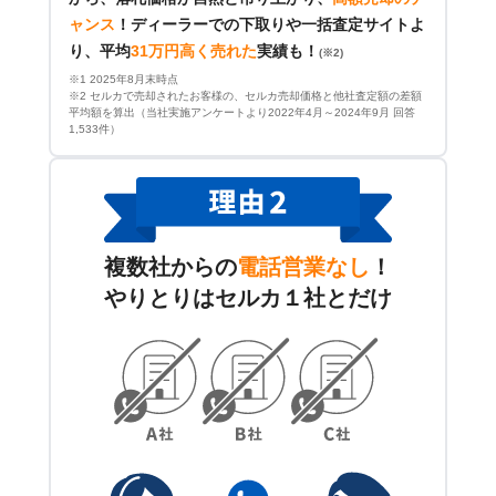
ャンス
！
ディーラーでの下取りや一括査定サイトよ
り、平均
31万円高く売れた
実績も！
(※2)
※1 2025年8月末時点
※2 セルカで売却されたお客様の、セルカ売却価格と他社査定額の差額
平均額を算出（当社実施アンケートより2022年4月～2024年9月 回答
1,533件）
複数社からの
電話営業なし
！
やりとりはセルカ１社とだけ