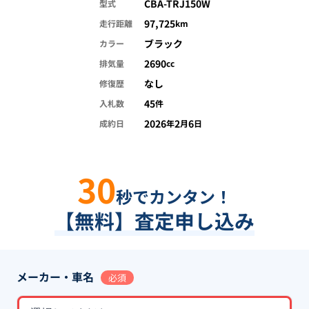
CBA-TRJ150W
型式
97,725
走行距離
km
ブラック
カラー
2690
排気量
cc
なし
修復歴
45
入札数
件
2026
2
6
成約日
年
月
日
30
秒でカンタン！
【無料】査定申し込み
メーカー・車名
必須