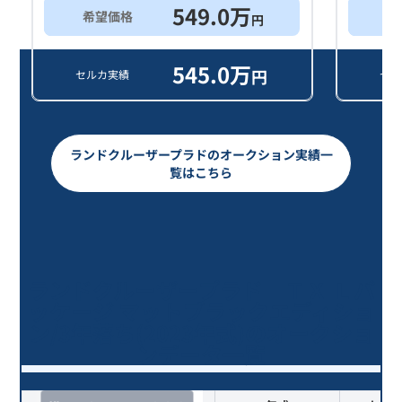
549.0
万
希望価格
買
円
545.0
万
円
セルカ実績
セル
ランドクルーザープラドのオークション実績一
覧はこちら
ランドクルーザープラド ＴＸ Ｌパ
ッケージ マットブラックエディショ
ン/3年落ち(2023年式)のオークショ
ンデータ一覧