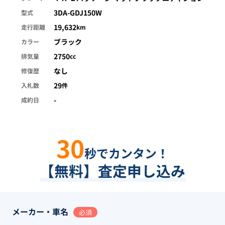
3DA-GDJ150W
型式
19,632
走行距離
km
ブラック
カラー
2750
排気量
cc
なし
修復歴
29
入札数
件
-
成約日
30
秒でカンタン！
【無料】査定申し込み
メーカー・車名
必須