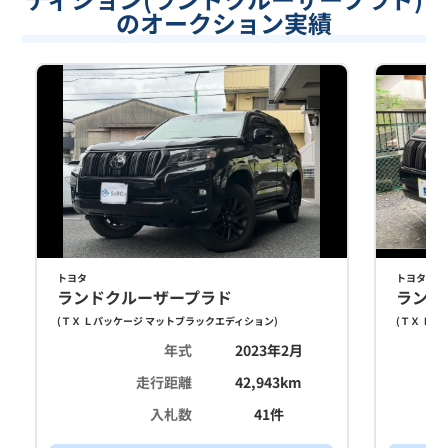
のオークション実績
トヨタ
トヨタ
ランドクルーザープラド
ランド
(
ＴＸ Ｌパッケージ マットブラックエディション
)
(
ＴＸ Ｌパ
年式
2023年2月
走行距離
42,943
km
入札数
41
件