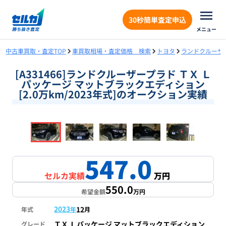
30秒簡単査定申込
メニュー
中古車買取・査定TOP
車買取相場・査定価格 検索
トヨタ
ランドクルーザ
[A331466]ランドクルーザープラド ＴＸ Ｌ
パッケージ マットブラックエディション
[2.0万km/2023年式]のオークション実績
❮
❯
1
/
18
547.0
セルカ実績
万円
550.0
希望金額
万円
2023
12
年式
年
月
ＴＸ Ｌパッケージ マットブラックエディション
グレード