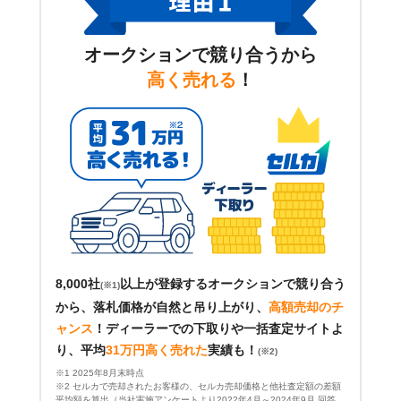
オークションで競り合うから
高く売れる
！
8,000社
以上が登録するオークションで競り合う
(※1)
から、落札価格が自然と吊り上がり、
高額売却のチ
ャンス
！
ディーラーでの下取りや一括査定サイトよ
り、平均
31万円高く売れた
実績も！
(※2)
※1 2025年8月末時点
※2 セルカで売却されたお客様の、セルカ売却価格と他社査定額の差額
平均額を算出（当社実施アンケートより2022年4月～2024年9月 回答