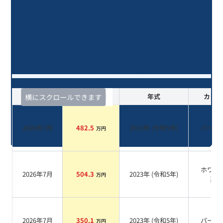
ランドクルーザープラド ＴＸ Ｌパ
ッケージ マットブラックエディショ
ン/3年落ち(2023年式)のオークショ
ンデータ一覧
査定時期
セルカ実績
年式
カラー
横にスクロールできます
2026年7月
482.5
2023
年 (
令和5年
)
パール
万円
ホワイ
2026年7月
504.3
2023
年 (
令和5年
)
万円
系
2026年7月
350.1
2023
年 (
令和5年
)
パール
万円