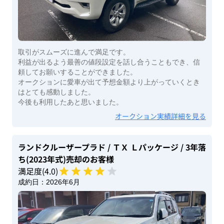
取引がスムーズに進んで満足です。
利益が出るよう最善の値段設定を話し合うこともでき、信
頼してお願いすることができました。
オークションに愛車が出て予想金額より上がっていくとき
はとても感動しました。
今後も利用したあと思いました。
オークション実績詳細を見る
ランドクルーザープラド
/ ＴＸ Ｌパッケージ
/ 3年落
ち(2023年式)
売却のお客様
満足度(
4
.0)
成約日：
2026年6月