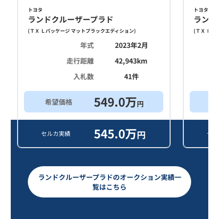
トヨタ
トヨタ
ランドクルーザープラド
ランド
(
ＴＸ Ｌパッケージ マットブラックエディション
)
(
ＴＸ Ｌパ
年式
2023年2月
走行距離
42,943
km
入札数
41
件
549.0
万
希望価格
買
円
545.0
万
円
セルカ実績
セル
ランドクルーザープラドのオークション実績一
覧はこちら