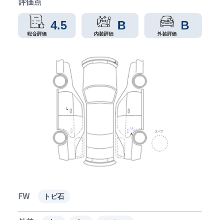
評価点
4.5
B
B
FW
トビ石