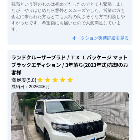
競売という類のものは初めてだったのでとても緊張しまし
たが、やりはじめたら意外とスムーズでした。営業の方も
査定に来られた方もとても人柄の良さそうな方で相談しや
すかったです。希望額にも届いたので大変満足していま
す。
オークション実績詳細を見る
ランドクルーザープラド
/ ＴＸ Ｌパッケージ マット
ブラックエディション
/ 3年落ち(2023年式)
売却のお
客様
満足度(
5
.0)
成約日：
2026年6月