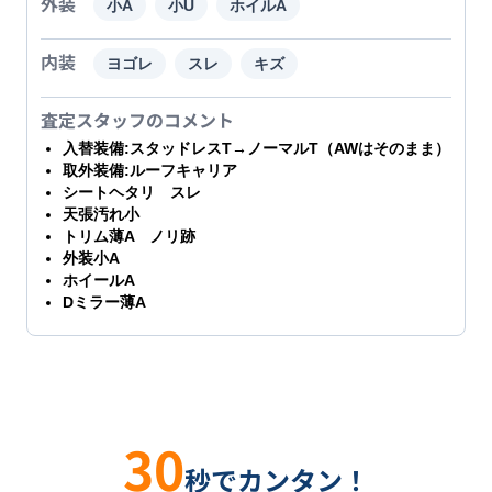
外装
小A
小U
ホイルA
内装
ヨゴレ
スレ
キズ
査定スタッフのコメント
入替装備:スタッドレスT→ノーマルT（AWはそのまま）
取外装備:ルーフキャリア
シートヘタリ スレ
天張汚れ小
トリム薄A ノリ跡
外装小A
ホイールA
Dミラー薄A
30
秒でカンタン！