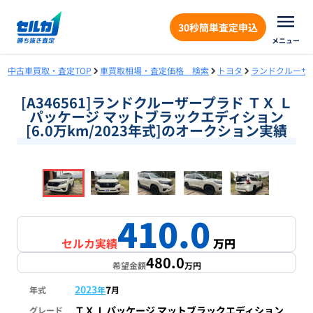
30秒簡単査定申込
メニュー
中古車買取・査定TOP
車買取相場・査定価格 検索
トヨタ
ランドクルーザ
[A346561]ランドクルーザープラド ＴＸ Ｌ
パッケージ マットブラックエディション
[6.0万km/2023年式]のオークション実績
❮
❯
1
/
18
410.0
セルカ実績
万円
480.0
希望金額
万円
2023
7
年式
年
月
ＴＸ Ｌパッケージ マットブラックエディション
グレード