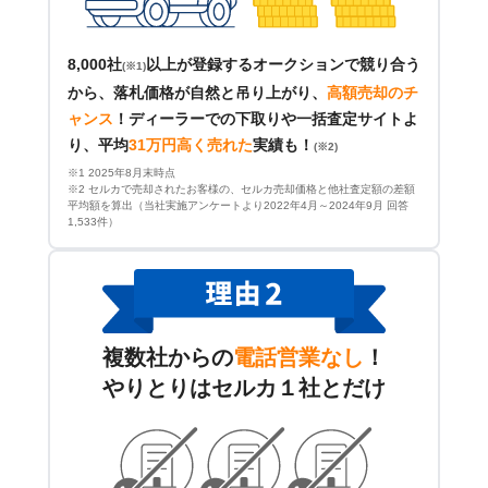
8,000社
以上が登録するオークションで競り合う
(※1)
から、落札価格が自然と吊り上がり、
高額売却のチ
ャンス
！
ディーラーでの下取りや一括査定サイトよ
り、平均
31万円高く売れた
実績も！
(※2)
※1 2025年8月末時点
※2 セルカで売却されたお客様の、セルカ売却価格と他社査定額の差額
平均額を算出（当社実施アンケートより2022年4月～2024年9月 回答
1,533件）
複数社からの
電話営業なし
！
やりとりはセルカ１社とだけ