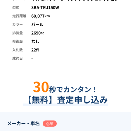
3BA-TRJ150W
型式
60,077
走行距離
km
パール
カラー
2690
排気量
cc
なし
修復歴
22
入札数
件
-
成約日
30
秒でカンタン！
【無料】査定申し込み
メーカー・車名
必須