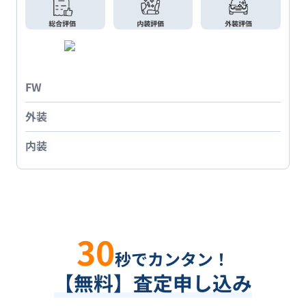
FW
外装
内装
30
秒でカンタン！
【無料】査定申し込み