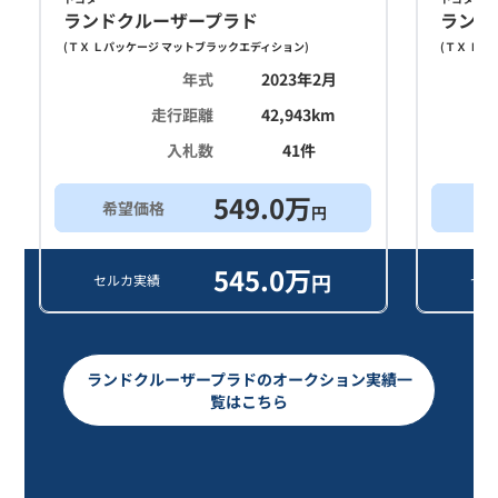
ランドクルーザープラド
ランド
(
ＴＸ Ｌパッケージ マットブラックエディション
)
(
ＴＸ Ｌパ
年式
2023年2月
走行距離
42,943
km
入札数
41
件
549.0
万
希望価格
買
円
545.0
万
円
セルカ実績
セル
ランドクルーザープラドのオークション実績一
覧はこちら