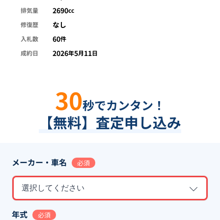
2690
排気量
cc
なし
修復歴
60
入札数
件
2026
5
11
成約日
年
月
日
30
秒でカンタン！
【無料】査定申し込み
メーカー・車名
必須
選択してください
年式
必須