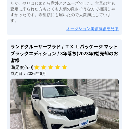
たが、やりはじめたら意外とスムーズでした。営業の方も
査定に来られた方もとても人柄の良さそうな方で相談しや
すかったです。希望額にも届いたので大変満足していま
す。
オークション実績詳細を見る
ランドクルーザープラド
/ ＴＸ Ｌパッケージ マット
ブラックエディション
/ 3年落ち(2023年式)
売却のお
客様
満足度(
5
.0)
成約日：
2026年6月