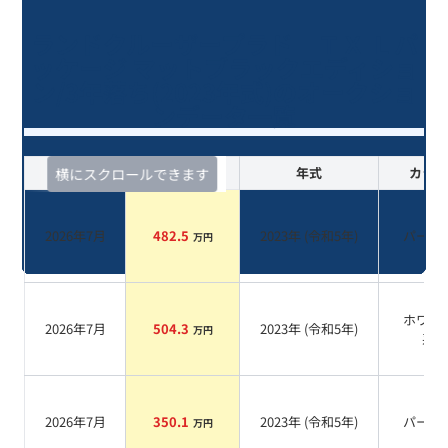
ランドクルーザープラド ＴＸ Ｌパ
ッケージ マットブラックエディショ
ン/3年落ち(2023年式)のオークショ
ンデータ一覧
査定時期
セルカ実績
年式
カラー
横にスクロールできます
2026年7月
482.5
2023
年 (
令和5年
)
パール
万円
ホワイ
2026年7月
504.3
2023
年 (
令和5年
)
万円
系
2026年7月
350.1
2023
年 (
令和5年
)
パール
万円