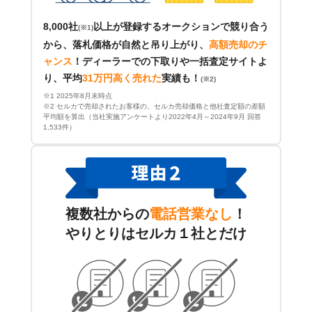
8,000社
以上が登録するオークションで競り合う
(※1)
から、落札価格が自然と吊り上がり、
高額売却のチ
ャンス
！
ディーラーでの下取りや一括査定サイトよ
り、平均
31万円高く売れた
実績も！
(※2)
※1 2025年8月末時点
※2 セルカで売却されたお客様の、セルカ売却価格と他社査定額の差額
平均額を算出（当社実施アンケートより2022年4月～2024年9月 回答
1,533件）
複数社からの
電話営業なし
！
やりとりはセルカ１社とだけ