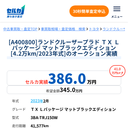
30秒簡単査定申込
メニュー
中古車買取・査定TOP
車買取相場・査定価格 検索
トヨタ
ランドクルーザ
[A400800]ランドクルーザープラド ＴＸ Ｌ
パッケージ マットブラックエディション
[4.2万km/2023年式]のオークション実績
41.0
386.0
万円
セルカ実績
万円
345.0
希望金額
万円
2023
2
年式
年
月
ＴＸ Ｌパッケージ マットブラックエディション
グレード
3BA-TRJ150W
型式
41,577
走行距離
km