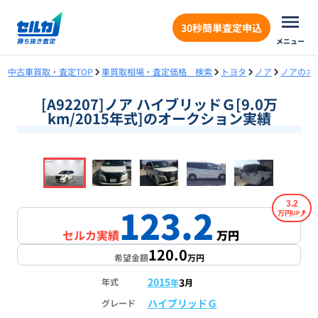
30秒簡単査定申込
メニュー
中古車買取・査定TOP
車買取相場・査定価格 検索
トヨタ
ノア
ノアのオ
[A92207]ノア ハイブリッドＧ[9.0万
km/2015年式]のオークション実績
❮
❯
1
/
18
3.2
123.2
万円
セルカ実績
万円
120.0
希望金額
万円
2015
3
年式
年
月
ハイブリッドＧ
グレード