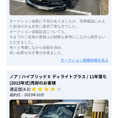
オークション金額に不安がありましたが、現車確認にみえ
た担当の方も非常に親切丁寧な方でした。
オークション金額設定についても、
今までのご自身の業務上の経験も参考にしながら助言もい
ただきました。
色々と考慮しながら金額を決め、
良い結果を出す事が出来ました。
オークション実績詳細を見る
ノア
/ ハイブリッドＸ ディライトプラス
/ 11年落ち
(2015年式)
売却のお客様
満足度(
4
.0)
成約日：
2023年10月