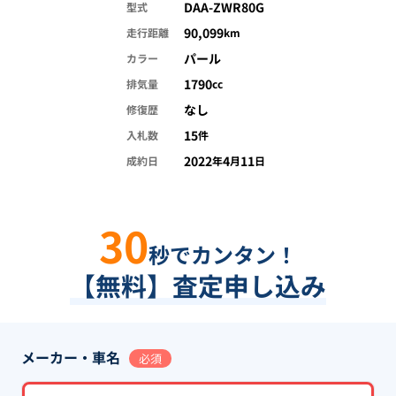
DAA-ZWR80G
型式
90,099
走行距離
km
パール
カラー
1790
排気量
cc
なし
修復歴
15
入札数
件
2022
4
11
成約日
年
月
日
30
秒でカンタン！
【無料】査定申し込み
メーカー・車名
必須