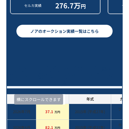
276.7
万
円
セルカ実績
セル
ノアのオークション実績一覧はこちら
ノア ハイブリッドＧ/11年落ち
(2015年式)のオークションデータ一
覧
査定時期
セルカ実績
年式
カラ
横にスクロールできます
ブラ
2026年7月
37.1
2015
年 (
平成27年
)
万円
系
ホワ
2026年6月
82.1
2015
年 (
平成27年
)
万円