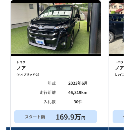
トヨタ
トヨタ
ノア
ノア
(
ハイブリッドＧ
)
(
ハイブリ
年式
2023年6月
走行距離
46,319
km
入札数
30
件
169.9
万
スタート額
他
円