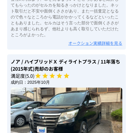
てもらったのがセルカを知るきっかけとなりました。ネッ
ト取引だと不安や面倒くささがあり、また一括査定となる
ので色々なところから電話がかかってくるなどといったこ
ともありました。セルカはそう言った部分で面倒くささが
あまり感じられるず、他社よりも高く取引していただけた
ところがよかった。
オークション実績詳細を見る
ノア
/ ハイブリッドＸ ディライトプラス
/ 11年落ち
(2015年式)
売却のお客様
満足度(
5
.0)
成約日：
2025年10月