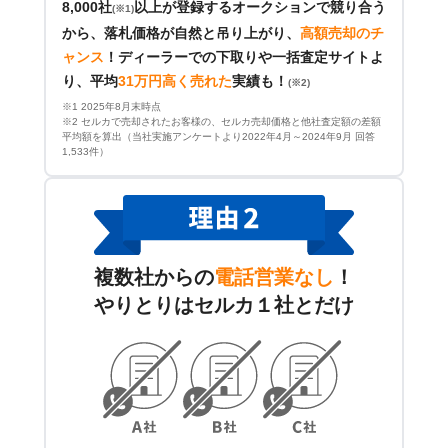
8,000社
以上が登録するオークションで競り合う
(※1)
から、落札価格が自然と吊り上がり、
高額売却のチ
ャンス
！
ディーラーでの下取りや一括査定サイトよ
り、平均
31万円高く売れた
実績も！
(※2)
※1 2025年8月末時点
※2 セルカで売却されたお客様の、セルカ売却価格と他社査定額の差額
平均額を算出（当社実施アンケートより2022年4月～2024年9月 回答
1,533件）
複数社からの
電話営業なし
！
やりとりはセルカ１社とだけ