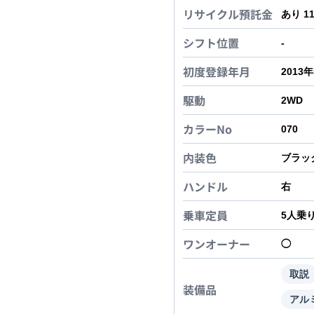
リサイクル預託金
あり 1
シフト位置
-
初度登録年月
2013
駆動
2WD
カラーNo
070
内装色
ブラッ
ハンドル
右
乗車定員
5
人乗
ワンオーナー
◯
取説
装備品
アル