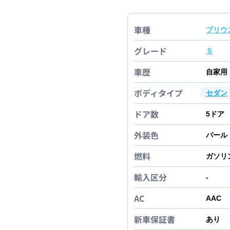
車種
プリウ
グレード
Ｓ
車歴
自家用
ボディタイプ
セダン
ドア数
5
ドア
外装色
パール
燃料
ガソリ
輸入区分
-
AC
AAC
新車保証書
あり