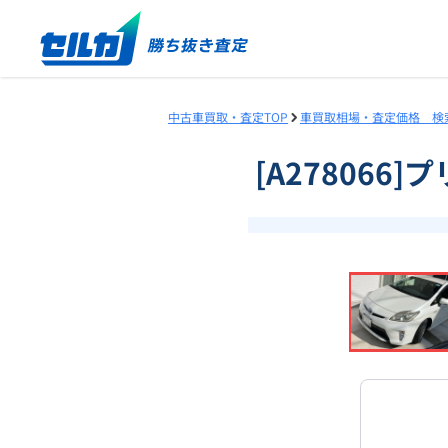
中古車買取・査定TOP
車買取相場・査定価格 検
[A278066
❮