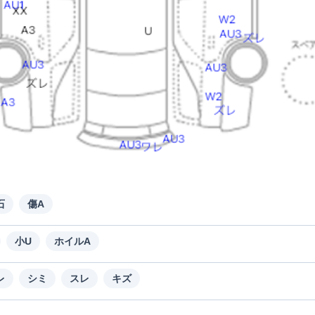
石
傷A
小U
ホイルA
レ
シミ
スレ
キズ