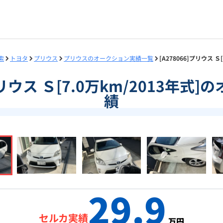
索
トヨタ
プリウス
プリウスのオークション実績一覧
[A278066]プリウス 
]プリウス Ｓ[7.0万km/2013年式
績
29.9
セルカ実績
万円