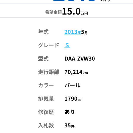
15.0
希望金額
万円
年式
2013
5
年
月
グレード
Ｓ
型式
DAA-ZVW30
走行距離
70,214
km
カラー
パール
排気量
1790
cc
修復歴
あり
入札数
35
件