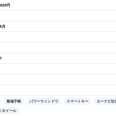
1820円
年5月
ク
り
整備手帳
パワーウィンドウ
スマートキー
カーナビ社
ミホイール