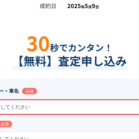
成約日
2025
5
9
年
月
日
30
秒でカンタン！
【無料】査定申し込み
ー・車名
必須
択してください
必須
してください