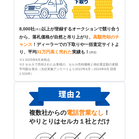
8,000社
以上が登録するオークションで競り合う
(※1)
から、落札価格が自然と吊り上がり、
高額売却のチ
ャンス
！
ディーラーでの下取りや一括査定サイトよ
り、平均
31万円高く売れた
実績も！
(※2)
※1 2025年8月末時点
※2 セルカで売却されたお客様の、セルカ売却価格と他社査定額の差額
平均額を算出（当社実施アンケートより2022年4月～2024年9月 回答
1,533件）
複数社からの
電話営業なし
！
やりとりはセルカ１社とだけ