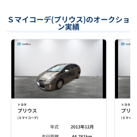
Ｓマイコーデ(プリウス)のオークショ
ン実績
トヨタ
トヨタ
プリウス
プリウ
(
Ｓマイコーデ
)
(
Ｓマイコ
年式
2013年12月
走行距離
44,761
km