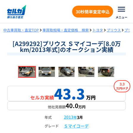
30秒簡単査定申込
メニュー
中古車買取・査定TOP
車買取相場・査定価格 検索
トヨタ
プリウス
プリ
[A299292]プリウス Ｓマイコーデ[8.0万
km/2013年式]のオークション実績
❮
❯
1
/
18
3.3
43.3
万円
セルカ実績
万円
40.0
他社見積額
万円
2013
3
年式
年
月
Ｓマイコーデ
グレード