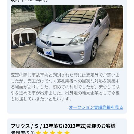
査定の際に事故車両と判別された時には想定外で戸惑いま
したが、売主だけでなく落札業者への誠実な対応を実感す
る場面がありました。初めての利用でしたが、安心して取
引を進める事が出来ました。出身地の地元企業として今後
も応援していきたいと思います。
オークション実績詳細を見る
プリウス
/ Ｓ
/ 13年落ち(2013年式)
売却のお客様
満足度(
5
.0)