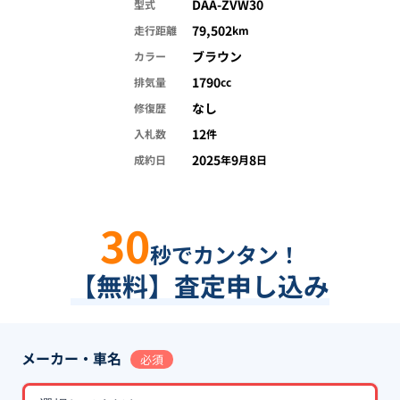
DAA-ZVW30
型式
79,502
走行距離
km
ブラウン
カラー
1790
排気量
cc
なし
修復歴
12
入札数
件
2025
9
8
成約日
年
月
日
30
秒でカンタン！
【無料】査定申し込み
メーカー・車名
必須