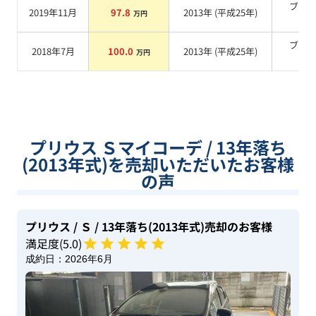
ブロ
2019年11月
97.8
2013
年 (
平成25年
)
万円
系
ブラ
2018年7月
100.0
2013
年 (
平成25年
)
万円
系
プリウス Ｓマイコーデ / 13年落ち
(2013年式)を売却いただいたお客様
の声
プリウス
/ Ｓ
/ 13年落ち(2013年式)
売却のお客様
満足度(
5
.0)
成約日：
2026年6月