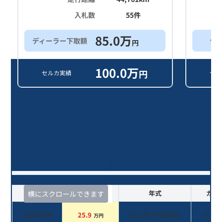
入札数
55
件
85.0
万
ディーラー下取額
他
円
100.0
万
円
セルカ実績
セル
プリウス Ｓマイコーデ/13年落ち
(2013年式)のオークションデータ一
覧
査定時期
セルカ実績
年式
カラ
横にスクロールできます
2026年3月
25.9
2013
年 (
平成25年
)
ワイ
万円