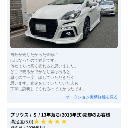
自分が売りたかった金額に
ほぼなったので満足です。
他社よりは高く売れると思いました。
どこで売るかでかなり差は出ると
思うので一度、試していただきたく
思います。査定をしていただいた人も
丁寧に説明してくれるのでよかったです。
オークション実績詳細を見る
プリウス
/ Ｓ
/ 13年落ち(2013年式)
売却のお客様
満足度(
5
.0)
成約日：
2026年3月