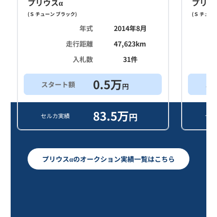
プリウスα
プリウ
(
Ｓ チューン ブラック
)
(
Ｓ チュー
年式
2014年8月
走行距離
47,623
km
入札数
31
件
0.5
万
スタート額
ス
円
83.5
万
円
セルカ実績
セル
プリウスαのオークション実績一覧はこちら