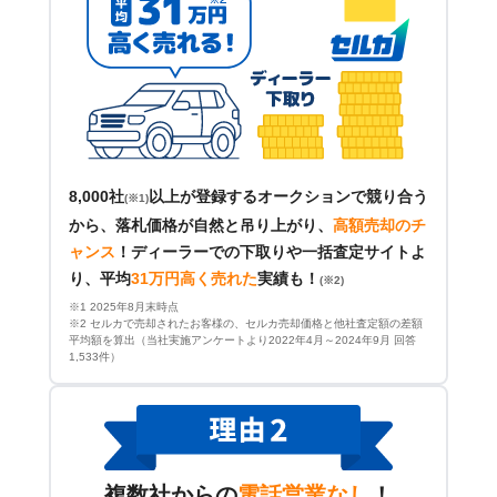
8,000社
以上が登録するオークションで競り合う
(※1)
から、落札価格が自然と吊り上がり、
高額売却のチ
ャンス
！
ディーラーでの下取りや一括査定サイトよ
り、平均
31万円高く売れた
実績も！
(※2)
※1 2025年8月末時点
※2 セルカで売却されたお客様の、セルカ売却価格と他社査定額の差額
平均額を算出（当社実施アンケートより2022年4月～2024年9月 回答
1,533件）
複数社からの
電話営業なし
！