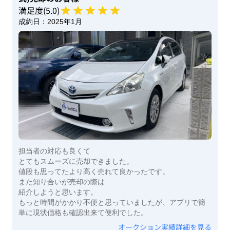
満足度(
5
.0)
成約日：
2025年1月
担当者の対応も良くて
とてもスムーズに売却できました。
値段も思ってたより高く売れて良かったです。
また知り合いが売却の際は
紹介しようと思います。
もっと時間がかかり不便と思っていましたが、アプリで簡
単に現状価格も確認出来て便利でした。
オークション実績詳細を見る