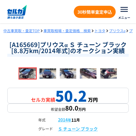
30秒簡単査定申込
メニュー
中古車買取・査定TOP
車買取相場・査定価格 検索
トヨタ
プリウスα
プ
[A165669]プリウスα Ｓ チューン ブラック
[8.8万km/2014年式]のオークション実績
❮
❯
1
/
18
50.2
セルカ実績
万円
80.0
希望金額
万円
2014
11
年式
年
月
Ｓ チューン ブラック
グレード