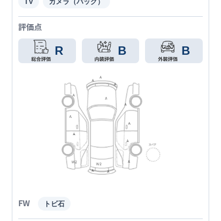
TV
カメラ（バック）
評価点
R
B
B
FW
トビ石