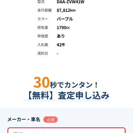
DAA-ZVW41W
型式
87,812
走行距離
km
パープル
カラー
1790
排気量
cc
あり
修復歴
42
入札数
件
-
成約日
30
秒でカンタン！
【無料】査定申し込み
メーカー・車名
必須