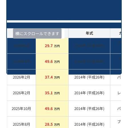
プリウスα Ｓ チューン ブラック/12
年落ち(2014年式)のオークションデ
ータ一覧
査定時期
セルカ実績
年式
カラ
横にスクロールできます
ブラ
2026年6月
29.7
2014
年 (
平成26年
)
万円
系
ブラ
2026年4月
49.6
2014
年 (
平成26年
)
万円
系
2026年2月
37.4
2014
年 (
平成26年
)
パー
万円
2026年2月
35.1
2014
年 (
平成26年
)
レッ
万円
2025年10月
49.6
2014
年 (
平成26年
)
パー
万円
ブラ
2025年8月
28.5
2014
年 (
平成26年
)
万円
系