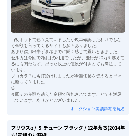
当初ネットで色々見ていましたが現車確認したわけでもな
く金額を言ってくるサイトも多々ありました。
あまり信用出来ず参考までに聞く感じで置いときました。
セルカは今回で2回目の利用でしたが、走行が20万を越えて
るにも関わらず、思った以上の値段が付きとても満足して
います。
ソコカラ？にも打診はしましたが希望価格を伝えると早々
に断ってきました
笑
今回その金額を越えた金額で落札されてます、とても満足
しています、ありがとございました。
オークション実績詳細を見る
プリウスα
/ Ｓ チューン ブラック
/ 12年落ち(2014年
式)
売却のお客様