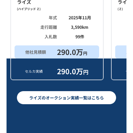
ライズ
ライズ
(
ハイブリッド Ｚ
)
(
Ｚ
)
年式
2025年11月
走行距離
3,590
km
入札数
99
件
290.0
万
他社見積額
ス
円
290.0
万
円
セルカ実績
セル
ライズのオークション実績一覧はこちら