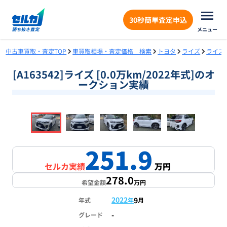
30秒簡単査定申込
メニュー
中古車買取・査定TOP
車買取相場・査定価格 検索
トヨタ
ライズ
ライズ
[A163542]ライズ [0.0万km/2022年式]のオ
ークション実績
❮
❯
1
/
18
251.9
セルカ実績
万円
278.0
希望金額
万円
2022
9
年式
年
月
-
グレード