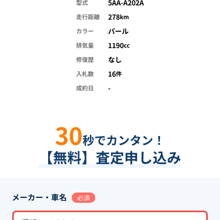
5AA-A202A
型式
278
走行距離
km
パール
カラー
1190
排気量
cc
なし
修復歴
16
入札数
件
-
成約日
30
秒でカンタン！
【無料】査定申し込み
メーカー・車名
必須