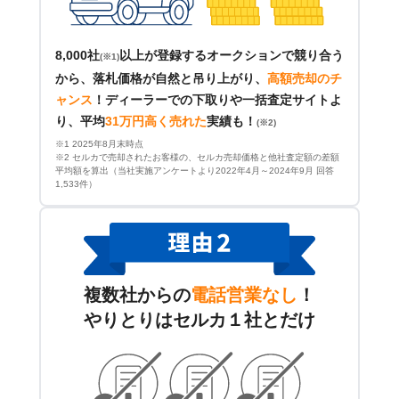
8,000社
以上が登録するオークションで競り合う
(※1)
から、落札価格が自然と吊り上がり、
高額売却のチ
ャンス
！
ディーラーでの下取りや一括査定サイトよ
り、平均
31万円高く売れた
実績も！
(※2)
※1 2025年8月末時点
※2 セルカで売却されたお客様の、セルカ売却価格と他社査定額の差額
平均額を算出（当社実施アンケートより2022年4月～2024年9月 回答
1,533件）
複数社からの
電話営業なし
！
やりとりはセルカ１社とだけ