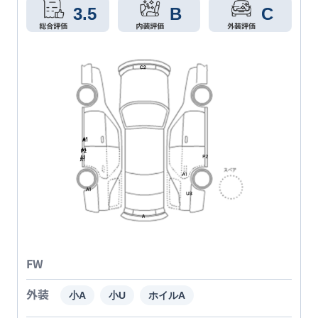
3.5
B
C
FW
外装
小A
小U
ホイルA