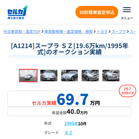
30秒簡単査定申込
メニュー
中古車買取・査定TOP
車買取相場・査定価格 検索
トヨタ
スープラ
スー
[A1214]スープラ ＳＺ[19.6万km/1995年
式]のオークション実績
❮
❯
1
/
16
29.7
69.7
万円
セルカ実績
万円
40.0
希望金額
万円
1995
10
年式
年
月
ＳＺ
グレード