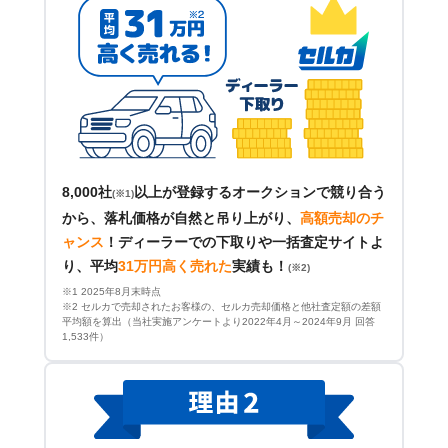
8,000社
以上が登録するオークションで競り合う
(※1)
から、落札価格が自然と吊り上がり、
高額売却のチ
ャンス
！
ディーラーでの下取りや一括査定サイトよ
り、平均
31万円高く売れた
実績も！
(※2)
※1 2025年8月末時点
※2 セルカで売却されたお客様の、セルカ売却価格と他社査定額の差額
平均額を算出（当社実施アンケートより2022年4月～2024年9月 回答
1,533件）