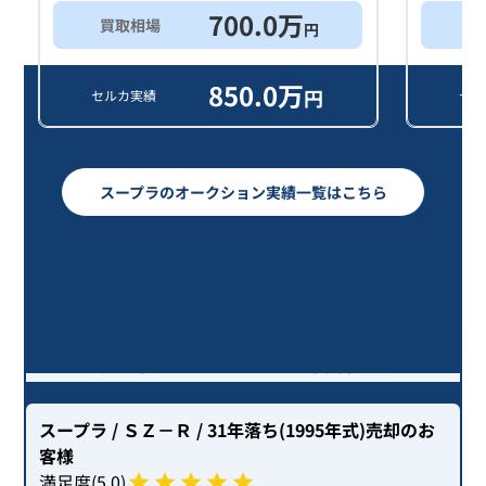
700.0
万
買取相場
買
円
850.0
万
円
セルカ実績
セル
スープラのオークション実績一覧はこちら
スープラ ＳＺ / 31年落ち(1995年式)
を売却いただいたお客様の声
スープラ
/ ＳＺ－Ｒ
/ 31年落ち(1995年式)
売却のお
客様
満足度(
5
.0)