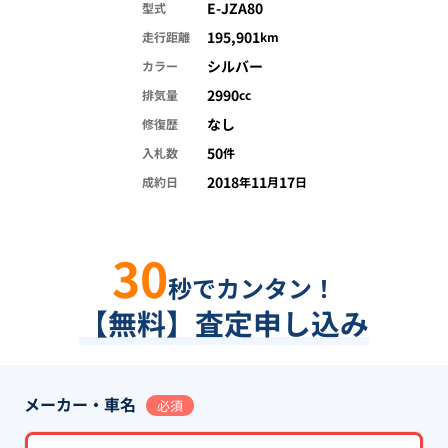
E-JZA80
型式
195,901
走行距離
km
シルバー
カラー
2990
排気量
cc
なし
修復歴
50
入札数
件
2018
11
17
成約日
年
月
日
30
秒でカンタン！
【無料】査定申し込み
メーカー・車名
必須