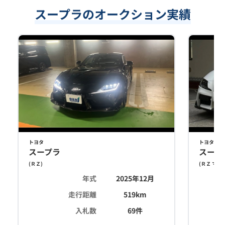
スープラのオークション実績
トヨタ
トヨタ
スープラ
スープ
(
ＲＺ
)
(
ＲＺ マッ
年式
2025年12月
走行距離
519
km
入札数
69
件