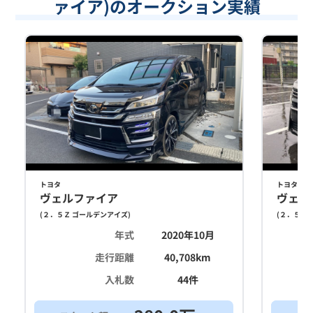
ァイア)のオークション実績
トヨタ
トヨタ
ヴェルファイア
ヴェル
(
２．５Ｚ ゴールデンアイズ
)
(
２．５Ｚ 
年式
2020年10月
走行距離
40,708
km
入札数
44
件