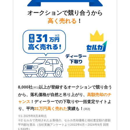
オークションで競り合うから
高く売れる
！
8,000社
以上が登録するオークションで競り合う
(※1)
から、落札価格が自然と吊り上がり、
高額売却のチ
ャンス
！
ディーラーでの下取りや一括査定サイトよ
り、平均
31万円高く売れた
実績も！
(※2)
※1 2025年8月末時点
※2 セルカで売却されたお客様の、セルカ売却価格と他社査定額の差額
平均額を算出（当社実施アンケートより2022年4月～2024年9月 回答
1,533件）