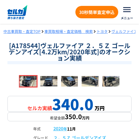
30秒簡単査定申込
メニュー
中古車買取・査定TOP
車買取相場・査定価格 検索
トヨタ
ヴェルファイア
[A178544]ヴェルファイア ２．５Ｚ ゴール
デンアイズ[4.2万km/2020年式]のオークシ
ョン実績
❮
❯
1
/
18
340.0
セルカ実績
万円
350.0
希望金額
万円
2020
11
年式
年
月
２．５Ｚ ゴールデンアイズ
グレード