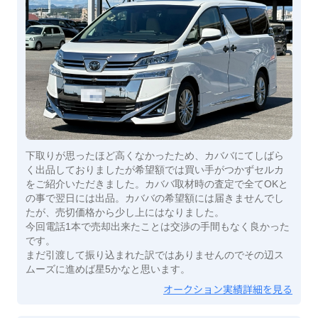
下取りが思ったほど高くなかったため、カババにてしばら
く出品しておりましたが希望額では買い手がつかずセルカ
をご紹介いただきました。カババ取材時の査定で全てOKと
の事で翌日には出品。カババの希望額には届きませんでし
たが、売切価格から少し上にはなりました。
今回電話1本で売却出来たことは交渉の手間もなく良かった
です。
まだ引渡して振り込まれた訳ではありませんのでその辺ス
ムーズに進めば星5かなと思います。
オークション実績詳細を見る