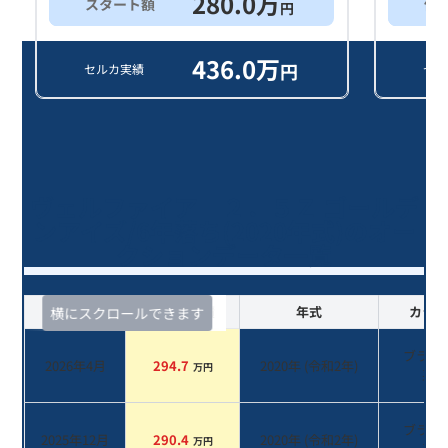
280.0
万
スタート額
他
円
436.0
万
円
セルカ実績
セル
ヴェルファイア ２．５Ｚ ゴールデ
ンアイズ/6年落ち(2020年式)のオー
クションデータ一覧
査定時期
セルカ実績
年式
カラー
横にスクロールできます
ブラッ
2026年4月
294.7
2020
年 (
令和2年
)
万円
系
ブラッ
2025年12月
290.4
2020
年 (
令和2年
)
万円