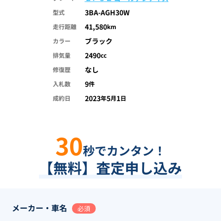
3BA-AGH30W
型式
41,580
走行距離
km
ブラック
カラー
2490
排気量
cc
なし
修復歴
9
入札数
件
2023
5
1
成約日
年
月
日
30
秒でカンタン！
【無料】査定申し込み
メーカー・車名
必須