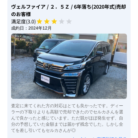
ヴェルファイア
/ ２．５Ｚ
/ 6年落ち(2020年式)
売却
のお客様
満足度(
3
.0)
成約日：
2024年12月
査定に来てくれた方の対応はとても良かったです。ディー
ラーの下取りよりも高額で売却できたのでセルカさんを選
んで良かったと感じています。ただ競がほぼ発生せず、自
分の予想していた金額までは届かず残念でした。しかし全
てを差し引いてもセルカさんが◎