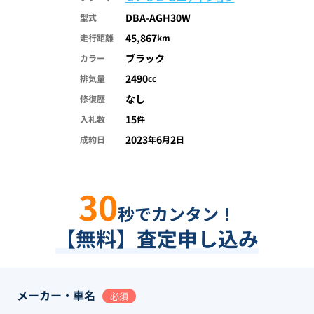
DBA-AGH30W
型式
45,867
走行距離
km
ブラック
カラー
2490
排気量
cc
なし
修復歴
15
入札数
件
2023
6
2
成約日
年
月
日
30
秒でカンタン！
【無料】査定申し込み
メーカー・車名
必須