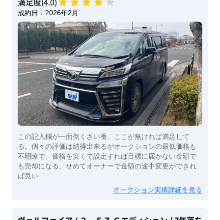
満足度(
4
.0)
成約日：
2026年2月
この記入欄が一面倒くさい番、ここが無ければ満足して
る。個々の評価は納得出来るがオークションの最低価格も
不明瞭で、価格を安くで設定すれば目標に届かない金額で
も売却になる、せめてオーナーで金額の途中変更ができれ
ば良い
オークション実績詳細を見る