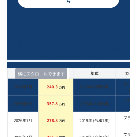
ら
ヴェルファイア ２．５Ｚ Ｇエディ
ション/7年落ち(2019年式)のオーク
ションデータ一覧
査定時期
セルカ実績
年式
カラー
横にスクロールできます
ホワイ
2026年7月
240.3
2019
年 (
令和1年
)
万円
系
ブラッ
2026年7月
357.8
2019
年 (
令和1年
)
万円
系
ブラッ
2026年7月
278.8
2019
年 (
令和1年
)
万円
系
ブラッ