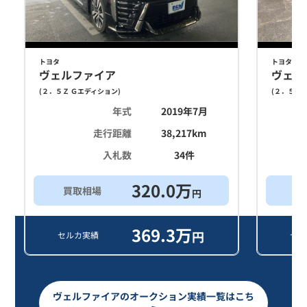
トヨタ
トヨタ
ヴェルファイア
ヴェル
(
２．５Ｚ Ｇエディション
)
(
２．５Ｚ 
年式
2019年7月
走行距離
38,217
km
入札数
34
件
320.0
万
買取相場
買
円
369.3
万
円
セルカ実績
セル
ヴェルファイアのオークション実績一覧はこち