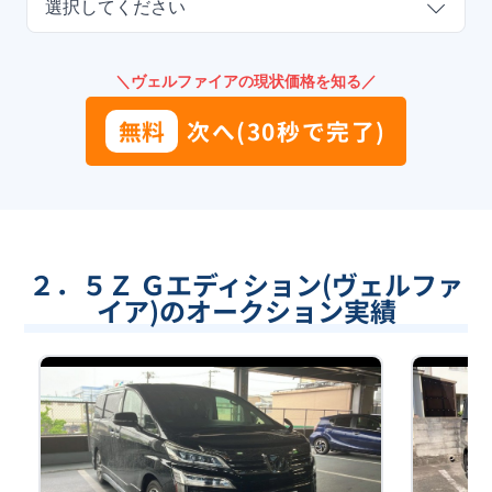
選択してください
＼ヴェルファイアの現状価格を知る／
無料
次へ(30秒で完了)
２．５Ｚ Ｇエディション(ヴェルファ
イア)のオークション実績