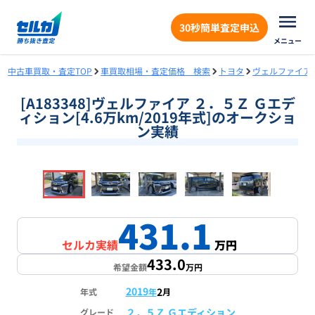
30秒簡単査定申込
メニュー
中古車買取・査定TOP
車買取相場・査定価格 検索
トヨタ
ヴェルファイア
[A183348]ヴェルファイア ２．５Ｚ Ｇエデ
ィション[4.6万km/2019年式]のオークショ
ン実績
❮
❯
1
/
18
431.1
セルカ実績
万円
433.0
希望金額
万円
2019
2
年式
年
月
２．５Ｚ Ｇエディション
グレード