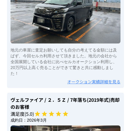
地元の車屋に査定お願いしても自分の考えてる金額には及
ばず、今回セルカ利用させて頂きました。地元の会社から
全国展開している会社に比べセルカオークション利用し、
20万円以上高く売ることができて驚きと共に感動しまし
た！
オークション実績詳細を見る
ヴェルファイア
/ ２．５Ｚ
/ 7年落ち(2019年式)
売却
のお客様
満足度(
5
.0)
成約日：
2026年3月