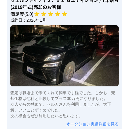
ヴェルファイア
/ ２．５Ｚ Ｇエディション
/ 7年落ち
(2019年式)
売却のお客様
満足度(
5
.0)
成約日：
2026年1月
査定は職場まで来てくれて簡単で手軽でした。しかも、売
却価格は他社と比較してプラス30万円になりました。
友人からの勧めで、セルカさんを利用しましたが、大正
解。いいことずくめでした。
次の機会もぜひ利用したいと思います。
オークション実績詳細を見る