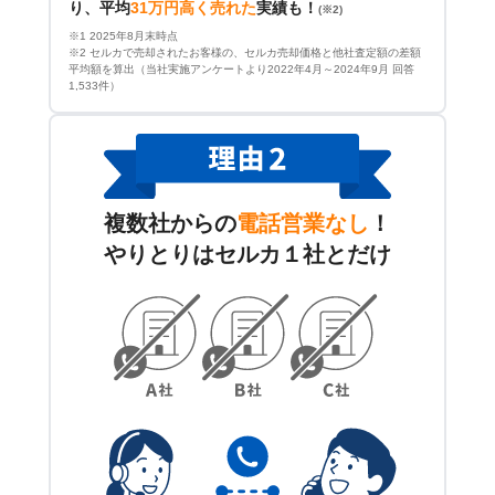
り、平均
31万円高く売れた
実績も！
(※2)
※1 2025年8月末時点
※2 セルカで売却されたお客様の、セルカ売却価格と他社査定額の差額
平均額を算出（当社実施アンケートより2022年4月～2024年9月 回答
1,533件）
複数社からの
電話営業なし
！
やりとりはセルカ１社とだけ