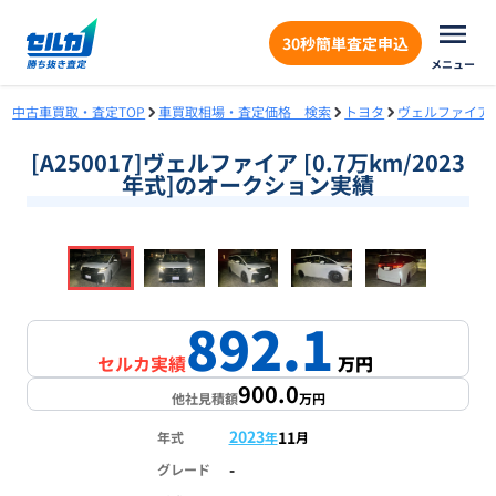
30秒簡単査定申込
メニュー
中古車買取・査定TOP
車買取相場・査定価格 検索
トヨタ
ヴェルファイア
[A250017]ヴェルファイア [0.7万km/2023
年式]のオークション実績
❮
❯
1
/
18
892.1
セルカ実績
万円
900.0
他社見積額
万円
2023
11
年式
年
月
-
グレード