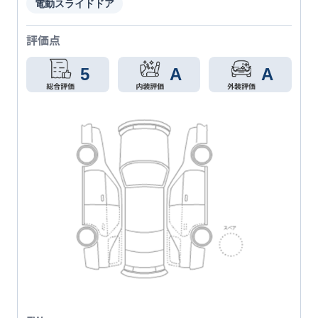
電動スライドドア
評価点
5
A
A