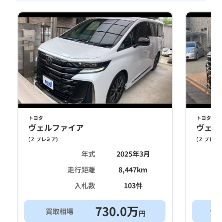
トヨタ
トヨタ
ヴェルファイア
ヴェル
(
Ｚ プレミア
)
(
Ｚ プレミ
年式
2025年3月
走行距離
8,447
km
入札数
103
件
730.0
万
買取相場
他
円