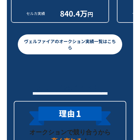
840.4
万
円
セルカ実績
セル
ヴェルファイアのオークション実績一覧はこち
ら
セルカが選ばれる理由
オークションで競り合うから