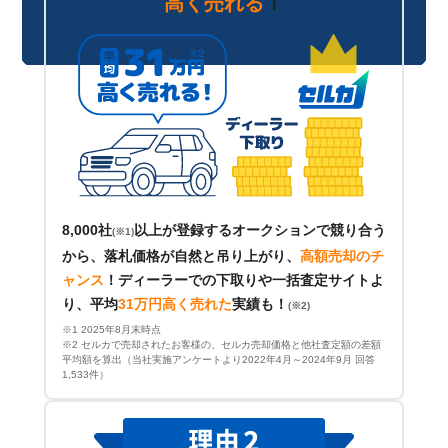
高く売れる
！
8,000社
以上が登録するオークションで競り合う
(※1)
から、落札価格が自然と吊り上がり、
高額売却のチ
ャンス
！
ディーラーでの下取りや一括査定サイトよ
り、平均
31万円高く売れた
実績も！
(※2)
※1 2025年8月末時点
※2 セルカで売却されたお客様の、セルカ売却価格と他社査定額の差額
平均額を算出（当社実施アンケートより2022年4月～2024年9月 回答
1,533件）