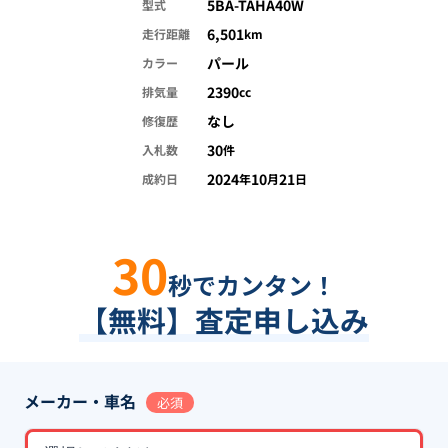
5BA-TAHA40W
型式
6,501
走行距離
km
パール
カラー
2390
排気量
cc
なし
修復歴
30
入札数
件
2024
10
21
成約日
年
月
日
30
秒でカンタン！
【無料】査定申し込み
メーカー・車名
必須