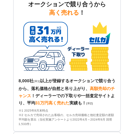
オークションで競り合うから
高く売れる
！
8,000社
以上が登録するオークションで競り合う
(※1)
から、落札価格が自然と吊り上がり、
高額売却のチ
ャンス
！
ディーラーでの下取りや一括査定サイトよ
り、平均
31万円高く売れた
実績も！
(※2)
※1 2025年8月末時点
※2 セルカで売却されたお客様の、セルカ売却価格と他社査定額の差額
平均額を算出（当社実施アンケートより2022年4月～2024年9月 回答
1,533件）