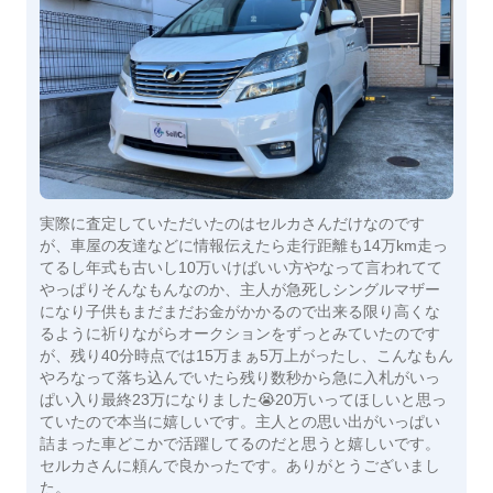
実際に査定していただいたのはセルカさんだけなのです
が、車屋の友達などに情報伝えたら走行距離も14万km走っ
てるし年式も古いし10万いけばいい方やなって言われてて
やっぱりそんなもんなのか、主人が急死しシングルマザー
になり子供もまだまだお金がかかるので出来る限り高くな
るように祈りながらオークションをずっとみていたのです
が、残り40分時点では15万まぁ5万上がったし、こんなもん
やろなって落ち込んでいたら残り数秒から急に入札がいっ
ぱい入り最終23万になりました😭20万いってほしいと思っ
ていたので本当に嬉しいです。主人との思い出がいっぱい
詰まった車どこかで活躍してるのだと思うと嬉しいです。
セルカさんに頼んで良かったです。ありがとうございまし
た。