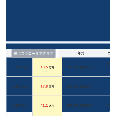
ヴェルファイア ２．４Ｚ プラチナ
ムセレクション/16年落ち(2010年式)
のオークションデータ一覧
査定時期
セルカ実績
年式
カラ
横にスクロールできます
ブラ
2025年3月
13.5
2010
年 (
平成22年
)
万円
系
ホワ
2025年1月
17.8
2010
年 (
平成22年
)
万円
系
2024年1月
41.2
2010
年 (
平成22年
)
パー
万円