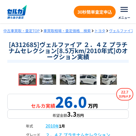
30秒簡単査定申込
メニュー
中古車買取・査定TOP
車買取相場・査定価格 検索
トヨタ
ヴェルファイア
[A312685]ヴェルファイア ２．４Ｚ プラチ
ナムセレクション[8.5万km/2010年式]のオ
ークション実績
❮
❯
1
/
18
22.7
26.0
万円
セルカ実績
万円
3.3
希望金額
万円
2010
1
年式
年
月
２．４Ｚ プラチナムセレクション
グレード