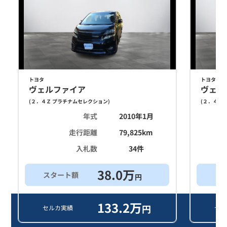
トヨタ
トヨタ
ヴェルファイア
ヴェル
(
２．４Ｚ プラチナムセレクション
)
(
２．４Ｚ 
年式
2010年1月
走行距離
79,825
km
入札数
34
件
38.0
万
スタート額
買
円
133.2
万
円
セルカ実績
セル