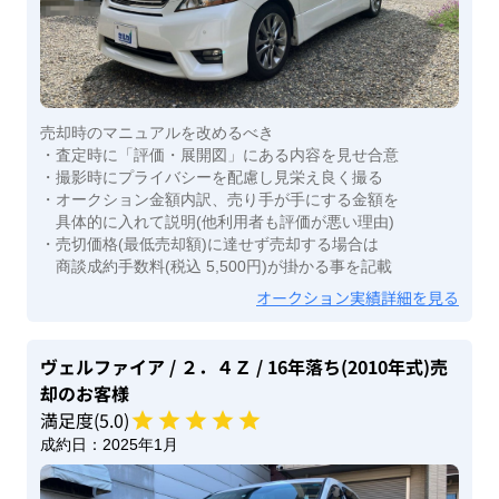
売却時のマニュアルを改めるべき
・査定時に「評価・展開図」にある内容を見せ合意
・撮影時にプライバシーを配慮し見栄え良く撮る
・オークション金額内訳、売り手が手にする金額を
具体的に入れて説明(他利用者も評価が悪い理由)
・売切価格(最低売却額)に達せず売却する場合は
商談成約手数料(税込 5,500円)が掛かる事を記載
オークション実績詳細を見る
ヴェルファイア
/ ２．４Ｚ
/ 16年落ち(2010年式)
売
却のお客様
満足度(
5
.0)
成約日：
2025年1月