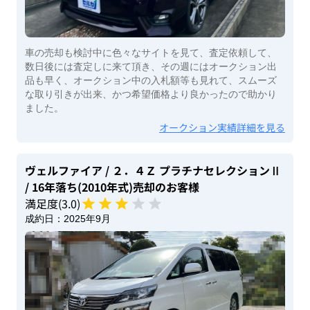
車の売却も検討中に色々なサイトを見て、査定依頼して、
数日後には査定しに来て頂き、その週にはオークション出
品も早く、オークション中の入札額等も見れて、スムーズ
な取り引きが出来、かつ希望価格より良かったので助かり
ました。
オークション実績詳細を見る
ヴェルファイア
/ ２．４Ｚ プラチナセレクションⅡ
/ 16年落ち(2010年式)
売却のお客様
満足度(
3
.0)
成約日：
2025年9月