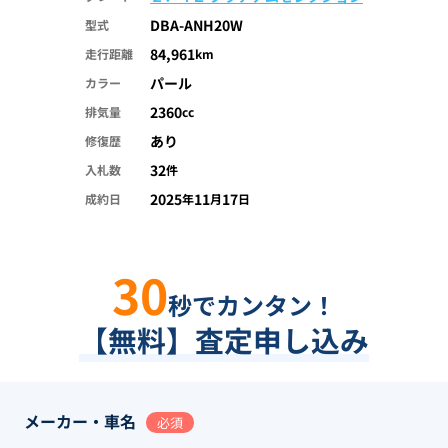
DBA-ANH20W
型式
84,961
走行距離
km
パール
カラー
2360
排気量
cc
あり
修復歴
32
入札数
件
2025
11
17
成約日
年
月
日
30
秒でカンタン！
【無料】査定申し込み
メーカー・車名
必須