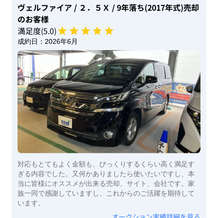
ヴェルファイア
/ ２．５Ｘ
/ 9年落ち(2017年式)
売却
のお客様
満足度(
5
.0)
成約日：
2026年6月
対応もとてもよく金額も、びっくりするくらい高く満足す
ぎる内容でした。又何かありましたら使いたいですし、本
当に皆様にオススメが出来る売却、サイト、会社です。家
族一同で感謝していますし、これからのご活躍を期待して
います。
オークション実績詳細を見る