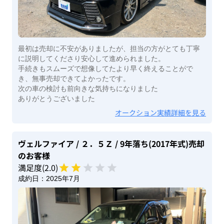
最初は売却に不安がありましたが、担当の方がとても丁寧
に説明してくださり安心して進められました。
手続きもスムーズで想像してたより早く終えることがで
き、無事売却できてよかったです。
次の車の検討も前向きな気持ちになりました
ありがとうございました
オークション実績詳細を見る
ヴェルファイア
/ ２．５Ｚ
/ 9年落ち(2017年式)
売却
のお客様
満足度(
2
.0)
成約日：
2025年7月