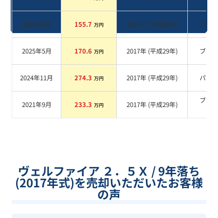
系
2025年5月
155.7
2017
年 (
平成29年
)
パー
万円
2025年5月
170.6
2017
年 (
平成29年
)
ブル
万円
2024年11月
274.3
2017
年 (
平成29年
)
パー
万円
ブラ
2021年9月
233.3
2017
年 (
平成29年
)
万円
系
ヴェルファイア ２．５Ｘ / 9年落ち
(2017年式)を売却いただいたお客様
の声