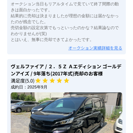
オークション当日もリアルタイムで見ていて終了間際の動
きは面白かったです。
結果的に売却は決まりましたが理想の金額には届かなかっ
たのが残念でした。
売切金額の設定次第でもっといったのかな？結果論なので
わかりませんが(笑)
とはいえ、無事に売却できてよかったです。
オークション実績詳細を見る
ヴェルファイア
/ ２．５Ｚ Ａエディション ゴールデ
ンアイズ
/ 9年落ち(2017年式)
売却のお客様
満足度(
5
.0)
成約日：
2025年9月