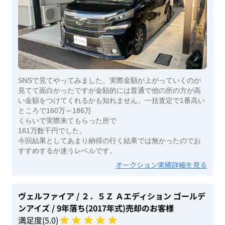
SNSで見てやってみました。実際金額が上がっていくのが
見てて面白かったですが金額的には普通で他の所の方が高
い金額をつけてくれるかも知れません。一括査定で1番高い
ところで160万～186万
くらいで実際来てもらった所で
161万数千円でした。
今回結果としてあまり納得の行く結果では無かったのでお
すすめするか迷うレベルです。
オークション実績詳細を見る
ヴェルファイア
/ ２．５Ｚ Ａエディション ゴールデ
ンアイズ
/ 9年落ち(2017年式)
売却のお客様
満足度(
5
.0)