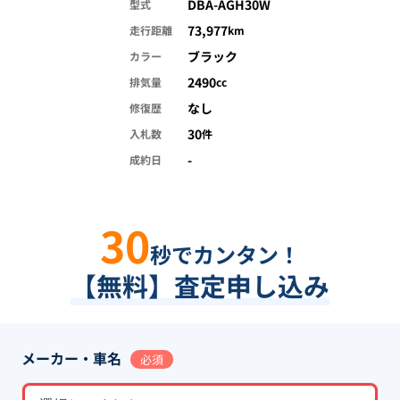
DBA-AGH30W
型式
73,977
走行距離
km
ブラック
カラー
2490
排気量
cc
なし
修復歴
30
入札数
件
-
成約日
30
秒でカンタン！
【無料】査定申し込み
メーカー・車名
必須