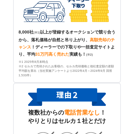
8,000社
以上が登録するオークションで競り合う
(※1)
から、落札価格が自然と吊り上がり、
高額売却のチ
ャンス
！
ディーラーでの下取りや一括査定サイトよ
り、平均
31万円高く売れた
実績も！
(※2)
※1 2025年8月末時点
※2 セルカで売却されたお客様の、セルカ売却価格と他社査定額の差額
平均額を算出（当社実施アンケートより2022年4月～2024年9月 回答
1,533件）
複数社からの
電話営業なし
！
やりとりはセルカ１社とだけ