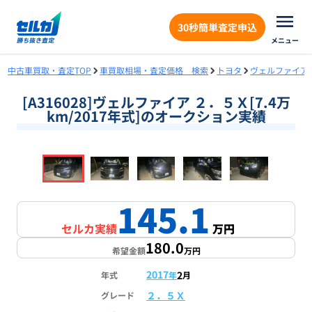
30秒簡単査定申込
メニュー
中古車買取・査定TOP
車買取相場・査定価格 検索
トヨタ
ヴェルファイア
[A316028]ヴェルファイア ２．５Ｘ[7.4万
km/2017年式]のオークション実績
❮
❯
1
/
18
145.1
セルカ実績
万円
180.0
希望金額
万円
2017
2
年式
年
月
２．５Ｘ
グレード