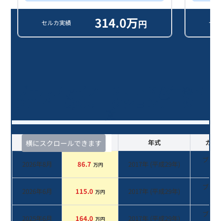
314.0
万
円
セルカ実績
セル
ヴェルファイア ２．５Ｘ/9年落ち
(2017年式)のオークションデータ一
覧
査定時期
セルカ実績
年式
カラ
横にスクロールできます
ブラ
2026年8月
86.7
2017
年 (
平成29年
)
万円
系
ブラ
2026年6月
115.0
2017
年 (
平成29年
)
万円
系
ブラ
2025年6月
164.0
2017
年 (
平成29年
)
万円