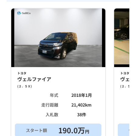
トヨタ
トヨタ
ヴェルファイア
ヴェル
(
２．５Ｘ
)
(
２．５Ｘ
)
年式
2018年1月
走行距離
21,402
km
入札数
38
件
190.0
万
スタート額
他
円