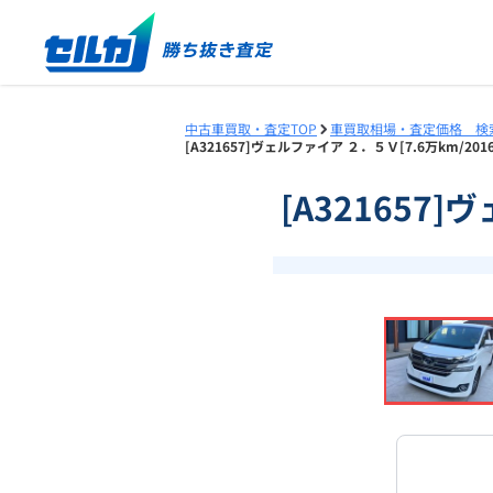
中古車買取・査定TOP
車買取相場・査定価格 検
[A321657]ヴェルファイア ２．５Ｖ[7.6万km/2
[A321657
❮