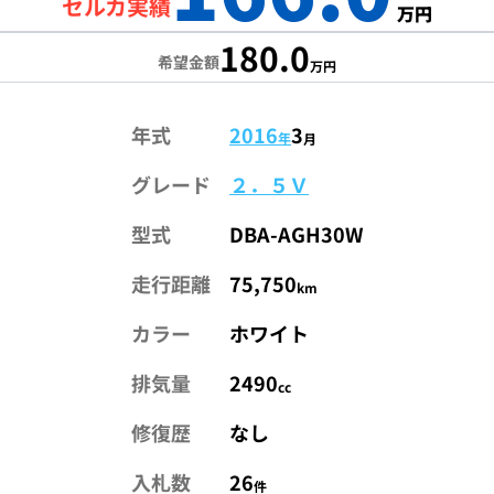
セルカ実績
万円
180.0
希望金額
万円
年式
2016
3
年
月
グレード
２．５Ｖ
型式
DBA-AGH30W
走行距離
75,750
km
カラー
ホワイト
排気量
2490
cc
修復歴
なし
入札数
26
件