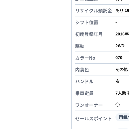
リサイクル預託金
あり 1
シフト位置
-
初度登録年月
2016
駆動
2WD
カラーNo
070
内装色
その他
ハンドル
右
乗車定員
7
人乗
ワンオーナー
◯
セールスポイント
両側