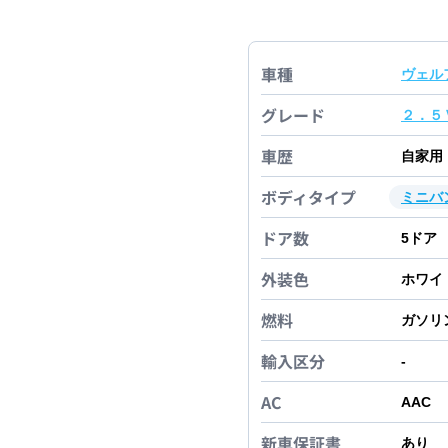
車種
ヴェル
グレード
２．５
車歴
自家用
ボディタイプ
ミニバ
ドア数
5
ドア
外装色
ホワイ
燃料
ガソリ
輸入区分
-
AC
AAC
新車保証書
あり