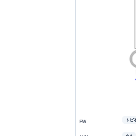
FW
トビ