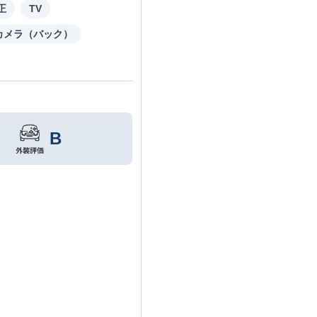
正
TV
カメラ（バック）
B