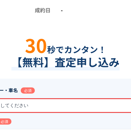
成約日
-
30
秒でカンタン！
【無料】査定申し込み
ー・車名
必須
択してください
必須