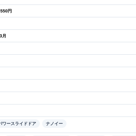
6550円
年3月
り
パワースライドドア
ナノイー