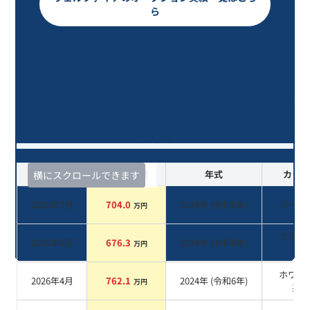
ら
ヴェルファイア Ｚ プレミア/2年落
ち(2024年式)のオークションデータ
一覧
査定時期
セルカ実績
年式
カラー
横にスクロールできます
2026年7月
704.0
2024
年 (
令和6年
)
パール
万円
ブラッ
2026年6月
676.3
2024
年 (
令和6年
)
万円
系
ホワイ
2026年4月
762.1
2024
年 (
令和6年
)
万円
系