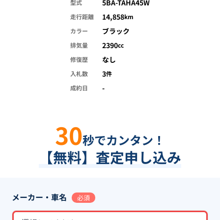
5BA-TAHA45W
型式
14,858
走行距離
km
ブラック
カラー
2390
排気量
cc
なし
修復歴
3
入札数
件
-
成約日
30
秒でカンタン！
【無料】査定申し込み
メーカー・車名
必須