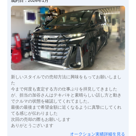
成約日：
2026年1月
新しいスタイルでの売却方法に興味をもってお願いしまし
た
今まで何度も査定する方の仕事ぶりを拝見してきました
が、担当の加谷さんはテキパキと素晴らしい話し方と動き
でクルマの状態を確認してくれてました。
最後の最後まで希望金額に近くなるように真摯にしてくれ
てる感じが伝わりました
次回の売却の際もお願いします
ありがとうございます
オークション実績詳細を見る