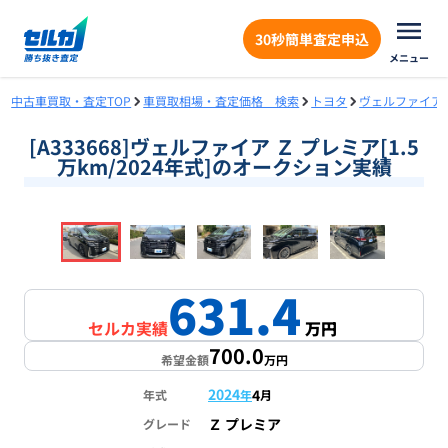
30秒簡単査定申込
メニュー
中古車買取・査定TOP
車買取相場・査定価格 検索
トヨタ
ヴェルファイア
[A333668]ヴェルファイア Ｚ プレミア[1.5
万km/2024年式]のオークション実績
❮
❯
1
/
18
631.4
セルカ実績
万円
700.0
希望金額
万円
2024
4
年式
年
月
Ｚ プレミア
グレード