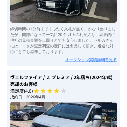
締切時間の1分前までまったく入札が無く、かなり焦りまし
たが、間際になって一気に20 件以上の札が入り、結果的に
他社の見積金額を上回りとても安心しました。セルカさん
には、まさか査定調査の翌日には出品して頂き、迅速な対
応にとても感謝しております。
オークション実績詳細を見る
ヴェルファイア
/ Ｚ プレミア
/ 2年落ち(2024年式)
売却のお客様
満足度(
4
.0)
成約日：
2026年4月