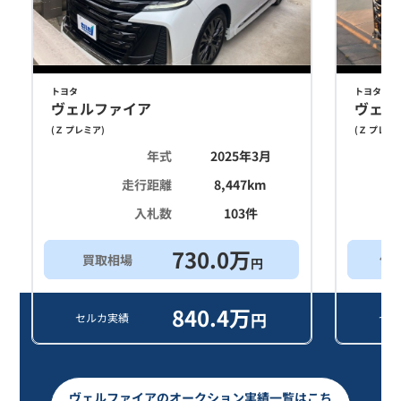
トヨタ
トヨタ
ヴェルファイア
ヴェル
(
Ｚ プレミア
)
(
Ｚ プレミ
年式
2025年3月
走行距離
8,447
km
入札数
103
件
730.0
万
買取相場
他
円
840.4
万
円
セルカ実績
セル
ヴェルファイアのオークション実績一覧はこち