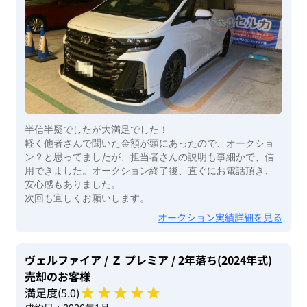
半信半疑でしたが大満足でした！
軽く他者さんで聞いた金額が頭にあったので、オークショ
ン？と思ってましたが、担当者さんの説明も事細かで、信
用できました。オークション終了後、直ぐにお電話頂き、
安心感もありました。
次回も宜しくお願いします。
オークション実績詳細を見る
ヴェルファイア
/ Ｚ プレミア
/ 2年落ち(2024年式)
売却のお客様
満足度(
5
.0)