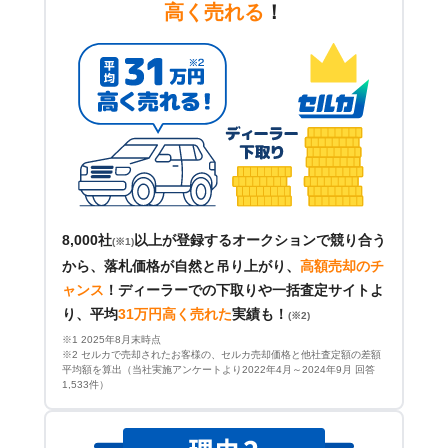
高く売れる
！
8,000社
以上が登録するオークションで競り合う
(※1)
から、落札価格が自然と吊り上がり、
高額売却のチ
ャンス
！
ディーラーでの下取りや一括査定サイトよ
り、平均
31万円高く売れた
実績も！
(※2)
※1 2025年8月末時点
※2 セルカで売却されたお客様の、セルカ売却価格と他社査定額の差額
平均額を算出（当社実施アンケートより2022年4月～2024年9月 回答
1,533件）