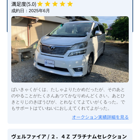
満足度(
5
.0)
成約日：
2025年6月
ばいきゃくがくは、たしゃよりたかめだったが、そのあと
のやることがたくさんあつてかなりめんどくさい。あとひ
きとりじのきぼうびが、とれなくてよていがくるった。で
もサポートはていねいにおしえてくれてよがった。
オークション実績詳細を見る
ヴェルファイア
/ ２．４Ｚ プラチナムセレクション