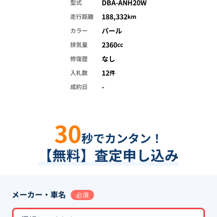
DBA-ANH20W
型式
188,332
走行距離
km
パール
カラー
2360
排気量
cc
なし
修復歴
12
入札数
件
-
成約日
30
秒でカンタン！
【無料】査定申し込み
メーカー・車名
必須