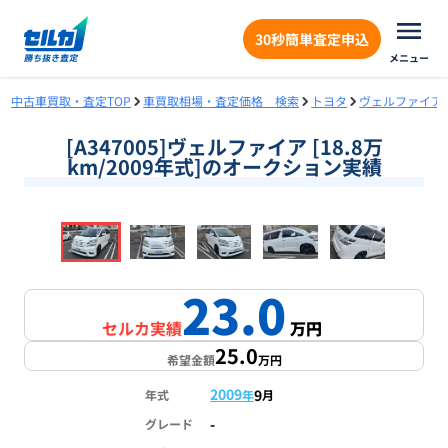
30秒簡単査定申込
メニュー
中古車買取・査定TOP
車買取相場・査定価格 検索
トヨタ
ヴェルファイア
[A347005]ヴェルファイア [18.8万
km/2009年式]のオークション実績
❮
❯
1
/
18
23.0
セルカ実績
万円
25.0
希望金額
万円
2009
9
年式
年
月
-
グレード