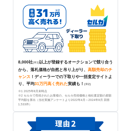
8,000社
以上が登録するオークションで競り合う
(※1)
から、落札価格が自然と吊り上がり、
高額売却のチ
ャンス
！
ディーラーでの下取りや一括査定サイトよ
り、平均
31万円高く売れた
実績も！
(※2)
※1 2025年8月末時点
※2 セルカで売却されたお客様の、セルカ売却価格と他社査定額の差額
平均額を算出（当社実施アンケートより2022年4月～2024年9月 回答
1,533件）