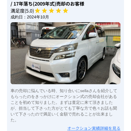
/ 17年落ち(2009年式)
売却のお客様
満足度(
5
.0)
成約日：
2024年10月
車の売却に悩んでいる時、知り合いにsellaさんを紹介して
もらったのをきっかけにオークション式の売却会社がある
ことを初めて知りました。まずは査定に来て頂きました
が、担当して下さった方がとても丁寧な方で色々お話も聞
いて下さったので満足いく金額で売れることが出来まし
た。
オークション実績詳細を見る