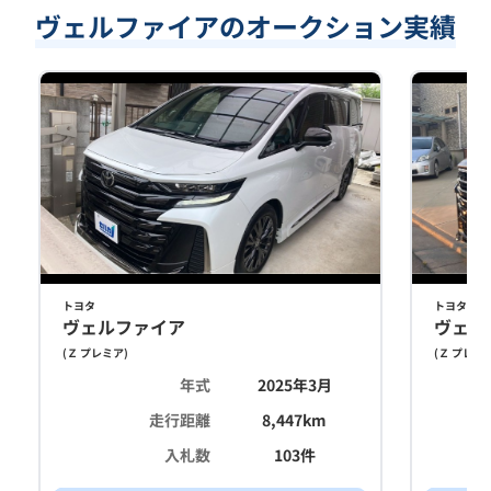
ヴェルファイアのオークション実績
トヨタ
トヨタ
ヴェルファイア
ヴェル
(
Ｚ プレミア
)
(
Ｚ プレミ
年式
2025年3月
走行距離
8,447
km
入札数
103
件