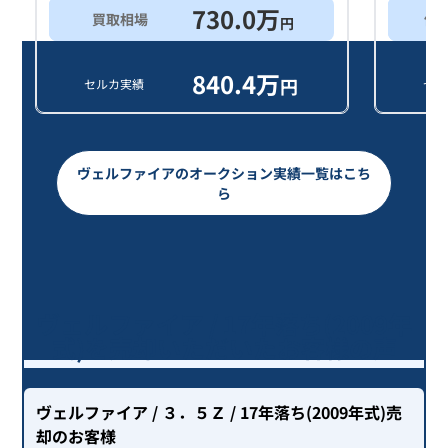
730.0
万
買取相場
他
円
840.4
万
円
セルカ実績
セル
ヴェルファイアのオークション実績一覧はこち
ら
ヴェルファイア / 17年落ち(2009年
式)を売却いただいたお客様の声
ヴェルファイア
/ ３．５Ｚ
/ 17年落ち(2009年式)
売
却のお客様