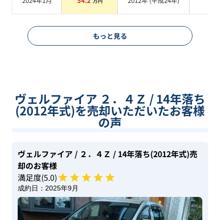
2024年1月
54.2
2012
年 (
平成24年
)
万円
系
もっと見る
ヴェルファイア ２．４Ｚ / 14年落ち
(2012年式)を売却いただいたお客様
の声
ヴェルファイア
/ ２．４Ｚ
/ 14年落ち(2012年式)
売
却のお客様
満足度(
5
.0)
成約日：
2025年9月