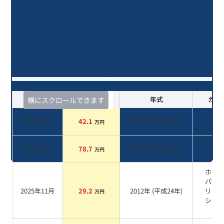
ヴェルファイア ２．４Ｚ/14年落ち
(2012年式)のオークションデータ一
覧
査定時期
セルカ実績
年式
カラ
横にスクロールできます
ブラ
2026年2月
42.1
2012
年 (
平成24年
)
万円
系
2026年1月
78.7
2012
年 (
平成24年
)
パー
万円
ホワ
パー
2025年11月
29.2
2012
年 (
平成24年
)
リス
万円
シャ
系