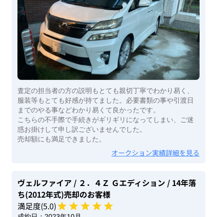
査定の担当者の方の説明もとても親切丁寧でわかり易く、
服装等もとても好感が持てました。必要書類の事や引渡日
までのやる事などわかり易くて良かったです。
こちらの不手際で手続きがギリギリになってしまい、ご迷
惑お掛けして申し訳ございませんでした。
売却額にも満足できました。
オークション実績詳細を見る
ヴェルファイア
/ ２．４Ｚ Ｇエディション
/ 14年落
ち(2012年式)
売却のお客様
満足度(
5
.0)
成約日：
2023年10月