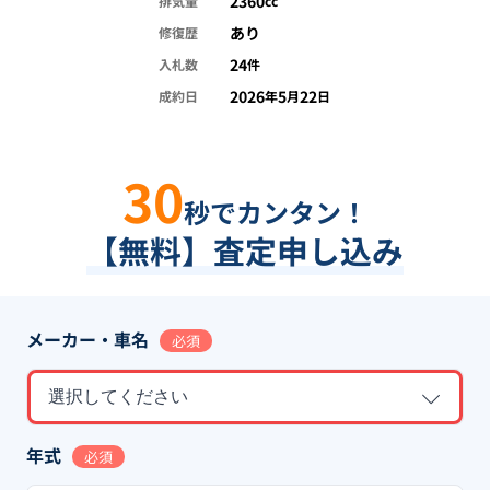
2360
排気量
cc
あり
修復歴
24
入札数
件
2026
5
22
成約日
年
月
日
30
秒でカンタン！
【無料】査定申し込み
メーカー・車名
必須
選択してください
年式
必須