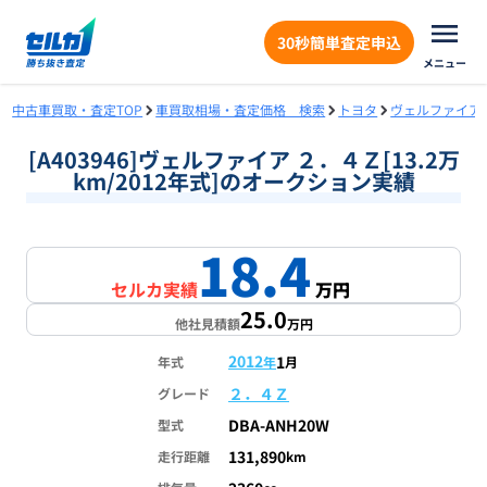
30秒簡単査定申込
メニュー
中古車買取・査定TOP
車買取相場・査定価格 検索
トヨタ
ヴェルファイア
[A403946]ヴェルファイア ２．４Ｚ[13.2万
km/2012年式]のオークション実績
18.4
セルカ実績
万円
25.0
他社見積額
万円
2012
1
年式
年
月
２．４Ｚ
グレード
DBA-ANH20W
型式
131,890
走行距離
km