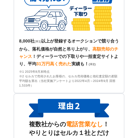
8,000社
以上が登録するオークションで競り合う
(※1)
から、落札価格が自然と吊り上がり、
高額売却のチ
ャンス
！
ディーラーでの下取りや一括査定サイトよ
り、平均
31万円高く売れた
実績も！
(※2)
※1 2025年8月末時点
※2 セルカで売却されたお客様の、セルカ売却価格と他社査定額の差額
平均額を算出（当社実施アンケートより2022年4月～2024年9月 回答
1,533件）
複数社からの
電話営業なし
！
やりとりはセルカ１社とだけ