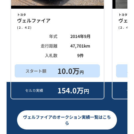
トヨタ
トヨタ
ヴェルファイア
ヴェル
(
２．４Ｚ
)
(
２．４Ｚ
)
年式
2014年9月
走行距離
47,701
km
入札数
9
件
10.0
万
スタート額
ス
円
154.0
万
円
セルカ実績
セル
ヴェルファイアのオークション実績一覧はこち
ら