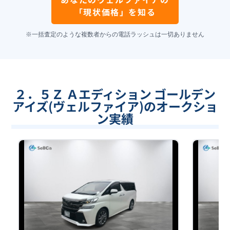
「現状価格」を知る
※一括査定のような複数者からの電話ラッシュは一切ありません
２．５Ｚ Ａエディション ゴールデン
アイズ(ヴェルファイア)のオークショ
ン実績