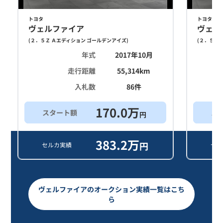
トヨタ
トヨタ
ヴェルファイア
ヴェル
(
２．５Ｚ Ａエディション ゴールデンアイズ
)
(
２．５Ｚ 
年式
2017年10月
走行距離
55,314
km
入札数
86
件
170.0
万
スタート額
ス
円
383.2
万
円
セルカ実績
セル
ヴェルファイアのオークション実績一覧はこち
ら