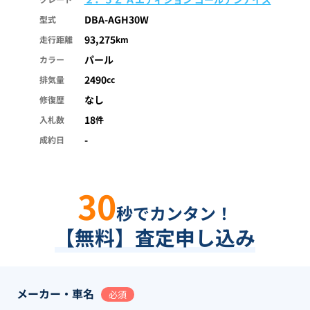
DBA-AGH30W
型式
93,275
走行距離
km
パール
カラー
2490
排気量
cc
なし
修復歴
18
入札数
件
-
成約日
30
秒でカンタン！
【無料】査定申し込み
メーカー・車名
必須