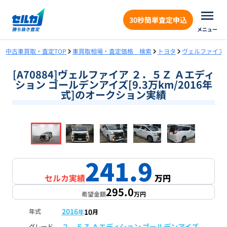
30秒簡単査定申込
メニュー
中古車買取・査定TOP
車買取相場・査定価格 検索
トヨタ
ヴェルファイア
[A70884]ヴェルファイア ２．５Ｚ Ａエディ
ション ゴールデンアイズ[9.3万km/2016年
式]のオークション実績
❮
❯
1
/
18
241.9
セルカ実績
万円
295.0
希望金額
万円
2016
10
年式
年
月
２．５Ｚ Ａエディション ゴールデンアイズ
グレード