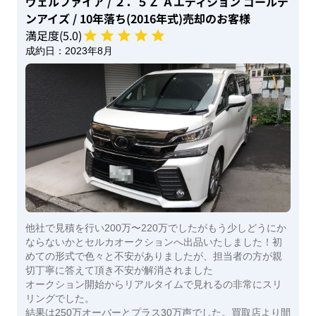
ヴェルファイア
/ ２．５Ｚ Ａエディション ゴールデ
ンアイズ
/ 10年落ち(2016年式)
売却のお客様
満足度(
5
.0)
成約日：
2023年8月
他社で見積を行い200万〜220万でしたがもう少しどうにか
ならないかとセルカオークションへ出品いたしました！初
めての形式で色々と不安がありましたが、担当者の方が親
切丁寧に答えて頂き不安が解消されました
オークション開始からリアルタイムで見れるの非常にスリ
リングでした。
結果は250万オーバーとプラス30万声でした。買取店より間