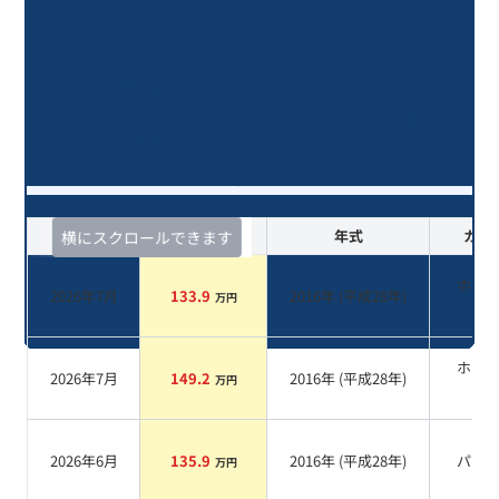
ヴェルファイア ２．５Ｚ Ａエディ
ション ゴールデンアイズ/10年落ち
(2016年式)のオークションデータ一
覧
査定時期
セルカ実績
年式
カラ
横にスクロールできます
ホワ
2026年7月
133.9
2016
年 (
平成28年
)
万円
系
ホワ
2026年7月
149.2
2016
年 (
平成28年
)
万円
系
2026年6月
135.9
2016
年 (
平成28年
)
パー
万円