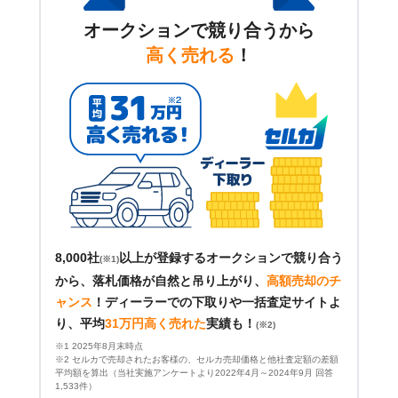
オークションで競り合うから
高く売れる
！
8,000社
以上が登録するオークションで競り合う
(※1)
から、落札価格が自然と吊り上がり、
高額売却のチ
ャンス
！
ディーラーでの下取りや一括査定サイトよ
り、平均
31万円高く売れた
実績も！
(※2)
※1 2025年8月末時点
※2 セルカで売却されたお客様の、セルカ売却価格と他社査定額の差額
平均額を算出（当社実施アンケートより2022年4月～2024年9月 回答
1,533件）