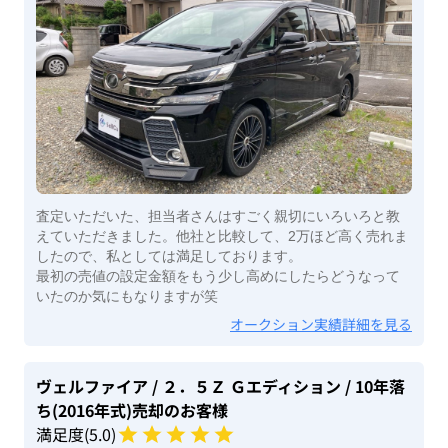
査定いただいた、担当者さんはすごく親切にいろいろと教
えていただきました。他社と比較して、2万ほど高く売れま
したので、私としては満足しております。
最初の売値の設定金額をもう少し高めにしたらどうなって
いたのか気にもなりますが笑
オークション実績詳細を見る
ヴェルファイア
/ ２．５Ｚ Ｇエディション
/ 10年落
ち(2016年式)
売却のお客様
満足度(
5
.0)