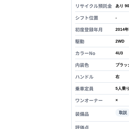
リサイクル預託金
あり 9
シフト位置
-
初度登録年月
2014
駆動
2WD
カラーNo
4U3
内装色
ブラッ
ハンドル
右
乗車定員
5
人乗
ワンオーナー
×
装備品
取説
評価点