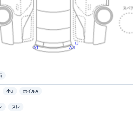
石
小U
ホイルA
レ
スレ