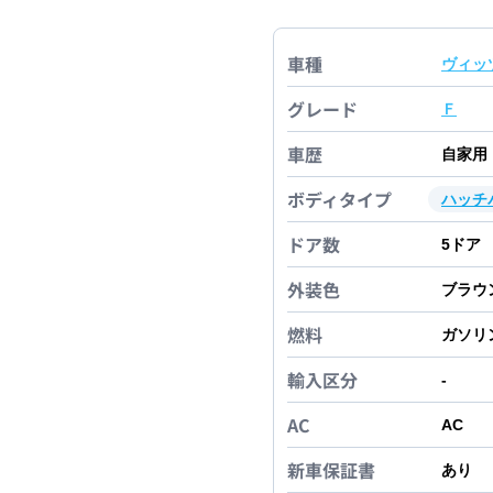
車種
ヴィッ
グレード
Ｆ
車歴
自家用
ボディタイプ
ハッチ
ドア数
5
ドア
外装色
ブラウ
燃料
ガソリ
輸入区分
-
AC
AC
新車保証書
あり