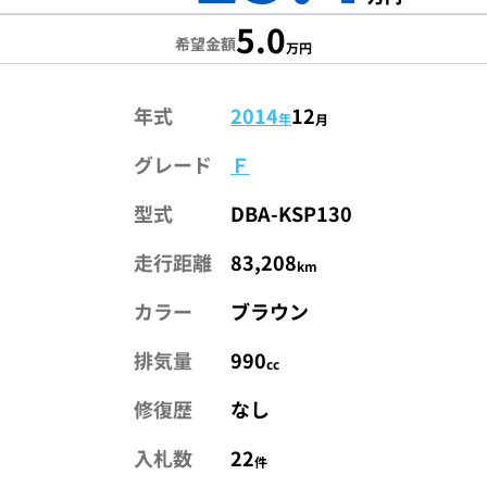
5.0
希望金額
万円
年式
2014
12
年
月
グレード
Ｆ
型式
DBA-KSP130
走行距離
83,208
km
カラー
ブラウン
排気量
990
cc
修復歴
なし
入札数
22
件