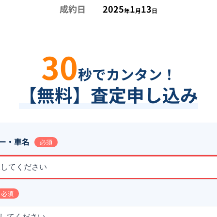
成約日
2025
1
13
年
月
日
30
秒でカンタン！
【無料】査定申し込み
ー・車名
必須
択してください
必須
してください