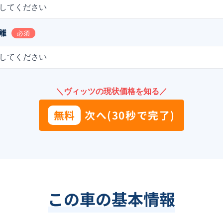
してください
離
必須
してください
＼ヴィッツの現状価格を知る／
無料
次へ(30秒で完了)
この車の基本情報