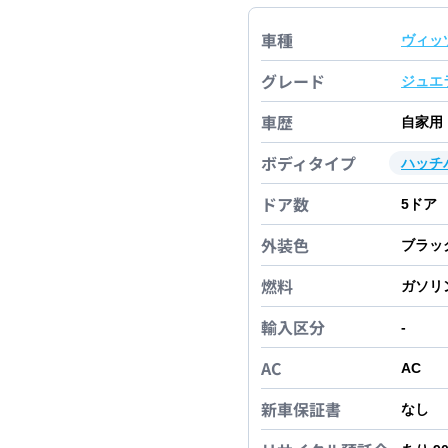
車種
ヴィッ
グレード
ジュエ
車歴
自家用
ボディタイプ
ハッチ
ドア数
5
ドア
外装色
ブラッ
燃料
ガソリ
輸入区分
-
AC
AC
新車保証書
なし