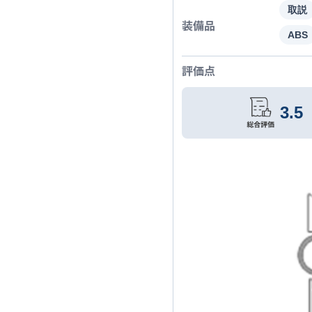
取説
装備品
ABS
評価点
3.5