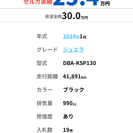
セルカ実績
万円
30.0
希望金額
万円
年式
2014
1
年
月
グレード
ジュエラ
型式
DBA-KSP130
走行距離
41,891
km
カラー
ブラック
排気量
990
cc
修復歴
あり
入札数
19
件