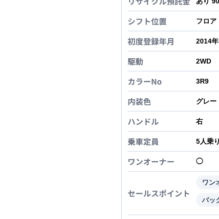
リサイクル預託金
あり 9
シフト位置
フロア
初度登録年月
2014
駆動
2WD
カラーNo
3R9
内装色
グレー
ハンドル
右
乗車定員
5
人乗
ワンオーナー
◯
ワン
セールスポイント
バッ