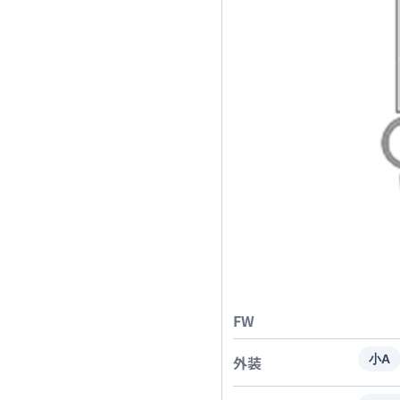
FW
外装
小A