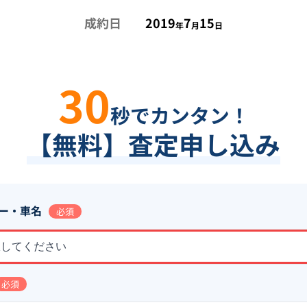
成約日
2019
7
15
年
月
日
30
秒でカンタン！
【無料】査定申し込み
ー・車名
必須
択してください
必須