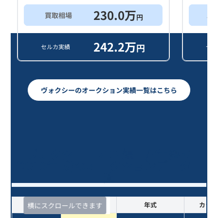
230.0
万
買取相場
ス
円
242.2
万
円
セルカ実績
セル
ヴォクシーのオークション実績一覧はこちら
ヴォクシー ＺＳ 煌Ⅱ/7年落ち
(2019年式)のオークションデータ一
覧
査定時期
セルカ実績
年式
カラー
横にスクロールできます