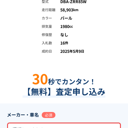
DBA-ZRR85W
型式
58,903
走行距離
km
パール
カラー
1980
排気量
cc
なし
修復歴
16
入札数
件
2025
5
9
成約日
年
月
日
30
秒でカンタン！
【無料】査定申し込み
メーカー・車名
必須