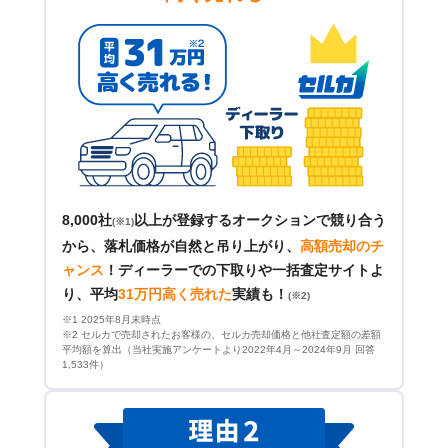
8,000社
以上が登録するオークションで競り合う
(※1)
から、落札価格が自然と吊り上がり、
高額売却のチ
ャンス
！
ディーラーでの下取りや一括査定サイトよ
り、平均
31万円高く売れた
実績も！
(※2)
※1 2025年8月末時点
※2 セルカで売却されたお客様の、セルカ売却価格と他社査定額の差額
平均額を算出（当社実施アンケートより2022年4月～2024年9月 回答
1,533件）