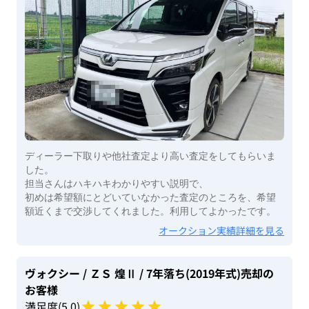
ディーラー下取りや他社査定より高い査定をしてもらいま
した。
担当さんはハキハキわかりやすい説明で、
初めは希望額にとどいていなかった査定のところを、希望
額近くまで交渉してくれました。利用してよかったです。
オークション実績詳細を見る
ヴォクシー
/ ＺＳ 煌Ⅱ
/ 7年落ち(2019年式)
売却の
お客様
満足度(
5
.0)