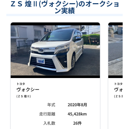
ＺＳ 煌Ⅱ(ヴォクシー)のオークショ
ン実績
トヨタ
トヨタ
ヴォクシー
ヴォク
(
ＺＳ 煌Ⅱ
)
(
ＺＳ 煌Ⅱ
)
年式
2020年8月
走行距離
45,428
km
入札数
26
件