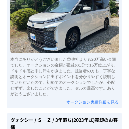
本当にありがとうございました😊他社よりも20万高い金額
でした。オークションの金額が最後の1分で15万位上がり、
ドキドキ感と手に汗をかきました。担当者の方も、丁寧な
説明とオークションに出すポイントを分かりやすく説明し
ていただいたので、初めてのオークションでしたが、心配
せずず、楽しむことができました。セルカ最高です。あり
がとうございました。
オークション実績詳細を見る
ヴォクシー
/ Ｓ－Ｚ
/ 3年落ち(2023年式)
売却のお客
様