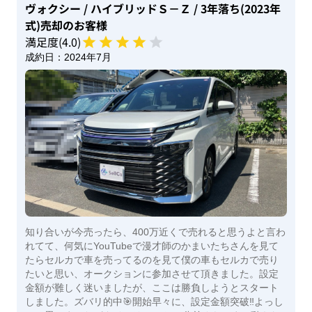
ヴォクシー
/ ハイブリッドＳ－Ｚ
/ 3年落ち(2023年
式)
売却のお客様
満足度(
4
.0)
成約日：
2024年7月
知り合いが今売ったら、400万近くで売れると思うよと言わ
れてて、何気にYouTubeで漫才師のかまいたちさんを見て
たらセルカで車を売ってるのを見て僕の車もセルカで売り
たいと思い、オークションに参加させて頂きました。設定
金額が難しく迷いましたが、ここは勝負しようとスタート
しました。ズバリ的中🎯開始早々に、設定金額突破‼️よっし