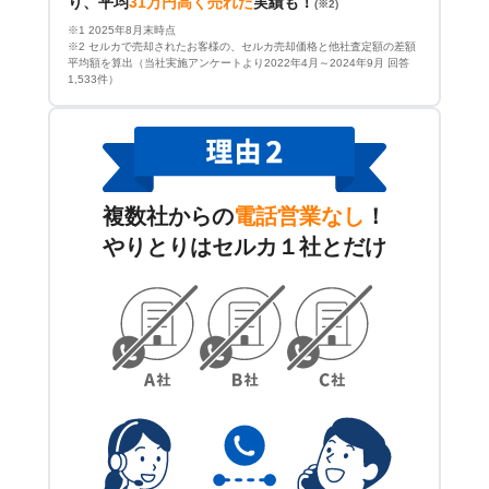
り、平均
31万円高く売れた
実績も！
(※2)
※1 2025年8月末時点
※2 セルカで売却されたお客様の、セルカ売却価格と他社査定額の差額
平均額を算出（当社実施アンケートより2022年4月～2024年9月 回答
1,533件）
複数社からの
電話営業なし
！
やりとりはセルカ１社とだけ