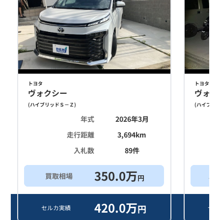
トヨタ
トヨタ
ヴォクシー
ヴォク
(
ハイブリッドＳ－Ｚ
)
(
ハイブリ
年式
2026年3月
走行距離
3,694
km
入札数
89
件
350.0
万
買取相場
ス
円
420.0
万
円
セルカ実績
セル