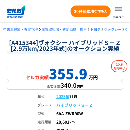
30秒簡単査定申込
メニュー
中古車買取・査定TOP
車買取相場・査定価格 検索
トヨタ
ヴォクシー
ヴ
[A415344]ヴォクシー ハイブリッドＳ－Ｚ
[2.9万km/2023年式]のオークション実績
15.9
355.9
万円
セルカ実績
万円
340.0
希望金額
万円
2023
11
年式
年
月
ハイブリッドＳ－Ｚ
グレード
6AA-ZWR90W
型式
28,601
走行距離
km