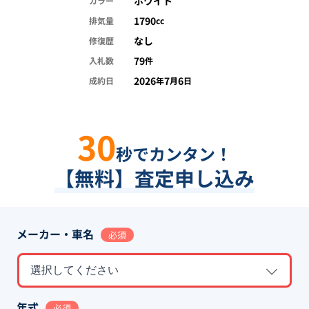
ホワイト
カラー
1790
排気量
cc
なし
修復歴
79
入札数
件
2026
7
6
成約日
年
月
日
30
秒でカンタン！
【無料】査定申し込み
メーカー・車名
必須
選択してください
年式
必須