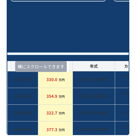
ヴォクシー ハイブリッドＳ－Ｚ/3
年落ち(2023年式)のオークションデ
ータ一覧
査定時期
セルカ実績
年式
カラー
横にスクロールできます
ブラッ
2026年7月
330.0
2023
年 (
令和5年
)
万円
系
ホワイ
2026年7月
354.9
2023
年 (
令和5年
)
万円
系
2026年6月
322.7
2023
年 (
令和5年
)
パール
万円
ブラッ
2026年4月
377.3
2023
年 (
令和5年
)
万円
系