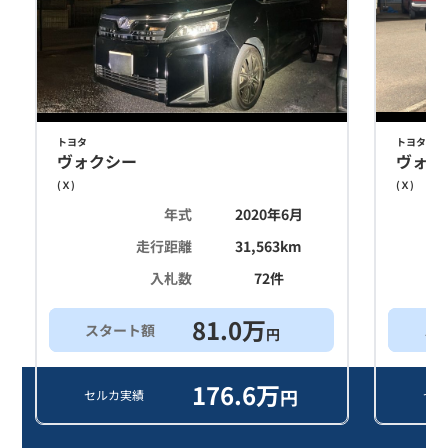
トヨタ
トヨタ
ヴォクシー
ヴォク
(
Ｘ
)
(
Ｘ
)
年式
2020年6月
走行距離
31,563
km
入札数
72
件
81.0
万
スタート額
ス
円
176.6
万
円
セルカ実績
セル