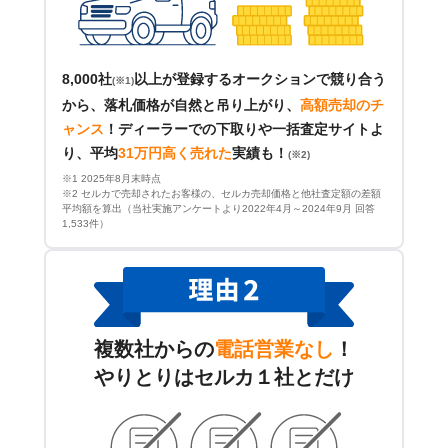
8,000社
以上が登録するオークションで競り合う
(※1)
から、落札価格が自然と吊り上がり、
高額売却のチ
ャンス
！
ディーラーでの下取りや一括査定サイトよ
り、平均
31万円高く売れた
実績も！
(※2)
※1 2025年8月末時点
※2 セルカで売却されたお客様の、セルカ売却価格と他社査定額の差額
平均額を算出（当社実施アンケートより2022年4月～2024年9月 回答
1,533件）
複数社からの
電話営業なし
！
やりとりはセルカ１社とだけ