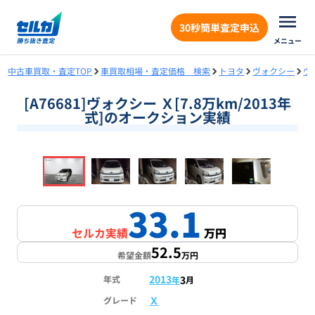
30秒簡単査定申込
メニュー
中古車買取・査定TOP
車買取相場・査定価格 検索
トヨタ
ヴォクシー
ヴ
[A76681]ヴォクシー Ｘ[7.8万km/2013年
式]のオークション実績
❮
❯
1
/
18
33.1
セルカ実績
万円
52.5
希望金額
万円
2013
3
年式
年
月
Ｘ
グレード