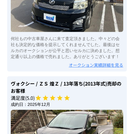
何社もの中古車屋さんに来て査定頂きました。中々どの会
社も決定的な価格を提示してくれませんでした。最後はセ
ルカのオークションが公平と思いセルカに決めました。想
定通り以上の価格で売れました。ありがとうございます！
オークション実績詳細を見る
ヴォクシー
/ ＺＳ 煌Ｚ
/ 13年落ち(2013年式)
売却の
お客様
満足度(
5
.0)
成約日：
2025年12月