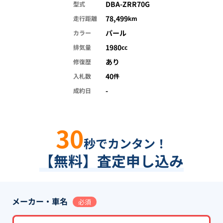
DBA-ZRR70G
型式
78,499
走行距離
km
パール
カラー
1980
排気量
cc
あり
修復歴
40
入札数
件
-
成約日
30
秒でカンタン！
【無料】査定申し込み
メーカー・車名
必須