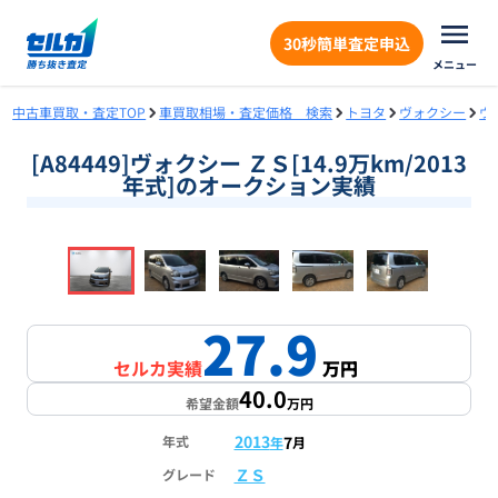
30秒簡単査定申込
メニュー
中古車買取・査定TOP
車買取相場・査定価格 検索
トヨタ
ヴォクシー
ヴ
[A84449]ヴォクシー ＺＳ[14.9万km/2013
年式]のオークション実績
❮
❯
1
/
18
27.9
セルカ実績
万円
40.0
希望金額
万円
2013
7
年式
年
月
ＺＳ
グレード