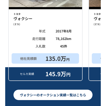
トヨタ
トヨタ
ヴォクシー
ヴォク
(
ＺＳ
)
(
ＺＳ
)
年式
2017年8月
走行距離
78,162
km
入札数
45
件
135.0
万
他社見積額
他
円
145.9
万
円
セルカ実績
セル
ヴォクシーのオークション実績一覧はこちら