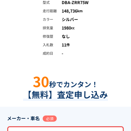
DBA-ZRR75W
型式
148,736
走行距離
km
シルバー
カラー
1980
排気量
cc
なし
修復歴
11
入札数
件
-
成約日
30
秒でカンタン！
【無料】査定申し込み
メーカー・車名
必須