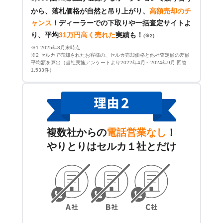
から、落札価格が自然と吊り上がり、
高額売却のチ
ャンス
！
ディーラーでの下取りや一括査定サイトよ
り、平均
31万円高く売れた
実績も！
(※2)
※1 2025年8月末時点
※2 セルカで売却されたお客様の、セルカ売却価格と他社査定額の差額
平均額を算出（当社実施アンケートより2022年4月～2024年9月 回答
1,533件）
複数社からの
電話営業なし
！
やりとりはセルカ１社とだけ