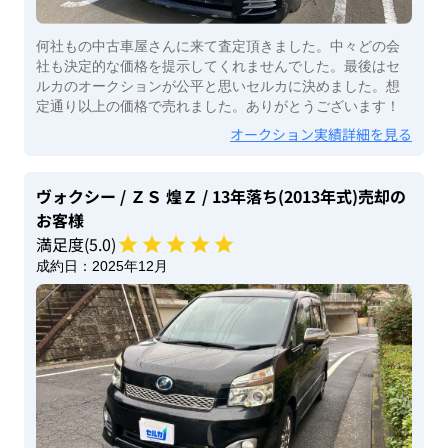
何社もの中古車屋さんに来て査定頂きました。中々どの会
社も決定的な価格を提示してくれませんでした。最後はセ
ルカのオークションが公平と思いセルカに決めました。想
定通り以上の価格で売れました。ありがとうございます！
オークション実績詳細を見る
ヴォクシー
/ ＺＳ 煌Ｚ
/ 13年落ち(2013年式)
売却の
お客様
満足度(
5
.0)
成約日：
2025年12月