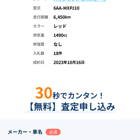
6AA-MXPJ10
型式
6,450
走行距離
km
レッド
カラー
1490
排気量
cc
なし
修復歴
18
入札数
件
2023
10
16
成約日
年
月
日
30
秒でカンタン！
【無料】査定申し込み
メーカー・車名
必須