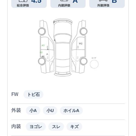
4.5
A
B
FW
トビ石
外装
小A
小U
ホイルA
内装
ヨゴレ
スレ
キズ