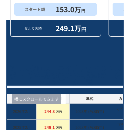
153.0
万
スタート額
ス
円
249.1
万
円
セルカ実績
セル
ヤリスクロス ハイブリッド ＧＲス
ポーツ/3年落ち(2023年式)のオーク
ションデータ一覧
査定時期
セルカ実績
年式
カラー
横にスクロールできます
ホワイ
2026年2月
244.8
2023
年 (
令和5年
)
万円
系
ブラッ
2025年2月
249.1
2023
年 (
令和5年
)
万円