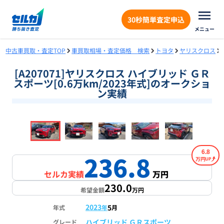
30秒簡単査定申込
メニュー
中古車買取・査定TOP
車買取相場・査定価格 検索
トヨタ
ヤリスクロス
[A207071]ヤリスクロス ハイブリッド ＧＲ
スポーツ[0.6万km/2023年式]のオークショ
ン実績
❮
❯
1
/
18
6.8
236.8
万円
セルカ実績
万円
230.0
希望金額
万円
2023
5
年式
年
月
ハイブリッド ＧＲスポーツ
グレード