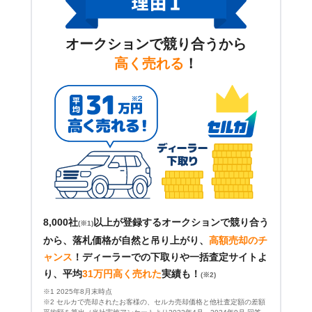
オークションで競り合うから
高く売れる
！
8,000社
以上が登録するオークションで競り合う
(※1)
から、落札価格が自然と吊り上がり、
高額売却のチ
ャンス
！
ディーラーでの下取りや一括査定サイトよ
り、平均
31万円高く売れた
実績も！
(※2)
※1 2025年8月末時点
※2 セルカで売却されたお客様の、セルカ売却価格と他社査定額の差額