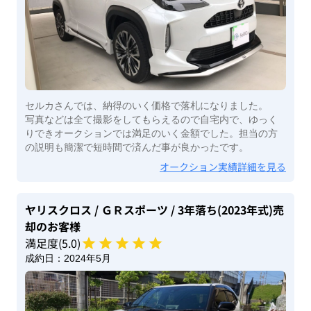
セルカさんでは、納得のいく価格で落札になりました。
写真などは全て撮影をしてもらえるので自宅内で、ゆっく
りできオークションでは満足のいく金額でした。担当の方
の説明も簡潔で短時間で済んだ事が良かったです。
オークション実績詳細を見る
ヤリスクロス
/ ＧＲスポーツ
/ 3年落ち(2023年式)
売
却のお客様
満足度(
5
.0)
成約日：
2024年5月