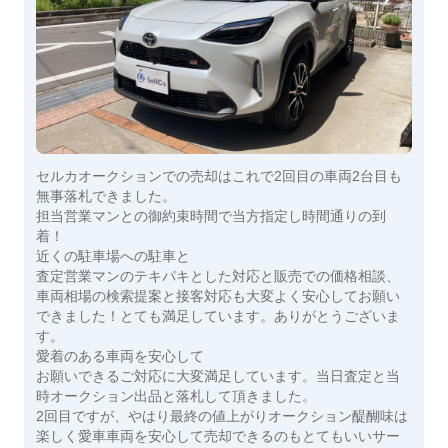
セルカオークションでの売却はこれで2回目の車両2台目も
無事落札できました。
担当営業マンとの御約束時間で当方指定し時間通りの到
着！
近くの駐車場への駐車と
査定営業マンのテキパキとした対応と販売での価格相談、
車両相場の検索提案と接客対応も大変よく安心してお願い
できました！とても満足しています。ありがとうございま
す。
愛着のある車両を安心して
お願いできるご対応に大変満足しています。当日査定と当
時オークション出品と落札して頂きました。
2回目ですが、やはり最終の値上がりオークション醍醐味は
楽しく愛車車両を安心して売却できるのもとてもいいサー