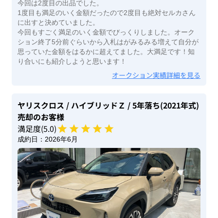
今回は2度目の出品でした。
1度目も満足のいく金額だったので2度目も絶対セルカさん
に出すと決めていました。
今回もすごく満足のいく金額でびっくりしました。オーク
ション終了5分前ぐらいから入札はがみるみる増えて自分が
思っていた金額をはるかに超えてました。大満足です！知
り合いにも紹介しようと思います！
オークション実績詳細を見る
ヤリスクロス
/ ハイブリッドＺ
/ 5年落ち(2021年式)
売却のお客様
満足度(
5
.0)
成約日：
2026年6月