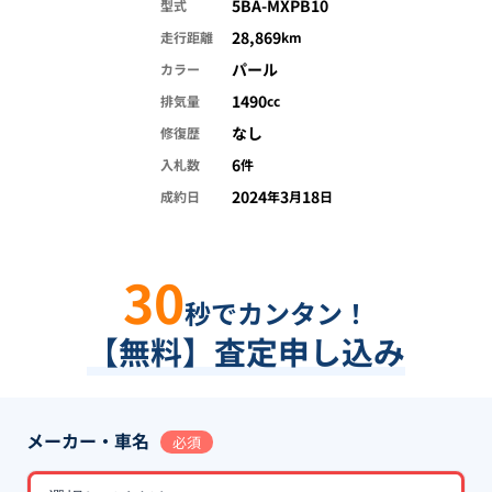
5BA-MXPB10
型式
28,869
走行距離
km
パール
カラー
1490
排気量
cc
なし
修復歴
6
入札数
件
2024
3
18
成約日
年
月
日
30
秒でカンタン！
【無料】査定申し込み
メーカー・車名
必須