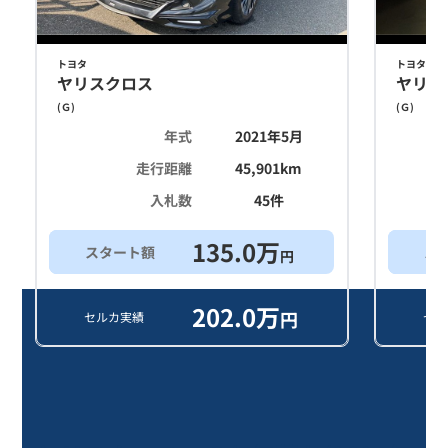
トヨタ
トヨタ
ヤリスクロス
ヤリス
(
Ｇ
)
(
Ｇ
)
年式
2021年5月
走行距離
45,901
km
入札数
45
件
135.0
万
スタート額
ス
円
202.0
万
円
セルカ実績
セル