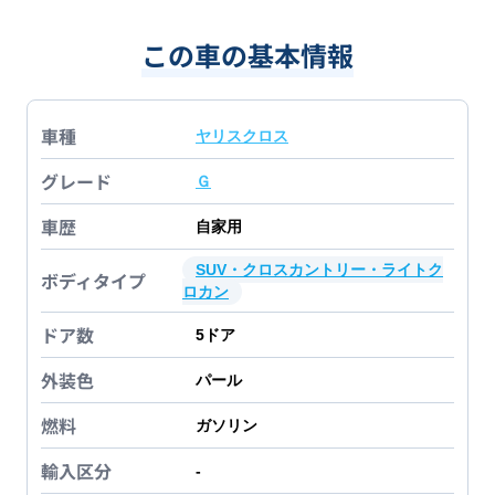
この車の基本情報
車種
ヤリスクロス
グレード
Ｇ
車歴
自家用
SUV・クロスカントリー・ライトク
ボディタイプ
ロカン
ドア数
5
ドア
外装色
パール
燃料
ガソリン
輸入区分
-