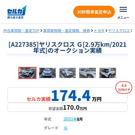
30秒簡単査定申込
メニュー
中古車買取・査定TOP
車買取相場・査定価格 検索
トヨタ
ヤリスクロス
[A227385]ヤリスクロス Ｇ[2.9万km/2021
年式]のオークション実績
❮
❯
1
/
18
4.4
174.4
万円
セルカ実績
万円
170.0
希望金額
万円
2021
8
年式
年
月
Ｇ
グレード