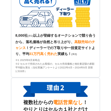
8,000社
以上が登録するオークションで競り合う
(※1)
から、落札価格が自然と吊り上がり、
高額売却のチ
ャンス
！
ディーラーでの下取りや一括査定サイトよ
り、平均
31万円高く売れた
実績も！
(※2)
※1 2025年8月末時点
※2 セルカで売却されたお客様の、セルカ売却価格と他社査定額の差額
平均額を算出（当社実施アンケートより2022年4月～2024年9月 回答
1,533件）
複数社からの
電話営業なし
！
やりとりはセルカ１社とだけ