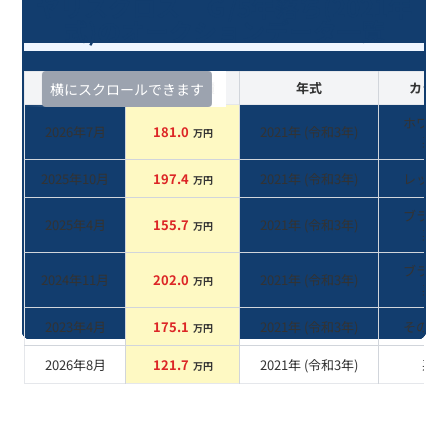
ヤリスクロス Ｇ/5年落ち(2021年
式)のオークションデータ一覧
査定時期
セルカ実績
年式
カラー
横にスクロールできます
ホワイ
2026年7月
181.0
2021
年 (
令和3年
)
万円
系
2025年10月
197.4
2021
年 (
令和3年
)
レッド
万円
ブラッ
2025年4月
155.7
2021
年 (
令和3年
)
万円
系
ブラッ
2024年11月
202.0
2021
年 (
令和3年
)
万円
系
2023年4月
175.1
2021
年 (
令和3年
)
その他
万円
2026年8月
121.7
2021
年 (
令和3年
)
系
万円