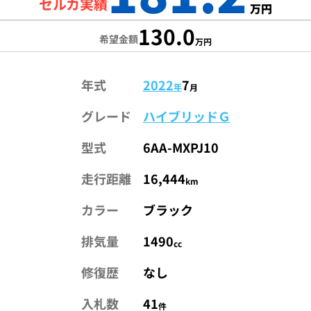
セルカ実績
万円
130.0
希望金額
万円
年式
2022
7
年
月
グレード
ハイブリッドＧ
型式
6AA-MXPJ10
走行距離
16,444
km
カラー
ブラック
排気量
1490
cc
修復歴
なし
入札数
41
件