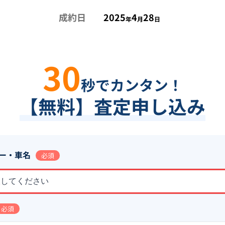
成約日
2025
4
28
年
月
日
30
秒でカンタン！
【無料】査定申し込み
ー・車名
必須
択してください
必須