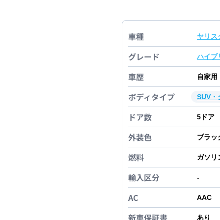
車種
ヤリス
グレード
ハイブ
車歴
自家用
ボディタイプ
SUV
ドア数
5
ドア
外装色
ブラッ
燃料
ガソリ
輸入区分
-
AC
AAC
新車保証書
あり