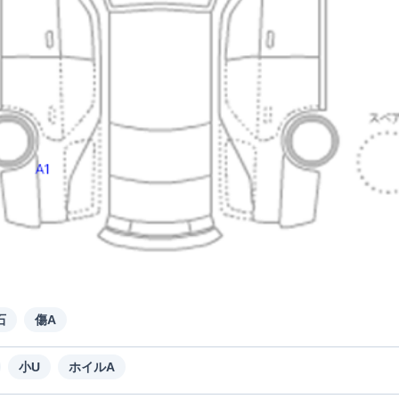
石
傷A
小U
ホイルA