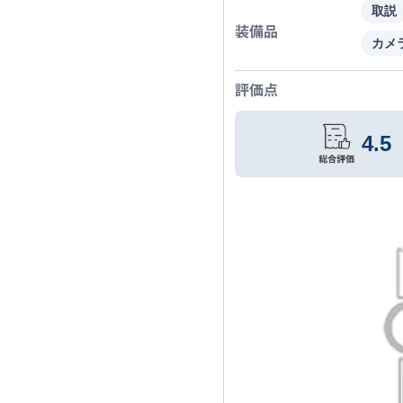
取説
装備品
カメ
評価点
4.5