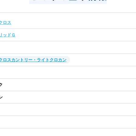
クロス
リッドＧ
・クロスカントリー・ライトクロカン
ク
ン