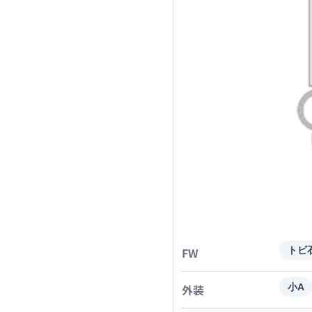
FW
トビ
外装
小A