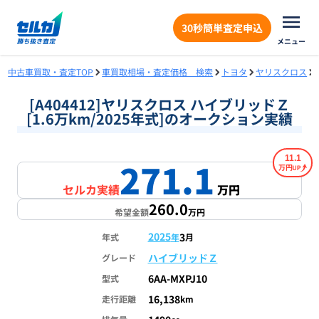
30秒簡単査定申込
メニュー
中古車買取・査定TOP
車買取相場・査定価格 検索
トヨタ
ヤリスクロス
[A404412]ヤリスクロス ハイブリッドＺ
[1.6万km/2025年式]のオークション実績
11.1
271.1
万円
セルカ実績
万円
260.0
希望金額
万円
2025
3
年式
年
月
ハイブリッドＺ
グレード
6AA-MXPJ10
型式
16,138
走行距離
km