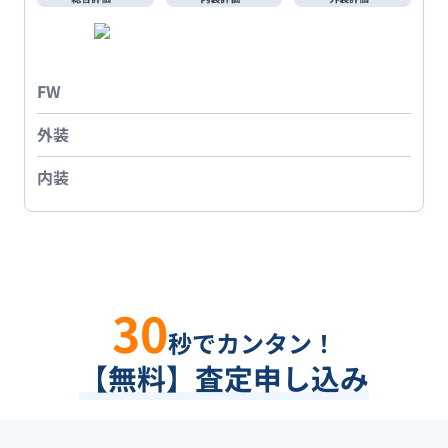
FW
外装
内装
30
秒でカンタン！
【無料】査定申し込み