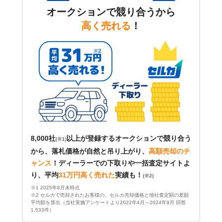
オークションで競り合うから
高く売れる
！
8,000社
以上が登録するオークションで競り合う
(※1)
から、落札価格が自然と吊り上がり、
高額売却のチ
ャンス
！
ディーラーでの下取りや一括査定サイトよ
り、平均
31万円高く売れた
実績も！
(※2)
※1 2025年8月末時点
※2 セルカで売却されたお客様の、セルカ売却価格と他社査定額の差額
平均額を算出（当社実施アンケートより2022年4月～2024年9月 回答
1,533件）