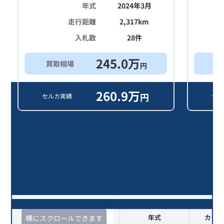
年式
2024年3月
走行距離
2,317
km
入札数
28
件
245.0
万
買取相場
買
円
260.9
万
円
セルカ実績
セル
ヤリスクロス ハイブリッドＺ/1年
落ち(2025年式)のオークションデー
タ一覧
査定時期
セルカ実績
年式
カラー
横にスクロールできます