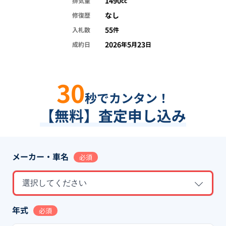
1490
排気量
cc
なし
修復歴
55
入札数
件
2026
5
23
成約日
年
月
日
30
秒でカンタン！
【無料】査定申し込み
メーカー・車名
必須
選択してください
年式
必須