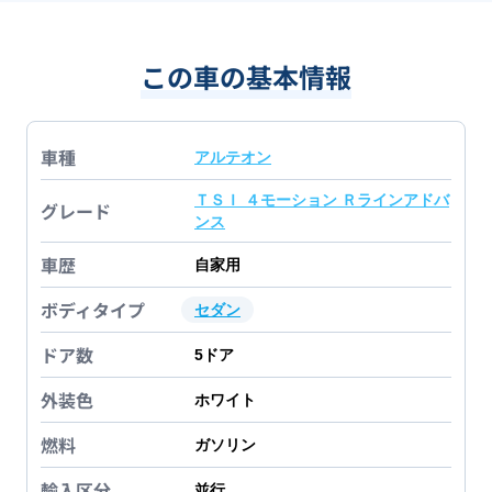
この車の基本情報
車種
アルテオン
ＴＳＩ ４モーション Ｒラインアドバ
グレード
ンス
車歴
自家用
ボディタイプ
セダン
ドア数
5
ドア
外装色
ホワイト
燃料
ガソリン
輸入区分
並行