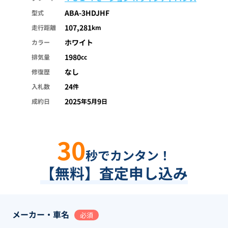
ABA-3HDJHF
型式
107,281
走行距離
km
ホワイト
カラー
1980
排気量
cc
なし
修復歴
24
入札数
件
2025
5
9
成約日
年
月
日
30
秒でカンタン！
【無料】査定申し込み
メーカー・車名
必須