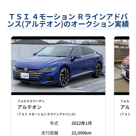
ＴＳＩ ４モーション Ｒラインアドバ
ンス(アルテオン)のオークション実績
フォルクスワーゲン
フォルクス
アルテオン
アルテ
(
ＴＳＩ ４モーション Ｒラインアドバンス
)
(
ＴＳＩ ４
年式
2022年1月
走行距離
23,000
km