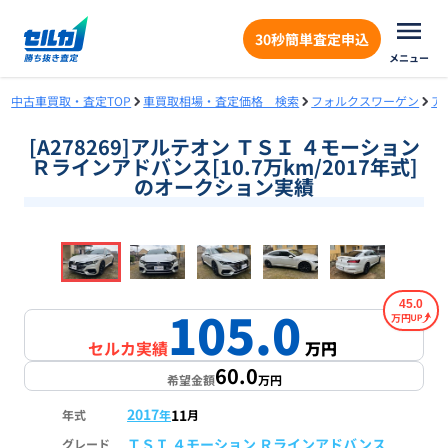
30秒簡単査定申込
メニュー
中古車買取・査定TOP
車買取相場・査定価格 検索
フォルクスワーゲン
ア
[A278269]アルテオン ＴＳＩ ４モーション
Ｒラインアドバンス[10.7万km/2017年式]
のオークション実績
❮
❯
1
/
18
45.0
105.0
万円
セルカ実績
万円
60.0
希望金額
万円
2017
11
年式
年
月
ＴＳＩ ４モーション Ｒラインアドバンス
グレード