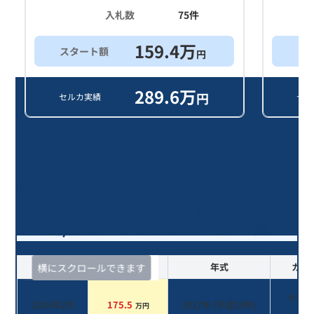
入札数
75
件
159.4
万
スタート額
買
円
289.6
万
円
セルカ実績
セル
アルテオン ＴＳＩ ４モーション Ｒ
ラインアドバンス/9年落ち(2017年
式)のオークションデータ一覧
査定時期
セルカ実績
年式
カラ
横にスクロールできます
ホワ
2026年2月
175.5
2017
年 (
平成29年
)
万円
系