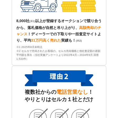
8,000社
以上が登録するオークションで競り合う
(※1)
から、落札価格が自然と吊り上がり、
高額売却のチ
ャンス
！
ディーラーでの下取りや一括査定サイトよ
り、平均
31万円高く売れた
実績も！
(※2)
※1 2025年8月末時点
※2 セルカで売却されたお客様の、セルカ売却価格と他社査定額の差額
平均額を算出（当社実施アンケートより2022年4月～2024年9月 回答
1,533件）
複数社からの
電話営業なし
！
やりとりはセルカ１社とだけ