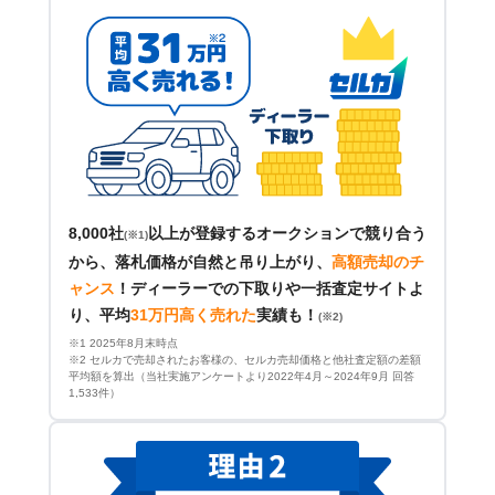
8,000社
以上が登録するオークションで競り合う
(※1)
から、落札価格が自然と吊り上がり、
高額売却のチ
ャンス
！
ディーラーでの下取りや一括査定サイトよ
り、平均
31万円高く売れた
実績も！
(※2)
※1 2025年8月末時点
※2 セルカで売却されたお客様の、セルカ売却価格と他社査定額の差額
平均額を算出（当社実施アンケートより2022年4月～2024年9月 回答
1,533件）