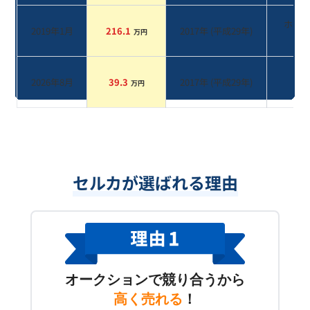
ホワ
2019年1月
216.1
2017
年 (
平成29年
)
万円
系
2026年8月
39.3
2017
年 (
平成29年
)
系
万円
セルカが選ばれる理由
オークションで競り合うから
高く売れる
！