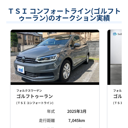
ＴＳＩ コンフォートライン(ゴルフト
ゥーラン)のオークション実績
フォルクスワーゲン
フォルクス
ゴルフトゥーラン
ゴルフ
(
ＴＳＩ コンフォートライン
)
(
ＴＳＩ コ
年式
2025年3月
走行距離
7,045
km