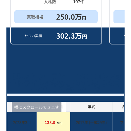
入札数
107
件
250.0
万
買取相場
買
円
302.3
万
円
セルカ実績
セル
ゴルフトゥーラン ＴＳＩ コンフォ
ートライン/9年落ち(2017年式)のオ
ークションデータ一覧
査定時期
セルカ実績
年式
カラ
横にスクロールできます
2023年3月
138.0
2017
年 (
平成29年
)
ブル
万円