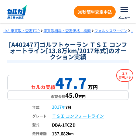
30秒簡単査定申込
メニュー
中古車買取・査定TOP
車買取相場・査定価格 検索
フォルクスワーゲン
ゴ
[A402477]ゴルフトゥーラン ＴＳＩ コンフ
ォートライン[13.8万km/2017年式]のオー
クション実績
2.7
47.7
1
/
1
万円
セルカ実績
万円
45.0
希望金額
万円
2017
7
年式
年
月
ＴＳＩ コンフォートライン
グレード
DBA-1TCZD
型式
137,682
走行距離
km