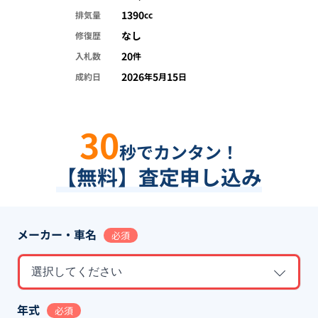
1390
排気量
cc
なし
修復歴
20
入札数
件
2026
5
15
成約日
年
月
日
30
秒でカンタン！
【無料】査定申し込み
メーカー・車名
必須
選択してください
年式
必須