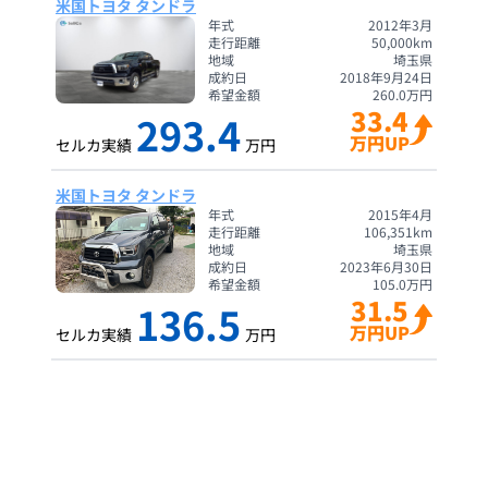
米国トヨタ タンドラ
年式
2012年3月
走行距離
50,000
km
地域
埼玉県
成約日
2018年9月24日
希望金額
260.0
万円
33.4
293.4
万円UP
セルカ実績
万円
米国トヨタ タンドラ
年式
2015年4月
走行距離
106,351
km
地域
埼玉県
成約日
2023年6月30日
希望金額
105.0
万円
31.5
136.5
万円UP
セルカ実績
万円