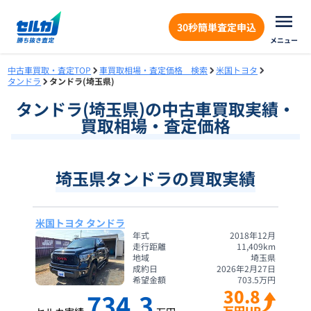
30秒簡単査定申込
メニュー
中古車買取・査定TOP
車買取相場・査定価格 検索
米国トヨタ
タンドラ
タンドラ(埼玉県)
タンドラ
(
埼玉県
)の中古車買取実績・
買取相場・査定価格
埼玉県タンドラの買取実績
米国トヨタ タンドラ
年式
2018年12月
走行距離
11,409
km
地域
埼玉県
成約日
2026年2月27日
希望金額
703.5
万円
30.8
734.3
万円UP