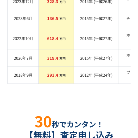
2023年12月
328.3
2014
年 (
平成26年
)
万円
系
2023年6月
136.5
2015
年 (
平成27年
)
その
万円
ホワ
2022年10月
618.4
2015
年 (
平成27年
)
万円
系
ホワ
2020年7月
319.4
2015
年 (
平成27年
)
万円
系
ブラ
2018年9月
293.4
2012
年 (
平成24年
)
万円
系
30
秒でカンタン！
【無料】査定申し込み