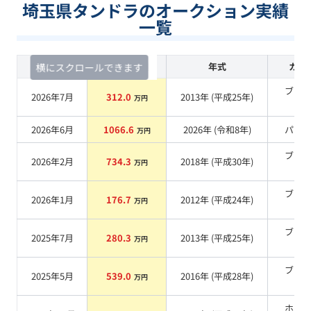
埼玉県タンドラのオークション実績
一覧
査定時期
セルカ実績
年式
カラ
横にスクロールできます
ブラ
2026年7月
312.0
2013
年 (
平成25年
)
万円
系
2026年6月
1066.6
2026
年 (
令和8年
)
パー
万円
ブラ
2026年2月
734.3
2018
年 (
平成30年
)
万円
系
ブラ
2026年1月
176.7
2012
年 (
平成24年
)
万円
系
ブラ
2025年7月
280.3
2013
年 (
平成25年
)
万円
系
ブラ
2025年5月
539.0
2016
年 (
平成28年
)
万円
系
ホワ