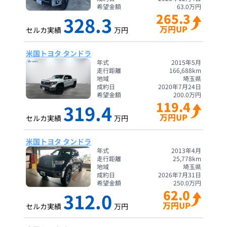
希望金額
63.0
万円
265.3
328.3
万円UP
セルカ実績
万円
米国トヨタ タンドラ
年式
2015年5月
走行距離
166,688
km
地域
埼玉県
成約日
2020年7月24日
希望金額
200.0
万円
119.4
319.4
万円UP
セルカ実績
万円
米国トヨタ タンドラ
年式
2013年4月
走行距離
25,778
km
地域
埼玉県
成約日
2026年7月31日
希望金額
250.0
万円
62.0
312.0
万円UP
セルカ実績
万円