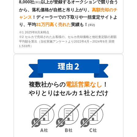
8,000社
以上が登録するオークションで競り合う
(※1)
から、落札価格が自然と吊り上がり、
高額売却のチ
ャンス
！
ディーラーでの下取りや一括査定サイトよ
り、平均
31万円高く売れた
実績も！
(※2)
※1 2025年8月末時点
※2 セルカで売却されたお客様の、セルカ売却価格と他社査定額の差額
平均額を算出（当社実施アンケートより2022年4月～2024年9月 回答
1,533件）
複数社からの
電話営業なし
！
やりとりはセルカ１社とだけ