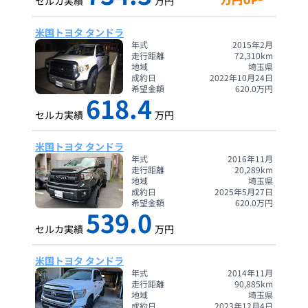
セルカ実績
万円
米国トヨタ タンドラ
年式
2015年2月
走行距離
72,310
km
地域
埼玉県
成約日
2022年10月24日
希望金額
620.0
万円
618.4
セルカ実績
万円
米国トヨタ タンドラ
年式
2016年11月
走行距離
20,289
km
地域
埼玉県
成約日
2025年5月27日
希望金額
620.0
万円
539.0
セルカ実績
万円
米国トヨタ タンドラ
年式
2014年11月
走行距離
90,885
km
地域
埼玉県
成約日
2023年12月4日