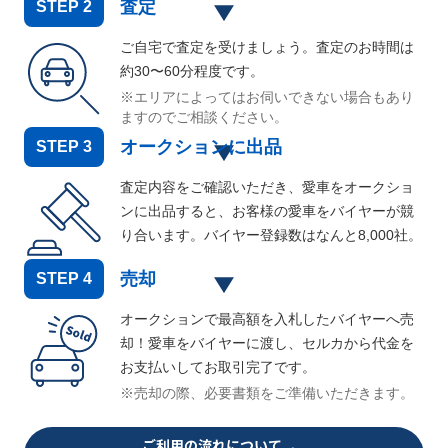
査定
STEP
2
ご自宅で査定を受けましょう。査定のお時間は
約30〜60分程度です。
※エリアによってはお伺いできない場合もあり
ますのでご相談ください。
オークションに出品
STEP
3
査定内容をご確認いただき、愛車をオークショ
ンに出品すると、お客様の愛車をバイヤーが競
り合います。バイヤー登録数はなんと
8,000
社。
売却
STEP
4
オークションで最高額を入札したバイヤーへ売
却！愛車をバイヤーに渡し、セルカから代金を
お支払いしてお取引完了です。
※売却の際、必要書類をご準備いただきます。
ご利用の流れについて