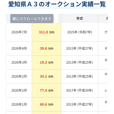
愛知県Ａ３のオークション実績一覧
査定時期
セルカ実績
年式
カラ
横にスクロールできます
2026年7月
311.0
2025
年 (
令和7年
)
グレ
万円
2026年4月
39.8
2015
年 (
平成27年
)
その
万円
ネイ
2026年3月
19.3
2013
年 (
平成25年
)
万円
系
ホワ
2026年2月
30.2
2013
年 (
平成25年
)
万円
系
2026年2月
77.4
2017
年 (
平成29年
)
レッ
万円
ホワ
2026年1月
60.6
2015
年 (
平成27年
)
万円
系