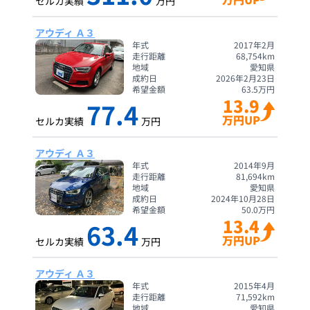
セルカ実績
万円
アウディ Ａ３
年式
2017年2月
走行距離
68,754
km
地域
愛知県
成約日
2026年2月23日
希望金額
63.5
万円
13.9
77.4
万円UP
セルカ実績
万円
アウディ Ａ３
年式
2014年9月
走行距離
81,694
km
地域
愛知県
成約日
2024年10月28日
希望金額
50.0
万円
13.4
63.4
万円UP
セルカ実績
万円
アウディ Ａ３
年式
2015年4月
走行距離
71,592
km
地域
愛知県