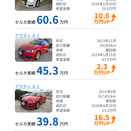
成約日
2026年1月30日
希望金額
50.0
万円
10.6
60.6
万円UP
セルカ実績
万円
アウディ Ａ３
年式
2013年11月
走行距離
59,955
km
地域
愛知県
成約日
2024年1月15日
希望金額
43.0
万円
2.3
45.3
万円UP
セルカ実績
万円
アウディ Ａ３
年式
2015年9月
走行距離
107,692
km
地域
愛知県
成約日
2026年4月20日
希望金額
23.3
万円
16.5
39.8
万円UP
セルカ実績
万円