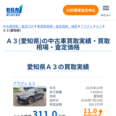
30秒簡単査定申込
メニュー
中古車買取・査定TOP
車買取相場・査定価格 検索
アウディ
Ａ３
Ａ３(愛知県)
Ａ３
(
愛知県
)の中古車買取実績・買取
相場・査定価格
愛知県Ａ３の買取実績
アウディ Ａ３
年式
2025年10月
走行距離
7,458
km
地域
愛知県
成約日
2026年7月10日
希望金額
300.0
万円
11.0
311.0
万円UP