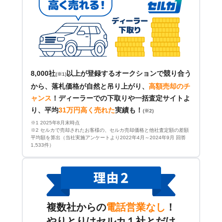
8,000社
以上が登録するオークションで競り合う
(※1)
から、落札価格が自然と吊り上がり、
高額売却のチ
ャンス
！
ディーラーでの下取りや一括査定サイトよ
り、平均
31万円高く売れた
実績も！
(※2)
※1 2025年8月末時点
※2 セルカで売却されたお客様の、セルカ売却価格と他社査定額の差額
平均額を算出（当社実施アンケートより2022年4月～2024年9月 回答
1,533件）
複数社からの
電話営業なし
！
やりとりはセルカ１社とだけ