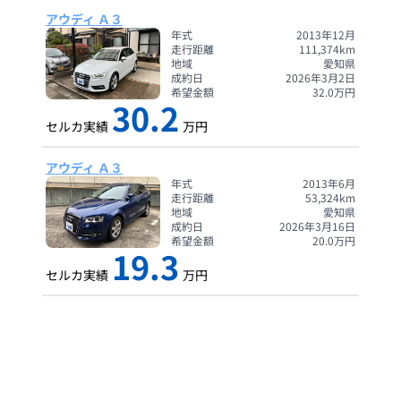
アウディ Ａ３
年式
2013年12月
走行距離
111,374
km
地域
愛知県
成約日
2026年3月2日
希望金額
32.0
万円
30.2
セルカ実績
万円
アウディ Ａ３
年式
2013年6月
走行距離
53,324
km
地域
愛知県
成約日
2026年3月16日
希望金額
20.0
万円
19.3
セルカ実績
万円