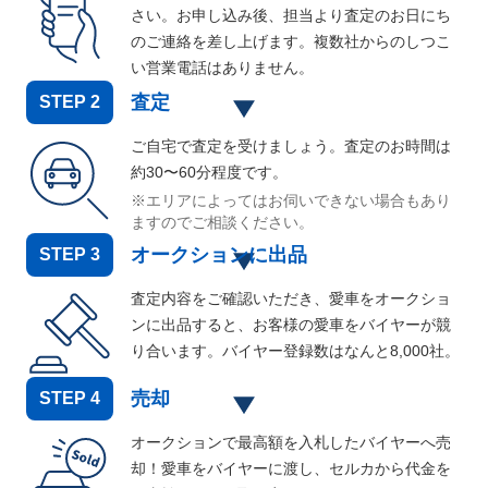
さい。お申し込み後、担当より査定のお日にち
のご連絡を差し上げます。複数社からのしつこ
い営業電話はありません。
査定
STEP
2
ご自宅で査定を受けましょう。査定のお時間は
約30〜60分程度です。
※エリアによってはお伺いできない場合もあり
ますのでご相談ください。
オークションに出品
STEP
3
査定内容をご確認いただき、愛車をオークショ
ンに出品すると、お客様の愛車をバイヤーが競
り合います。バイヤー登録数はなんと
8,000
社。
売却
STEP
4
オークションで最高額を入札したバイヤーへ売
却！愛車をバイヤーに渡し、セルカから代金を