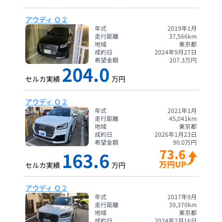
アウディ Ｑ２
年式
2019年1月
走行距離
37,566
km
地域
東京都
成約日
2024年9月27日
希望金額
207.3
万円
204.0
セルカ実績
万円
アウディ Ｑ２
年式
2021年1月
走行距離
45,041
km
地域
東京都
成約日
2026年1月23日
希望金額
90.0
万円
73.6
163.6
万円UP
セルカ実績
万円
アウディ Ｑ２
年式
2017年9月
走行距離
39,370
km
地域
東京都
成約日
2024年2月16日