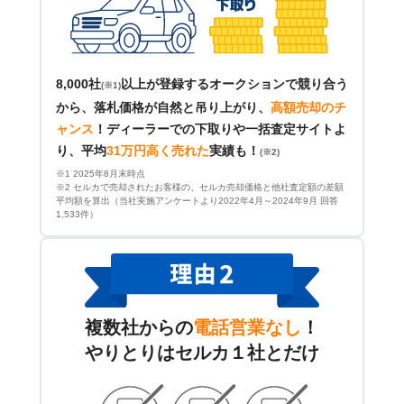
8,000社
以上が登録するオークションで競り合う
(※1)
から、落札価格が自然と吊り上がり、
高額売却のチ
ャンス
！
ディーラーでの下取りや一括査定サイトよ
り、平均
31万円高く売れた
実績も！
(※2)
※1 2025年8月末時点
※2 セルカで売却されたお客様の、セルカ売却価格と他社査定額の差額
平均額を算出（当社実施アンケートより2022年4月～2024年9月 回答
1,533件）
複数社からの
電話営業なし
！
やりとりはセルカ１社とだけ