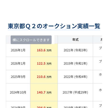
東京都Ｑ２のオークション実績一覧
査定時期
セルカ実績
年式
カラ
横にスクロールできます
ブラ
2026年1月
163.6
2021
年 (
令和3年
)
万円
系
ブラ
2026年1月
122.5
2019
年 (
令和1年
)
万円
系
ホワ
2025年9月
210.6
2022
年 (
令和4年
)
万円
系
ホワ
2024年10月
140.7
2017
年 (
平成29年
)
万円
系
ブラ
2024年9月
204.0
2019
年 (
令和1年
)
万円