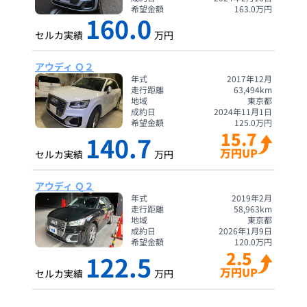
希望金額
163.0
万円
160.0
セルカ実績
万円
アウディ Ｑ２
年式
2017年12月
走行距離
63,494
km
地域
東京都
成約日
2024年11月1日
希望金額
125.0
万円
15.7
140.7
万円UP
セルカ実績
万円
アウディ Ｑ２
年式
2019年2月
走行距離
58,963
km
地域
東京都
成約日
2026年1月9日
希望金額
120.0
万円
2.5
122.5
万円UP
セルカ実績
万円