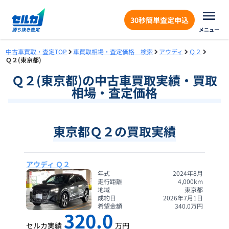
30秒簡単査定申込
メニュー
中古車買取・査定TOP
車買取相場・査定価格 検索
アウディ
Ｑ２
Ｑ２(東京都)
Ｑ２
(
東京都
)の中古車買取実績・買取
相場・査定価格
東京都Ｑ２の買取実績
アウディ Ｑ２
年式
2024年8月
走行距離
4,000
km
地域
東京都
成約日
2026年7月1日
希望金額
340.0
万円
320.0
セルカ実績
万円