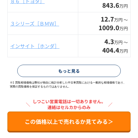
８６［トヨタ］
843.6
万円
12.7
万円 〜
３シリーズ［ＢＭＷ］
1009.0
万円
4.3
万円 〜
インサイト［ホンダ］
404.4
万円
もっと見る
※1 買取相場価格は弊社が独自に統計分析した中古車買取における一般的な相場価格であり、
実際の買取価格を保証するものではありません。
しつこい営業電話は一切ありません。
＼
／
連絡はセルカからのみ
この価格以上で売れるか見てみる＞