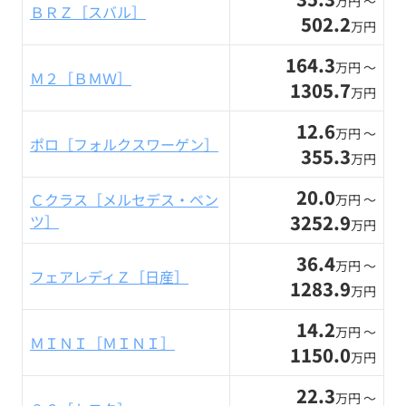
万円 〜
ＢＲＺ［スバル］
502.2
万円
164.3
万円 〜
Ｍ２［ＢＭＷ］
1305.7
万円
12.6
万円 〜
ポロ［フォルクスワーゲン］
355.3
万円
20.0
Ｃクラス［メルセデス・ベン
万円 〜
3252.9
ツ］
万円
36.4
万円 〜
フェアレディＺ［日産］
1283.9
万円
14.2
万円 〜
ＭＩＮＩ［ＭＩＮＩ］
1150.0
万円
22.3
万円 〜