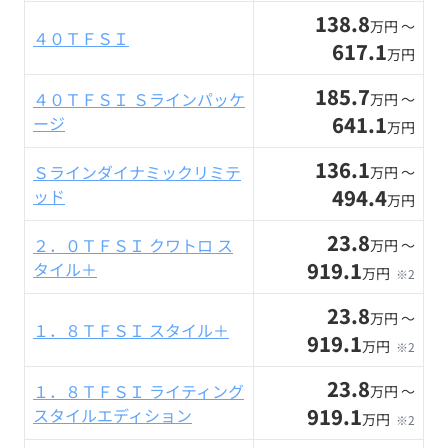
138.8
万円 〜
４０ＴＦＳＩ
617.1
万円
185.7
４０ＴＦＳＩ Ｓラインパッケ
万円 〜
641.1
ージ
万円
136.1
Ｓラインダイナミックリミテ
万円 〜
494.4
ッド
万円
23.8
２．０ＴＦＳＩ クワトロ ス
万円 〜
919.1
タイル＋
万円
※2
23.8
万円 〜
１．８ＴＦＳＩ スタイル＋
919.1
万円
※2
23.8
１．８ＴＦＳＩ ライティング
万円 〜
919.1
スタイルエディション
万円
※2