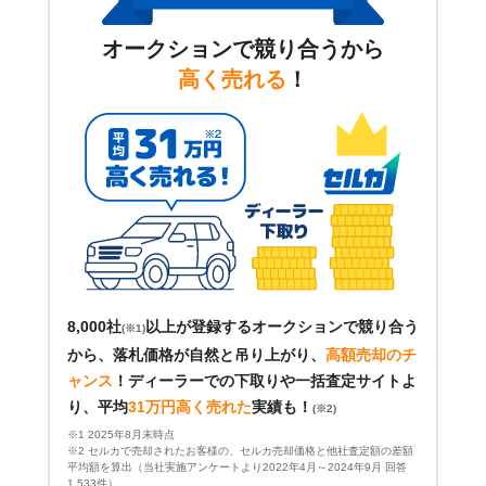
オークションで競り合うから
高く売れる
！
8,000社
以上が登録するオークションで競り合う
(※1)
から、落札価格が自然と吊り上がり、
高額売却のチ
ャンス
！
ディーラーでの下取りや一括査定サイトよ
り、平均
31万円高く売れた
実績も！
(※2)
※1 2025年8月末時点
※2 セルカで売却されたお客様の、セルカ売却価格と他社査定額の差額
平均額を算出（当社実施アンケートより2022年4月～2024年9月 回答
1,533件）