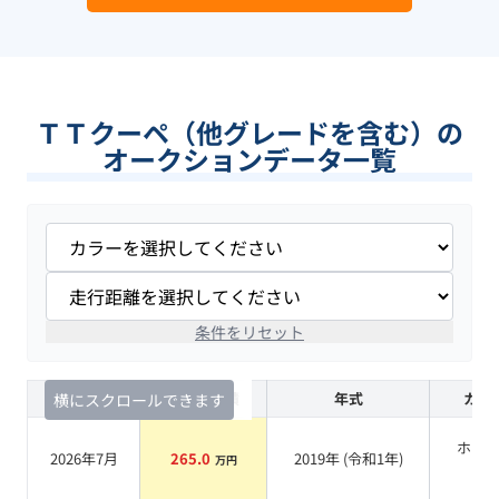
ＴＴクーペ（他グレードを含む）の
オークションデータ一覧
条件をリセット
査定時期
セルカ実績
年式
カラ
横にスクロールできます
ホワ
2026年7月
265.0
2019
年 (
令和1年
)
万円
系