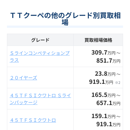
ＴＴクーペの他のグレード別買取相
場
グレード
買取相場価格
309.7
Ｓラインコンペティションプ
万円 〜
851.7
ラス
万円
23.8
万円 〜
２０イヤーズ
919.1
万円
※2
165.5
４５ＴＦＳＩクワトロ Ｓライ
万円 〜
657.1
ンパッケージ
万円
159.1
万円 〜
４５ＴＦＳＩクワトロ
919.1
万円