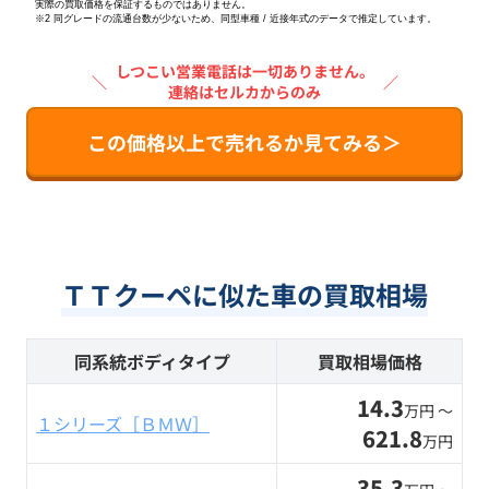
実際の買取価格を保証するものではありません。
※2
同グレードの流通台数が少ないため、同型車種 / 近接年式のデータで推定しています。
しつこい営業電話は一切ありません。
＼
／
連絡はセルカからのみ
この価格以上で売れるか見てみる＞
ＴＴクーペに似た車の買取相場
同系統ボディタイプ
買取相場価格
14.3
万円 〜
１シリーズ［ＢＭＷ］
621.8
万円
35.3