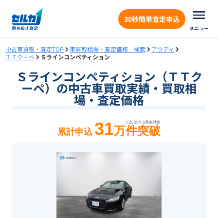
30秒簡単査定申込
メニュー
中古車買取・査定TOP
車買取相場・査定価格 検索
アウディ
ＴＴクーペ
Ｓラインコンペティション
Ｓラインコンペティション（ＴＴク
ーペ）の中古車買取実績・買取相
場・査定価格
31
※
2026年5月末
時点
万件突破
累計申込