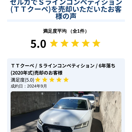
セルカでＳラインコンペティション
(ＴＴクーペ)を売却いただいたお客
様の声
満足度平均 （全
1
件）
5.0
ＴＴクーペ
/ Ｓラインコンペティション
/ 6年落ち
(2020年式)
売却のお客様
満足度(
5
.0)
成約日：
2024年9月