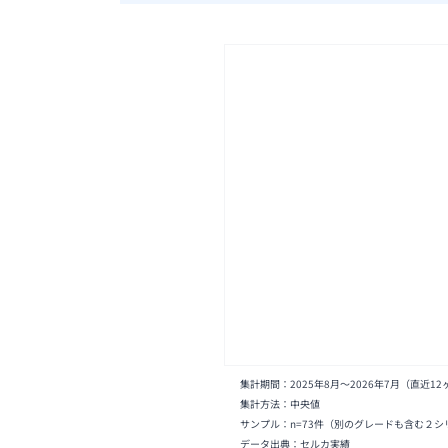
集計期間：
2025年8月
〜
2026年7月
（直近12
集計方法：中央値
サンプル：n=
73
件
（別のグレードも含む２シ
データ出典：セルカ実績