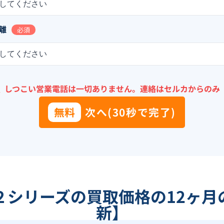
してください
離
必須
してください
＼
しつこい営業電話は一切ありません。
連絡はセルカからのみ
無料
次へ(30秒で完了)
２シリーズ
の買取価格の12ヶ月
新】