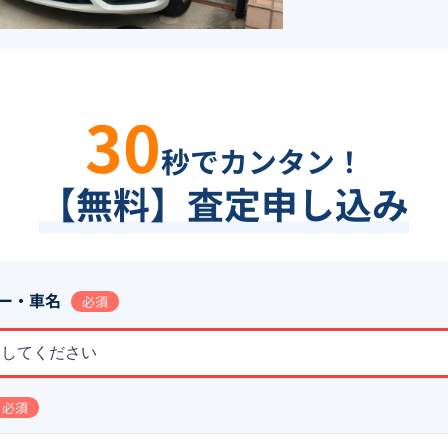
30
秒でカンタン！
【無料】査定申し込み
ー・車名
必須
択してください
必須