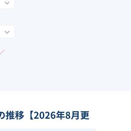
／
の推移【
2026
年
8
月更