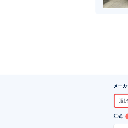
メーカ
選
年式