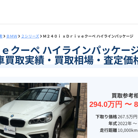
索
ＢＭＷ
２シリーズ
Ｍ２４０ｉ ｘＤｒｉｖｅクーペ ハイラインパッケージ
ｖｅクーペ ハイラインパッケー
車買取実績・買取相場・査定価
買取参考
294.0万円 〜 
下取り価格
267.5万円
年式
2022年 〜
走行距離
10,000km