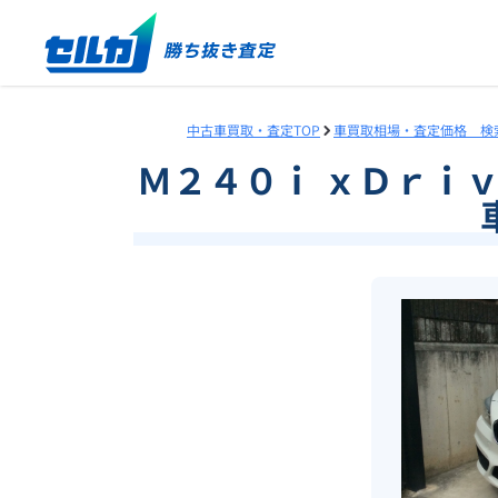
中古車買取・査定TOP
車買取相場・査定価格 検
Ｍ２４０ｉ ｘＤｒｉ