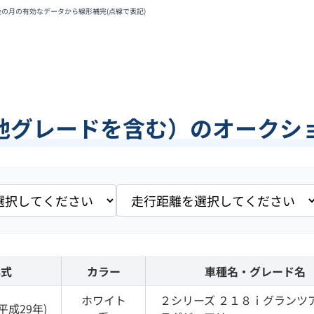
後の月の有効なデータから線形補完(点線で表記)
他グレードを含む）のオークシ
年式
カラー
車種名・グレード名
ホワイト
２シリーズ
２１８ｉグランツ
平成29年
)