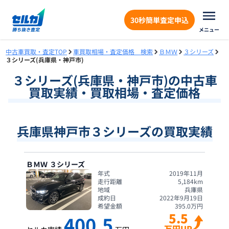
30秒簡単査定申込
メニュー
中古車買取・査定TOP
車買取相場・査定価格 検索
ＢＭＷ
３シリーズ
３シリーズ(兵庫県・神戸市)
３シリーズ
(
兵庫県
・
神戸市
)の中古車
買取実績・買取相場・査定価格
兵庫県神戸市３シリーズの買取実績
ＢＭＷ
３シリーズ
年式
2019年11月
走行距離
5,184
km
地域
兵庫県
成約日
2022年9月19日
希望金額
395.0
万円
5.5
400.5
万円UP