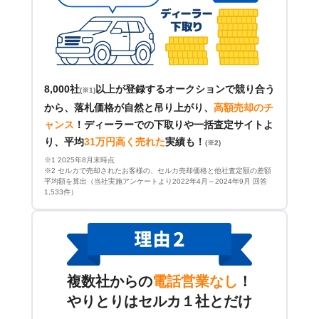
8,000社
以上が登録するオークションで競り合う
(※1)
から、落札価格が自然と吊り上がり、
高額売却のチ
ャンス
！
ディーラーでの下取りや一括査定サイトよ
り、平均
31万円高く売れた
実績も！
(※2)
※1 2025年8月末時点
※2 セルカで売却されたお客様の、セルカ売却価格と他社査定額の差額
平均額を算出（当社実施アンケートより2022年4月～2024年9月 回答
1,533件）
複数社からの
電話営業なし
！
やりとりはセルカ１社とだけ