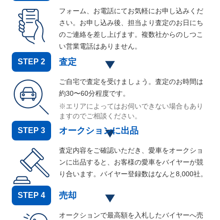
フォーム、お電話にてお気軽にお申し込みくだ
さい。お申し込み後、担当より査定のお日にち
のご連絡を差し上げます。複数社からのしつこ
い営業電話はありません。
査定
STEP
2
ご自宅で査定を受けましょう。査定のお時間は
約30〜60分程度です。
※エリアによってはお伺いできない場合もあり
ますのでご相談ください。
オークションに出品
STEP
3
査定内容をご確認いただき、愛車をオークショ
ンに出品すると、お客様の愛車をバイヤーが競
り合います。バイヤー登録数はなんと
8,000
社。
売却
STEP
4
オークションで最高額を入札したバイヤーへ売