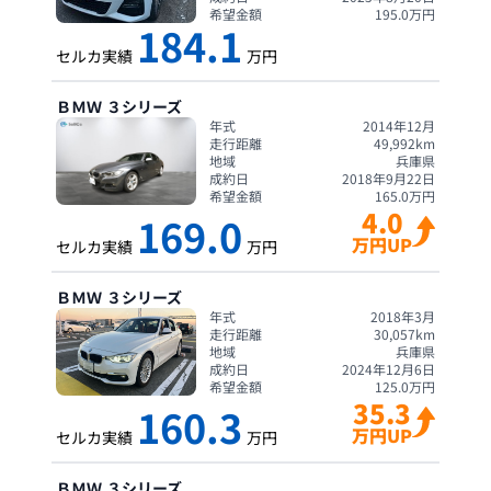
希望金額
195.0
万円
184.1
セルカ実績
万円
ＢＭＷ
３シリーズ
年式
2014年12月
走行距離
49,992
km
地域
兵庫県
成約日
2018年9月22日
希望金額
165.0
万円
4.0
169.0
万円UP
セルカ実績
万円
ＢＭＷ
３シリーズ
年式
2018年3月
走行距離
30,057
km
地域
兵庫県
成約日
2024年12月6日
希望金額
125.0
万円
35.3
160.3
万円UP
セルカ実績
万円
ＢＭＷ
３シリーズ