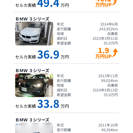
49.4
万円UP
セルカ実績
万円
ＢＭＷ
３シリーズ
年式
2014年6月
走行距離
243,952
km
地域
兵庫県
成約日
2023年3月31日
希望金額
35.0
万円
1.9
36.9
万円UP
セルカ実績
万円
ＢＭＷ
３シリーズ
年式
2013年11月
走行距離
89,024
km
地域
兵庫県
成約日
2024年5月13日
希望金額
35.0
万円
33.8
セルカ実績
万円
ＢＭＷ
３シリーズ
年式
2011年10月
走行距離
49,304
km