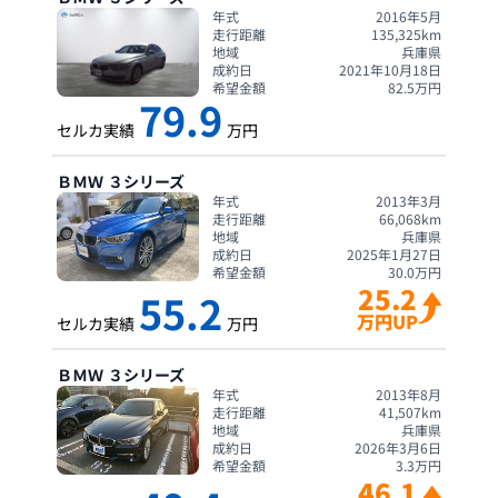
年式
2016年5月
走行距離
135,325
km
地域
兵庫県
成約日
2021年10月18日
希望金額
82.5
万円
79.9
セルカ実績
万円
ＢＭＷ
３シリーズ
年式
2013年3月
走行距離
66,068
km
地域
兵庫県
成約日
2025年1月27日
希望金額
30.0
万円
25.2
55.2
万円UP
セルカ実績
万円
ＢＭＷ
３シリーズ
年式
2013年8月
走行距離
41,507
km
地域
兵庫県
成約日
2026年3月6日
希望金額
3.3
万円
46.1