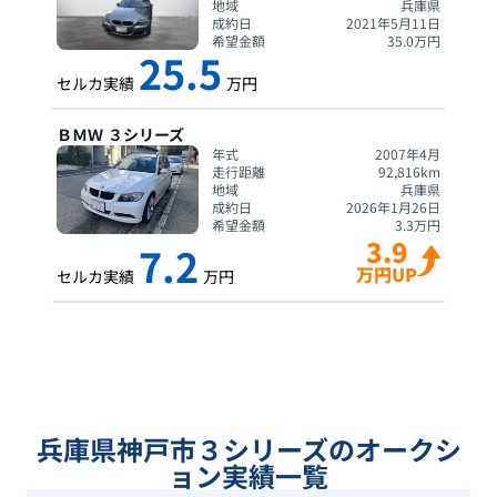
地域
兵庫県
成約日
2021年5月11日
希望金額
35.0
万円
25.5
セルカ実績
万円
ＢＭＷ
３シリーズ
年式
2007年4月
走行距離
92,816
km
地域
兵庫県
成約日
2026年1月26日
希望金額
3.3
万円
3.9
7.2
万円UP
セルカ実績
万円
兵庫県神戸市３シリーズのオークシ
ョン実績一覧