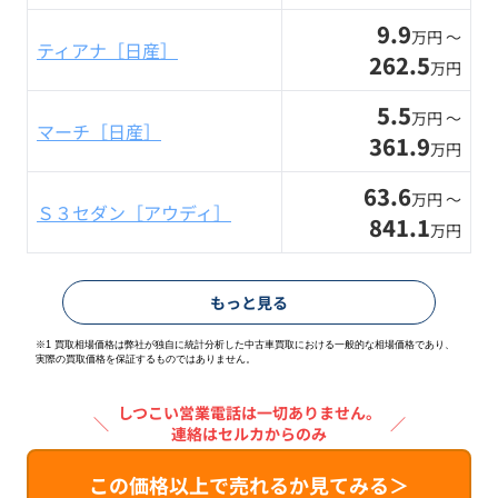
9.9
万円 〜
ティアナ［日産］
262.5
万円
5.5
万円 〜
マーチ［日産］
361.9
万円
63.6
万円 〜
Ｓ３セダン［アウディ］
841.1
万円
もっと見る
※1 買取相場価格は弊社が独自に統計分析した中古車買取における一般的な相場価格であり、
実際の買取価格を保証するものではありません。
しつこい営業電話は一切ありません。
＼
／
連絡はセルカからのみ
この価格以上で売れるか見てみる＞