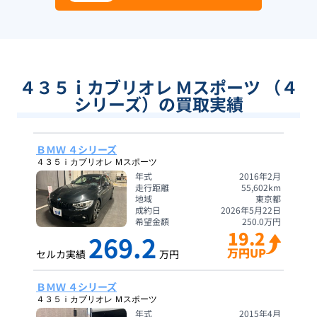
４３５ｉカブリオレ Ｍスポーツ （４
シリーズ）の買取実績
ＢＭＷ ４シリーズ
４３５ｉカブリオレ Ｍスポーツ
年式
2016年2月
走行距離
55,602
km
地域
東京都
成約日
2026年5月22日
希望金額
250.0
万円
19.2
269.2
万円UP
セルカ実績
万円
ＢＭＷ ４シリーズ
４３５ｉカブリオレ Ｍスポーツ
年式
2015年4月