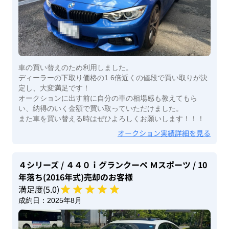
車の買い替えのため利用しました。
ディーラーの下取り価格の1.6倍近くの値段で買い取りが決
定し、大変満足です！
オークションに出す前に自分の車の相場感も教えてもら
い、納得のいく金額で買い取っていただけました。
また車を買い替える時はぜひよろしくお願いします！！！
オークション実績詳細を見る
４シリーズ
/ ４４０ｉグランクーペ Ｍスポーツ
/ 10
年落ち(2016年式)
売却のお客様
満足度(
5
.0)
成約日：
2025年8月