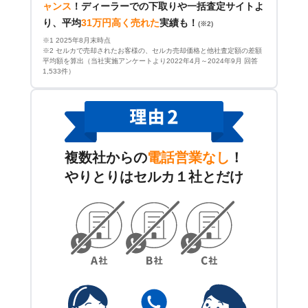
ャンス
！
ディーラーでの下取りや一括査定サイトよ
り、平均
31万円高く売れた
実績も！
(※2)
※1 2025年8月末時点
※2 セルカで売却されたお客様の、セルカ売却価格と他社査定額の差額
平均額を算出（当社実施アンケートより2022年4月～2024年9月 回答
1,533件）
複数社からの
電話営業なし
！
やりとりはセルカ１社とだけ