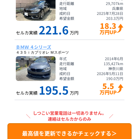
走行距離
29,707
km
地域
兵庫県
成約日
2025年7月28日
希望金額
203.3
万円
18.3
221.6
万円UP
セルカ実績
万円
ＢＭＷ ４シリーズ
４３５ｉカブリオレ Ｍスポーツ
年式
2014年6月
走行距離
135,427
km
地域
神奈川県
成約日
2026年5月11日
希望金額
190.0
万円
5.5
195.5
万円UP
セルカ実績
万円
しつこい営業電話は一切ありません。
＼
／
連絡はセルカからのみ
最高値を更新できるかチェックする＞