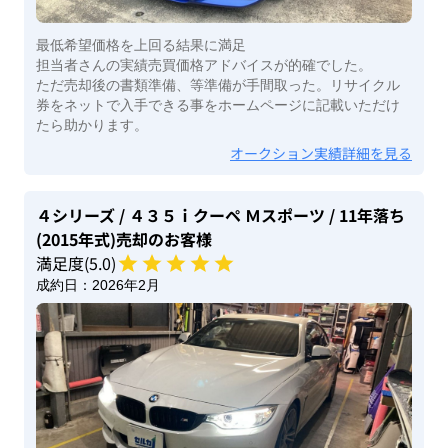
最低希望価格を上回る結果に満足
担当者さんの実績売買価格アドバイスが的確でした。
ただ売却後の書類準備、等準備が手間取った。リサイクル
券をネットで入手できる事をホームページに記載いただけ
たら助かります。
オークション実績詳細を見る
４シリーズ
/ ４３５ｉクーペ Ｍスポーツ
/ 11年落ち
(2015年式)
売却のお客様
満足度(
5
.0)
成約日：
2026年2月