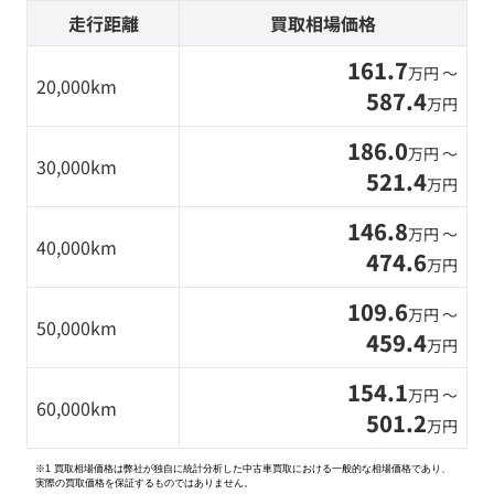
走行距離
買取相場価格
161.7
万円 〜
20,000km
587.4
万円
186.0
万円 〜
30,000km
521.4
万円
146.8
万円 〜
40,000km
474.6
万円
109.6
万円 〜
50,000km
459.4
万円
154.1
万円 〜
60,000km
501.2
万円
※1 買取相場価格は弊社が独自に統計分析した中古車買取における一般的な相場価格であり、
実際の買取価格を保証するものではありません。