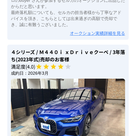
ロのbuyer さんが参加するセルカのオークションに出品した
からだと思います。
最終落札額についても、セルカの担当者様から丁寧なアド
バイスを頂き、こちらとしては出来過ぎの高額で売却で
き、誠に有難うございました。
オークション実績詳細を見る
４シリーズ
/ Ｍ４４０ｉ ｘＤｒｉｖｅクーペ
/ 3年落
ち(2023年式)
売却のお客様
満足度(
4
.0)
成約日：
2026年3月