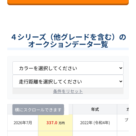
４シリーズ（他グレードを含む）の
オークションデータ一覧
条件をリセット
査定時期
セルカ実績
年式
カラ
横にスクロールできます
ブラ
2026年7月
337.0
2022
年 (
令和4年
)
万円
系