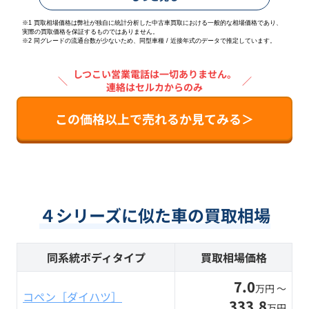
※1 買取相場価格は弊社が独自に統計分析した中古車買取における一般的な相場価格であり、
実際の買取価格を保証するものではありません。
※2
同グレードの流通台数が少ないため、同型車種 / 近接年式のデータで推定しています。
しつこい営業電話は一切ありません。
＼
／
連絡はセルカからのみ
この価格以上で売れるか見てみる＞
４シリーズに似た車の買取相場
同系統ボディタイプ
買取相場価格
7.0
万円 〜
コペン［ダイハツ］
333.8
万円