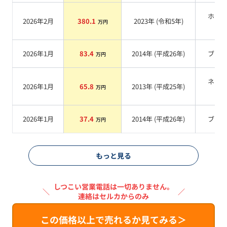
ホワ
2026年2月
380.1
2023
年 (
令和5年
)
万円
系
2026年1月
83.4
2014
年 (
平成26年
)
ブル
万円
ネイ
2026年1月
65.8
2013
年 (
平成25年
)
万円
系
2026年1月
37.4
2014
年 (
平成26年
)
ブル
万円
もっと見る
しつこい営業電話は一切ありません。
＼
／
連絡はセルカからのみ
この価格以上で売れるか見てみる＞