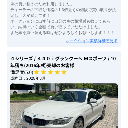
車の買い替えのため利用しました。
ディーラーの下取り価格の1.6倍近くの値段で買い取りが決
定し、大変満足です！
オークションに出す前に自分の車の相場感も教えてもら
い、納得のいく金額で買い取っていただけました。
また車を買い替える時はぜひよろしくお願いします！！！
オークション実績詳細を見る
４シリーズ
/ ４４０ｉグランクーペ Ｍスポーツ
/ 10
年落ち(2016年式)
売却のお客様
満足度(
5
.0)
成約日：
2025年8月