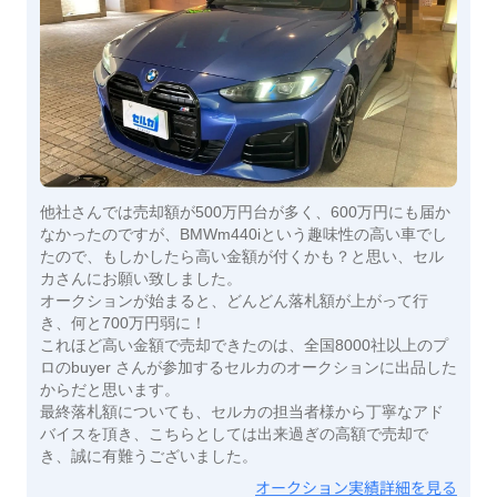
他社さんでは売却額が500万円台が多く、600万円にも届か
なかったのですが、BMWm440iという趣味性の高い車でし
たので、もしかしたら高い金額が付くかも？と思い、セル
カさんにお願い致しました。
オークションが始まると、どんどん落札額が上がって行
き、何と700万円弱に！
これほど高い金額で売却できたのは、全国8000社以上のプ
ロのbuyer さんが参加するセルカのオークションに出品した
からだと思います。
最終落札額についても、セルカの担当者様から丁寧なアド
バイスを頂き、こちらとしては出来過ぎの高額で売却で
き、誠に有難うございました。
オークション実績詳細を見る