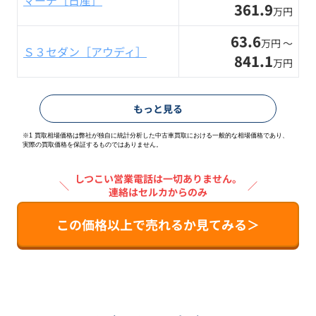
マーチ［日産］
361.9
万円
63.6
万円 〜
Ｓ３セダン［アウディ］
841.1
万円
もっと見る
※1 買取相場価格は弊社が独自に統計分析した中古車買取における一般的な相場価格であり、
実際の買取価格を保証するものではありません。
しつこい営業電話は一切ありません。
＼
／
連絡はセルカからのみ
この価格以上で売れるか見てみる＞