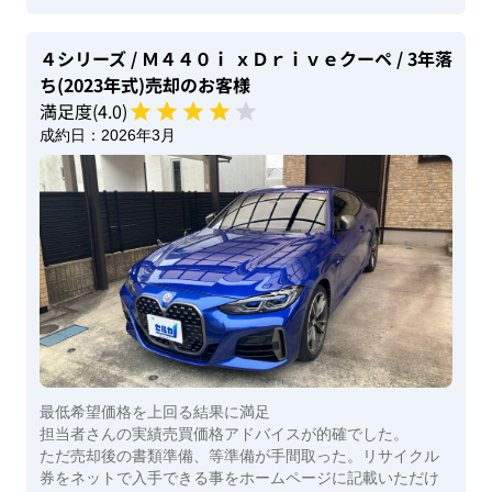
４シリーズ
/ Ｍ４４０ｉ ｘＤｒｉｖｅクーペ
/ 3年落
ち(2023年式)
売却のお客様
満足度(
4
.0)
成約日：
2026年3月
最低希望価格を上回る結果に満足
担当者さんの実績売買価格アドバイスが的確でした。
ただ売却後の書類準備、等準備が手間取った。リサイクル
券をネットで入手できる事をホームページに記載いただけ