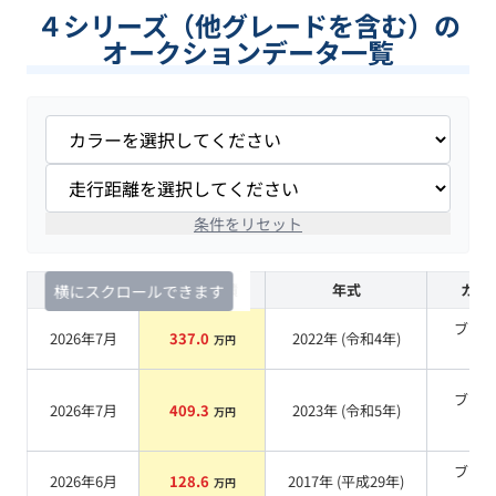
４シリーズ（他グレードを含む）の
オークションデータ一覧
条件をリセット
査定時期
セルカ実績
年式
カラ
横にスクロールできます
ブラ
2026年7月
337.0
2022
年 (
令和4年
)
万円
系
ブラ
2026年7月
409.3
2023
年 (
令和5年
)
万円
系
ブラ
2026年6月
128.6
2017
年 (
平成29年
)
万円
系