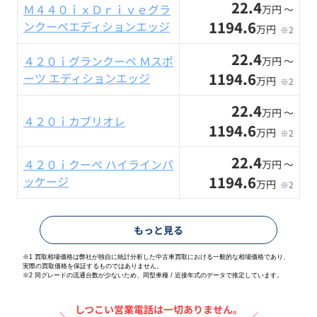
22.4
Ｍ４４０ｉｘＤｒｉｖｅグラ
万円 〜
1194.6
ンクーペエディションエッジ
万円
※2
22.4
４２０ｉグランクーペ Ｍスポ
万円 〜
1194.6
ーツ エディションエッジ
万円
※2
22.4
万円 〜
４２０ｉカブリオレ
1194.6
万円
※2
22.4
４２０ｉクーペ ハイラインパ
万円 〜
1194.6
ッケージ
万円
※2
もっと見る
※1 買取相場価格は弊社が独自に統計分析した中古車買取における一般的な相場価格であり、
実際の買取価格を保証するものではありません。
※2
同グレードの流通台数が少ないため、同型車種 / 近接年式のデータで推定しています。
しつこい営業電話は一切ありません。
＼
／