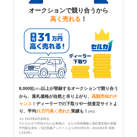
オークションで競り合うから
高く売れる
！
8,000社
以上が登録するオークションで競り合う
(※1)
から、落札価格が自然と吊り上がり、
高額売却のチ
ャンス
！
ディーラーでの下取りや一括査定サイトよ
り、平均
31万円高く売れた
実績も！
(※2)
※1 2025年8月末時点
※2 セルカで売却されたお客様の、セルカ売却価格と他社査定額の差額
平均額を算出（当社実施アンケートより2022年4月～2024年9月 回答
1,533件）