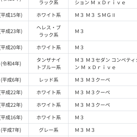
ラック
系
ション Ｍ ｘＤｒｉｖｅ
(
平成15年
)
ホワイト
系
Ｍ３
Ｍ３ ＳＭＧⅡ
ヘレス・ブ
(
平成23年
)
Ｍ３
ラック
系
(
平成20年
)
ホワイト
系
Ｍ３
タンザナイ
Ｍ３
Ｍ３セダン コンペティ
(
令和4年
)
トブルー
系
ン Ｍ ｘＤｒｉｖｅ
(
平成6年
)
レッド
系
Ｍ３
Ｍ３クーペ
(
平成22年
)
ホワイト
系
Ｍ３
Ｍ３クーペ
(
平成22年
)
ホワイト
系
Ｍ３
Ｍ３クーペ
(
平成16年
)
ホワイト
系
Ｍ３
(
平成7年
)
グレー
系
Ｍ３
Ｍ３