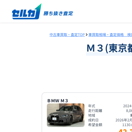
中古車買取・査定TOP
車買取相場・査定価格 検
Ｍ３
(
東京
ＢＭＷ
Ｍ３
年式
202
走行距離
8,0
地域
成約日
2026年2
希望金額
1130.
42.