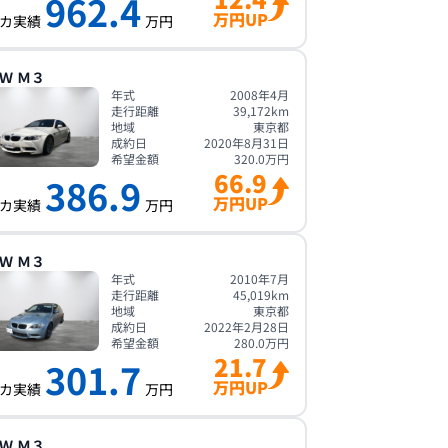
962.4
万円UP
カ実績
万円
Ｗ
Ｍ３
年式
2008年4月
走行距離
39,172
km
地域
東京都
成約日
2020年8月31日
希望金額
320.0
万円
66.9
386.9
万円UP
カ実績
万円
Ｗ
Ｍ３
年式
2010年7月
走行距離
45,019
km
地域
東京都
成約日
2022年2月28日
希望金額
280.0
万円
21.7
301.7
万円UP
カ実績
万円
Ｗ
Ｍ３