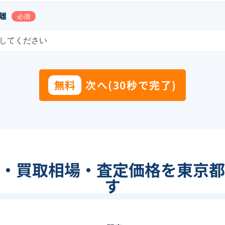
離
必須
してください
無料
次へ(30秒で完了)
・買取相場・査定価格を東京都
す