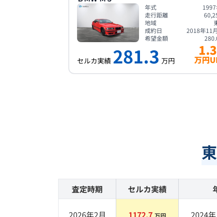
年式
199
走行距離
60,2
地域
成約日
2018年11
希望金額
280.
1.3
281.3
万円U
セルカ実績
万円
東
査定時期
セルカ実績
2026年2月
1172.7
2024
年 
万円