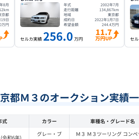
7年8月
年式
2002年7月
52
km
走行距離
134,867
km
東京都
地域
東京都
月19日
成約日
2022年1月7日
0
万円
希望金額
244.4
万円
11.7
256.0
P
万円UP
セルカ実績
万円
セル
京都Ｍ３のオークション実績一
年式
カラー
車種名・グレード名
グレー・ブ
Ｍ３
Ｍ３ツーリング コンペ
(
令和6年
)