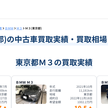
索
ＢＭＷ
Ｍ３
Ｍ３(東京都)
都
)の中古車買取実績・買取相
東京都Ｍ３の買取実績
ＢＭＷ
Ｍ３
ＢＭ
4年7月
年式
2021年10月
00
km
走行距離
11,181
km
東京都
地域
東京都
月27日
成約日
2022年11月18日
0
万円
希望金額
1002.2
万円
7
10.5