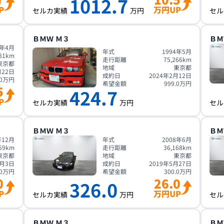
1012.7
P
万円UP
セルカ実績
万円
セル
ＢＭＷ
Ｍ３
ＢＭ
5年4月
年式
1994年5月
81
km
走行距離
75,266
km
東京都
地域
東京都
月22日
成約日
2024年2月12日
0
万円
希望金額
999.0
万円
5
424.7
P
セルカ実績
万円
セル
ＢＭＷ
Ｍ３
ＢＭ
年12月
年式
2008年6月
59
km
走行距離
36,168
km
東京都
地域
東京都
6月3日
成約日
2019年5月27日
0
万円
希望金額
300.0
万円
0
26.0
326.0
P
万円UP
セルカ実績
万円
セル
ＢＭＷ
Ｍ３
ＢＭ