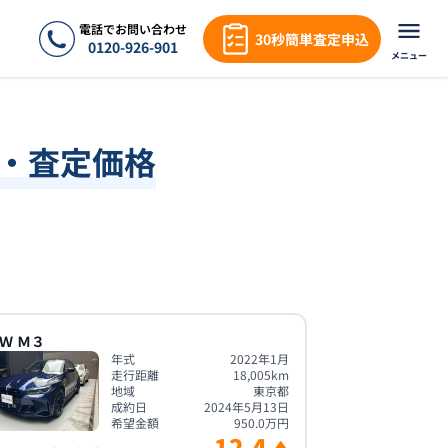
電話でお問い合わせ
30秒簡単査定申込
0120-926-901
メニュー
場・査定価格
Ｗ
Ｍ３
年式
2022年1月
走行距離
18,005
km
地域
東京都
成約日
2024年5月13日
希望金額
950.0
万円
12.4