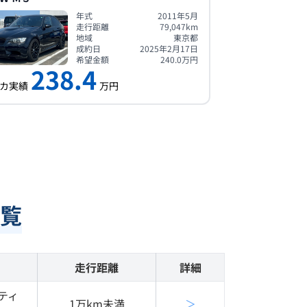
年式
2011年5月
走行距離
79,047
km
地域
東京都
成約日
2025年2月17日
希望金額
240.0
万円
238.4
カ実績
万円
覧
走行距離
詳細
ティ
1万km未満
＞