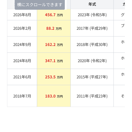
査定時期
セルカ実績
年式
カラ
横にスクロールできます
2026年8月
456.7
2023
年 (
令和5年
)
グレ
万円
ブラ
2026年2月
88.2
2017
年 (
平成29年
)
万円
系
ホワ
2024年9月
162.2
2018
年 (
平成30年
)
万円
系
ホワ
2024年8月
347.1
2020
年 (
令和2年
)
万円
系
ホワ
2021年6月
253.5
2015
年 (
平成27年
)
万円
系
2018年7月
183.0
2011
年 (
平成23年
)
その
万円