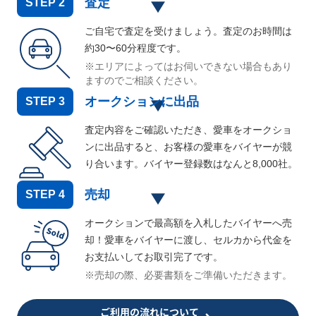
査定
STEP
2
ご自宅で査定を受けましょう。査定のお時間は
約30〜60分程度です。
※エリアによってはお伺いできない場合もあり
ますのでご相談ください。
オークションに出品
STEP
3
査定内容をご確認いただき、愛車をオークショ
ンに出品すると、お客様の愛車をバイヤーが競
り合います。バイヤー登録数はなんと
8,000
社。
売却
STEP
4
オークションで最高額を入札したバイヤーへ売
却！愛車をバイヤーに渡し、セルカから代金を
お支払いしてお取引完了です。
※売却の際、必要書類をご準備いただきます。
ご利用の流れについて