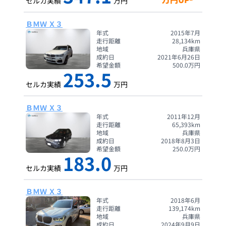
セルカ実績
万円
ＢＭＷ Ｘ３
年式
2015年7月
走行距離
28,134
km
地域
兵庫県
成約日
2021年6月26日
希望金額
500.0
万円
253.5
セルカ実績
万円
ＢＭＷ Ｘ３
年式
2011年12月
走行距離
65,393
km
地域
兵庫県
成約日
2018年8月3日
希望金額
250.0
万円
183.0
セルカ実績
万円
ＢＭＷ Ｘ３
年式
2018年6月
走行距離
139,174
km
地域
兵庫県
成約日
2024年9月9日