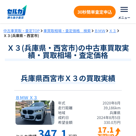
30秒簡単査定申込
メニュー
中古車買取・査定TOP
車買取相場・査定価格 検索
ＢＭＷ
Ｘ３
Ｘ３(兵庫県・西宮市)
Ｘ３
(
兵庫県
・
西宮市
)の中古車買取実
績・買取相場・査定価格
兵庫県西宮市Ｘ３の買取実績
ＢＭＷ Ｘ３
年式
2020年8月
走行距離
39,186
km
地域
兵庫県
成約日
2024年8月5日
希望金額
330.0
万円
17.1
347.1
万円UP