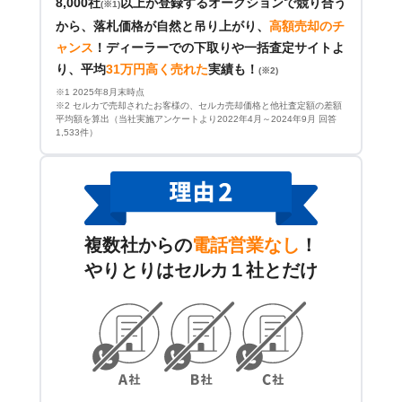
8,000社
以上が登録するオークションで競り合う
(※1)
から、落札価格が自然と吊り上がり、
高額売却のチ
ャンス
！
ディーラーでの下取りや一括査定サイトよ
り、平均
31万円高く売れた
実績も！
(※2)
※1 2025年8月末時点
※2 セルカで売却されたお客様の、セルカ売却価格と他社査定額の差額
平均額を算出（当社実施アンケートより2022年4月～2024年9月 回答
1,533件）
複数社からの
電話営業なし
！
やりとりはセルカ１社とだけ