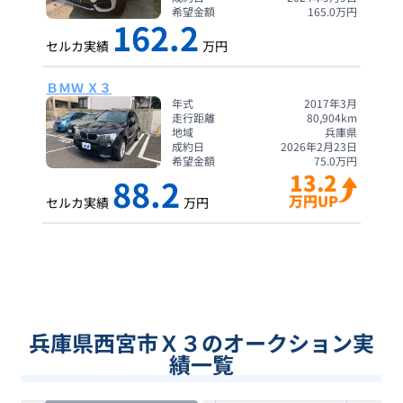
希望金額
165.0
万円
162.2
セルカ実績
万円
ＢＭＷ Ｘ３
年式
2017年3月
走行距離
80,904
km
地域
兵庫県
成約日
2026年2月23日
希望金額
75.0
万円
13.2
88.2
万円UP
セルカ実績
万円
兵庫県西宮市Ｘ３のオークション実
績一覧