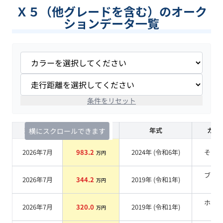
Ｘ５（他グレードを含む）のオーク
ションデータ一覧
条件をリセット
査定時期
セルカ実績
年式
カラ
横にスクロールできます
2026年7月
983.2
2024
年 (
令和6年
)
その
万円
ブラ
2026年7月
344.2
2019
年 (
令和1年
)
万円
系
ホワ
2026年7月
320.0
2019
年 (
令和1年
)
万円
系