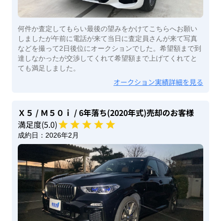
何件か査定してもらい最後の望みをかけてこちらへお願い
しましたが午前に電話が来て当日に査定員さんが来て写真
などを撮って2日後位にオークションでした。希望額まで到
達しなかったが交渉してくれて希望額まで上げてくれてと
ても満足しました。
オークション実績詳細を見る
Ｘ５
/ Ｍ５０ｉ
/ 6年落ち(2020年式)
売却のお客様
満足度(
5
.0)
成約日：
2026年2月