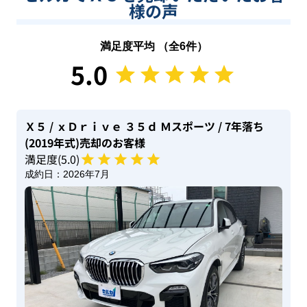
様の声
満足度平均 （全
6
件）
5.0
Ｘ５
/ ｘＤｒｉｖｅ ３５ｄ Ｍスポーツ
/ 7年落ち
(2019年式)
売却のお客様
満足度(
5
.0)
成約日：
2026年7月