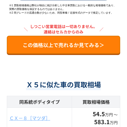
※1 買取相場価格は弊社が独自に統計分析した中古車買取における一般的な相場価格であり、
実際の買取価格を保証するものではありません。
※2
同グレードの流通台数が少ないため、同型車種 / 近接年式のデータで推定しています。
しつこい営業電話は一切ありません。
＼
／
連絡はセルカからのみ
この価格以上で売れるか見てみる＞
Ｘ５に似た車の買取相場
同系統ボディタイプ
買取相場価格
54.5
万円 〜
ＣＸ－８［マツダ］
583.1
万円