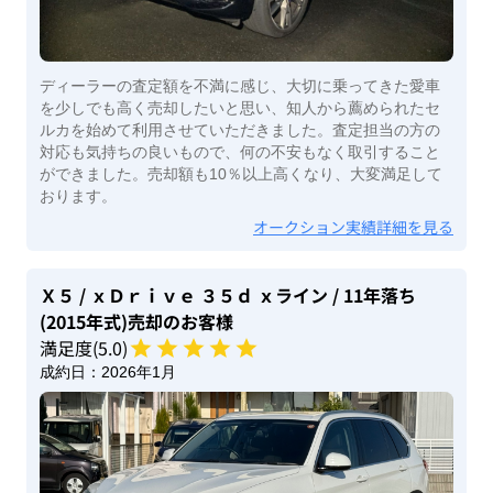
ディーラーの査定額を不満に感じ、大切に乗ってきた愛車
を少しでも高く売却したいと思い、知人から薦められたセ
ルカを始めて利用させていただきました。査定担当の方の
対応も気持ちの良いもので、何の不安もなく取引すること
ができました。売却額も10％以上高くなり、大変満足して
おります。
オークション実績詳細を見る
Ｘ５
/ ｘＤｒｉｖｅ ３５ｄ ｘライン
/ 11年落ち
(2015年式)
売却のお客様
満足度(
5
.0)
成約日：
2026年1月