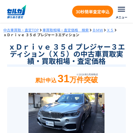
30秒簡単査定申込
メニュー
中古車買取・査定TOP
車買取相場・査定価格 検索
ＢＭＷ
Ｘ５
ｘＤｒｉｖｅ ３５ｄ プレジャー３エディション
ｘＤｒｉｖｅ ３５ｄ プレジャー３エ
ディション（Ｘ５）の中古車買取実
績・買取相場・査定価格
31
※
2026年5月末
時点
万件突破
累計申込